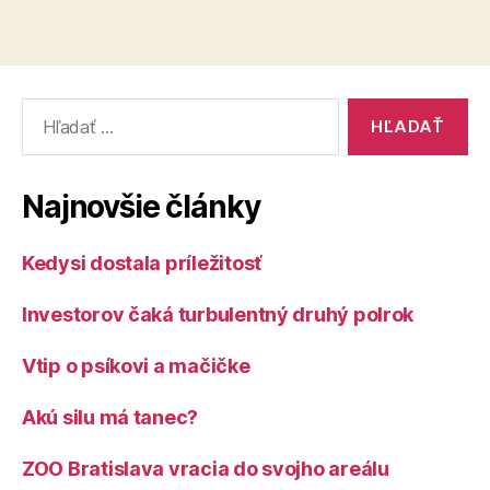
Vyhľadať:
Najnovšie články
Kedysi dostala príležitosť
Investorov čaká turbulentný druhý polrok
Vtip o psíkovi a mačičke
Akú silu má tanec?
ZOO Bratislava vracia do svojho areálu