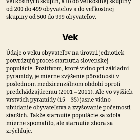
veľkostných skupín, a to do veľkostnej skupiny
od 200 do 499 obyvateľov a do veľkostnej
skupiny od 500 do 999 obyvateľov.
Vek
Údaje o veku obyvateľov na úrovni jednotiek
potvrdzujú proces starnutia slovenskej
populácie. Pozitívom, ktoré vidno pri základni
pyramídy, je mierne zvýšenie pôrodnosti v
poslednom medzicenzálnom období oproti
predchádzajúcemu (2001 – 2011). Ale vo vyšších
vrstvách pyramídy (15 – 35) jasne vidno
ubúdanie obyvateľstva a zvyšovanie početnosti
starších. Takže starnutie populácie sa zdola
mierne spomalilo, ale starnutie zhora sa
zrýchľuje.