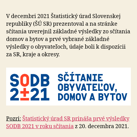
uverejňuje
ďalšie
údaje
V decembri 2021 Štatistický úrad Slovenskej
zo
republiky (ŠÚ SR) prezentoval a na stránke
SODB
sčítania uverejnil základné výsledky zo sčítania
2021
domov a bytov a prvé vybrané základné
výsledky o obyvateľoch, údaje boli k dispozícii
za SR, kraje a okresy.
Pozri:
Štatistický úrad SR prináša prvé výsledky
SODB 2021 v roku sčítania
z 20. decembra 2021.