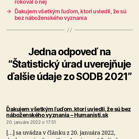
rokoval o nej
→
Ďakujem všetkým ľuďom, ktorí uviedli, že sú
bez náboženského vyznania
Jedna odpoveď na
“Štatistický úrad uverejňuje
ďalšie údaje zo SODB 2021”
Ďakujem všetkým ľuďom, ktorí uviedli, že sú bez
hovorí:
náboženského vyznania – Humanisti.sk
20. januára 2022 o 17:51
[…] sa uvádza v článku z 20. januára 2022,