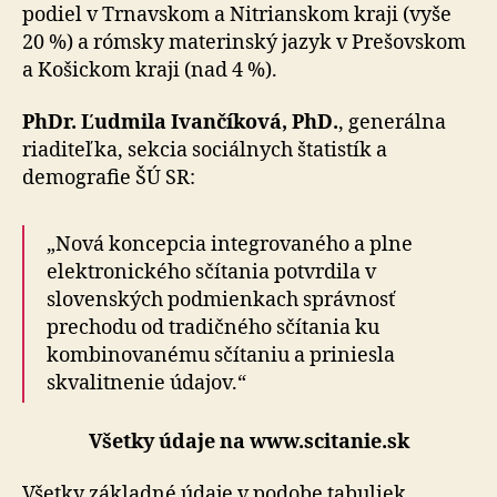
podiel v Trnavskom a Nitrianskom kraji (vyše
20 %) a rómsky materinský jazyk v Prešovskom
a Košickom kraji (nad 4 %).
PhDr. Ľudmila Ivančíková, PhD.
, generálna
riaditeľka, sekcia sociálnych štatistík a
demografie ŠÚ SR:
„Nová koncepcia integrovaného a plne
elektronického sčítania potvrdila v
slovenských podmienkach správnosť
prechodu od tradičného sčítania ku
kombinovanému sčítaniu a priniesla
skvalitnenie údajov.“
Všetky údaje na www.scitanie.sk
Všetky základné údaje v podobe tabuliek,