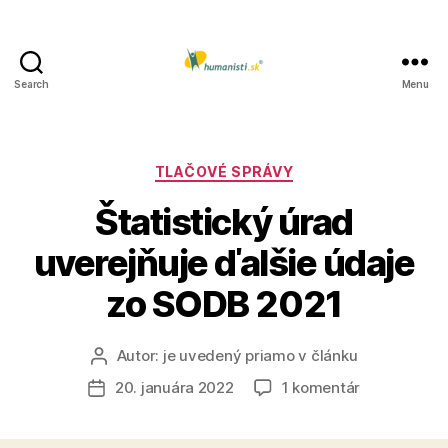
Search
Menu
Humanisti.sk
Kategórie
TLAČOVÉ SPRÁVY
Štatistický úrad
uverejňuje ďalšie údaje
zo SODB 2021
Autor:
je uvedený priamo v článku
Autor
článku
na
20. januára 2022
1 komentár
Dátum
Štatistický
článku
úrad