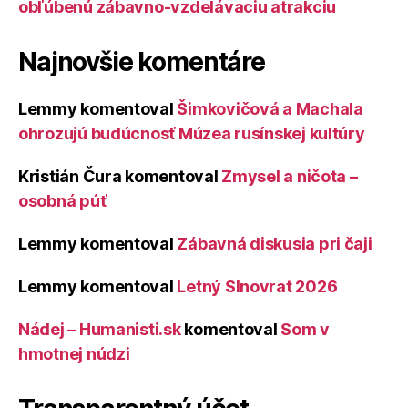
obľúbenú zábavno-vzdelávaciu atrakciu
Najnovšie komentáre
Lemmy
komentoval
Šimkovičová a Machala
ohrozujú budúcnosť Múzea rusínskej kultúry
Kristián Čura
komentoval
Zmysel a ničota –
osobná púť
Lemmy
komentoval
Zábavná diskusia pri čaji
Lemmy
komentoval
Letný Slnovrat 2026
Nádej – Humanisti.sk
komentoval
Som v
hmotnej núdzi