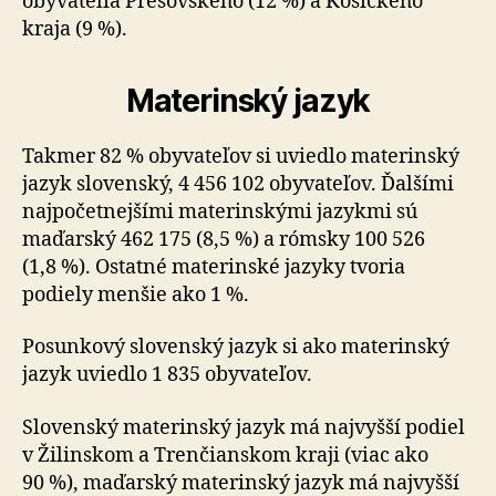
obyvatelia Prešovského (12 %) a Košického
kraja (9 %).
Materinský jazyk
Takmer 82 % obyvateľov si uviedlo materinský
jazyk slovenský, 4 456 102 obyvateľov. Ďalšími
najpočetnejšími materinskými jazykmi sú
maďarský 462 175 (8,5 %) a rómsky 100 526
(1,8 %). Ostatné materinské jazyky tvoria
podiely menšie ako 1 %.
Posunkový slovenský jazyk si ako materinský
jazyk uviedlo 1 835 obyvateľov.
Slovenský materinský jazyk má najvyšší podiel
v Žilinskom a Trenčianskom kraji (viac ako
90 %), maďarský materinský jazyk má najvyšší