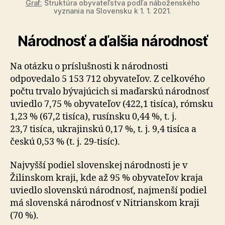
Graf:
Štruktúra obyvateľstva podľa náboženského
vyznania na Slovensku k 1. 1. 2021.
Národnosť a ďalšia národnosť
Na otázku o príslušnosti k národnosti
odpovedalo 5 153 712 obyvateľov. Z celkového
počtu trvalo bývajúcich si maďarskú národnosť
uviedlo 7,75 % obyvateľov (422,1 tisíca), rómsku
1,23 % (67,2 tisíca), rusínsku 0,44 %, t. j.
23,7 tisíca, ukrajinskú 0,17 %, t. j. 9,4 tisíca a
českú 0,53 % (t. j. 29-tisíc).
Najvyšší podiel slovenskej národnosti je v
Žilinskom kraji, kde až 95 % obyvateľov kraja
uviedlo slovenskú národnosť, najmenší podiel
má slovenská národnosť v Nitrianskom kraji
(70 %).