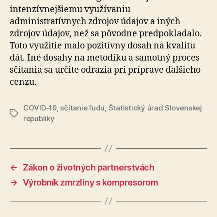
intenzívnejšiemu využívaniu
administratívnych zdrojov údajov a iných
zdrojov údajov, než sa pôvodne predpokladalo.
Toto využitie malo pozitívny dosah na kvalitu
dát. Iné dosahy na metodiku a samotný proces
sčítania sa určite odrazia pri príprave ďalšieho
cenzu.
COVID-19
,
sčítanie ľudu
,
Štatistický úrad Slovenskej
Značky
republiky
←
Zákon o životných partnerstvách
→
Výrobník zmrzliny s kompresorom