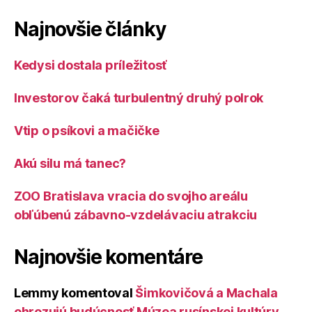
Najnovšie články
Kedysi dostala príležitosť
Investorov čaká turbulentný druhý polrok
Vtip o psíkovi a mačičke
Akú silu má tanec?
ZOO Bratislava vracia do svojho areálu
obľúbenú zábavno-vzdelávaciu atrakciu
Najnovšie komentáre
Lemmy
komentoval
Šimkovičová a Machala
ohrozujú budúcnosť Múzea rusínskej kultúry