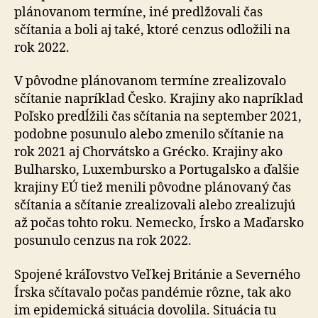
plánovanom termíne, iné predlžovali čas
sčítania a boli aj také, ktoré cenzus odložili na
rok 2022.
V pôvodne plánovanom termíne zrealizovalo
sčítanie napríklad Česko. Krajiny ako napríklad
Poľsko predĺžili čas sčítania na september 2021,
podobne posunulo alebo zmenilo sčítanie na
rok 2021 aj Chorvátsko a Grécko. Krajiny ako
Bulharsko, Luxembursko a Portugalsko a ďalšie
krajiny EÚ tiež menili pôvodne plánovaný čas
sčítania a sčítanie zrealizovali alebo zrealizujú
až počas tohto roku. Nemecko, Írsko a Maďarsko
posunulo cenzus na rok 2022.
Spojené kráľovstvo Veľkej Británie a Severného
Írska sčítavalo počas pandémie rôzne, tak ako
im epidemická situácia dovolila. Situácia tu