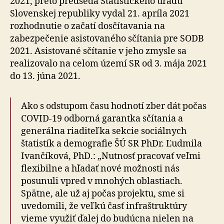
2021, preto predseda Štatistického úradu
Slovenskej republiky vydal 21. apríla 2021
rozhodnutie o začatí dosčítavania na
zabezpečenie asistovaného sčítania pre SODB
2021. Asistované sčítanie v jeho zmysle sa
realizovalo na celom území SR od 3. mája 2021
do 13. júna 2021.
Ako s odstupom času hodnotí zber dát počas
COVID-19 odborná garantka sčítania a
generálna riaditeľka sekcie sociálnych
štatistík a demografie ŠÚ SR PhDr. Ľudmila
Ivančíková, PhD.: „Nutnosť pracovať veľmi
flexibilne a hľadať nové možnosti nás
posunuli vpred v mnohých oblastiach.
Spätne, ale už aj počas projektu, sme si
uvedomili, že veľkú časť infraštruktúry
vieme využiť ďalej do budúcna nielen na