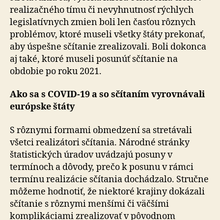
realizačného tímu či nevyhnutnosť rýchlych
legislatívnych zmien boli len časťou rôznych
problémov, ktoré museli všetky štáty prekonať,
aby úspešne sčítanie zrealizovali. Boli dokonca
aj také, ktoré museli posunúť sčítanie na
obdobie po roku 2021.
Ako sa s COVID-19 a so sčítaním vyrovnávali
európske štáty
S rôznymi formami obmedzení sa stretávali
všetci realizátori sčítania. Národné stránky
štatistických úradov uvádzajú posuny v
termínoch a dôvody, prečo k posunu v rámci
termínu realizácie sčítania dochádzalo. Stručne
môžeme hodnotiť, že niektoré krajiny dokázali
sčítanie s rôznymi menšími či väčšími
komplikáciami zrealizovať v pôvodnom