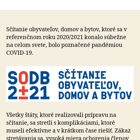
Ako
článku
pandém
COVID-
19
ovplyvni
Sčítanie obyvateľov, domov a bytov, ktoré sa v
sčítanie
referenčnom roku 2020/2021 konalo súbežne
obyvate
na celom svete, bolo poznačené pandémiou
domov
COVID-19.
a
bytov
na
celom
svete
Všetky štáty, ktoré realizovali prípravu na
sčítanie, sa stretli s komplikáciami, ktoré
museli efektívne a v krátkom čase riešiť. Zákaz
stretávania sa, vysoká miera ochorenia členov