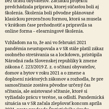
bez účasti obyvateľov. Začiatku projektu
predchádzala príprava, ktorej súčasťou boli aj
školenia. Školenia boli pôvodne plánované
klasickou prezenčnou formou, ktorá sa musela
v krátkom čase prehodnotiť a pripravila sa
online forma – elearningové školenia.
Vzhľadom na to, že ani vo februári 2021
pandémia neustupovala a v SR stále platil zákaz
osobného stretávania sa a lockdown, pristúpila
Národná rada Slovenskej republiky k zmene
zákona č. 223/2019 Z. z. o sčítaní obyvateľov,
domov a bytov v roku 2021 a o zmene a
doplnení niektorých zákonov a rozhodla, že pre
samosčítanie zostáva pôvodne určený čas
sčítania, ale asistované sčítanie, ktoré si
vyžiadalo prácu v teréne, sa odloží. Pandemická
situácia sa v SR začala zlepšovať koncom apríla