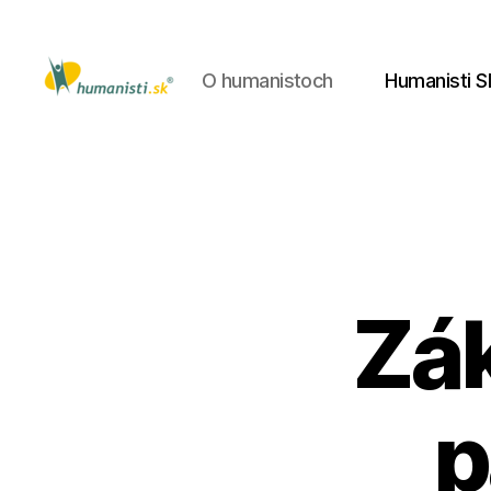
O humanistoch
Humanisti S
Humanisti.sk
Zák
p