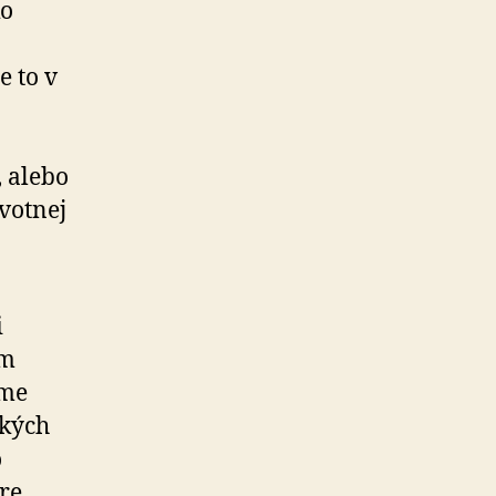
ko
e to v
 alebo
votnej
i
om
éme
tkých
o
re