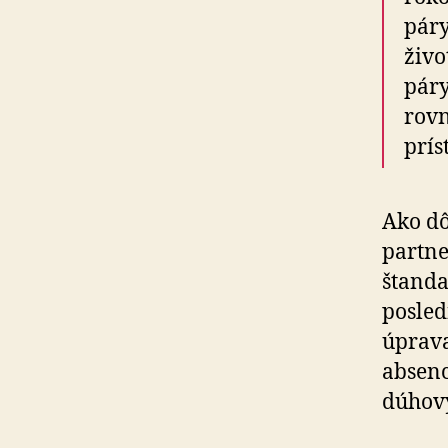
páry
živo
páry
rovn
prís
Ako dô
partne
štanda
posled
úprava
absenc
dúhový