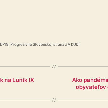
D-19
,
Progresívne Slovensko
,
strana ZA ĽUDÍ
k na Luník IX
Ako pandémia
obyvateľov 