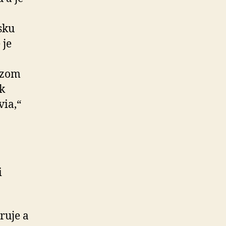
sku
 je
azom
k
ia,“
i
ruje a