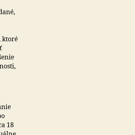
dané,
 ktoré
ť
šenie
nosti,
anie
bo
ca 18
xuálne