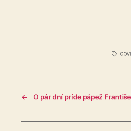
COVI
Značky
←
O pár dní príde pápež Františe