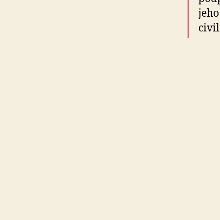
jeho
civi