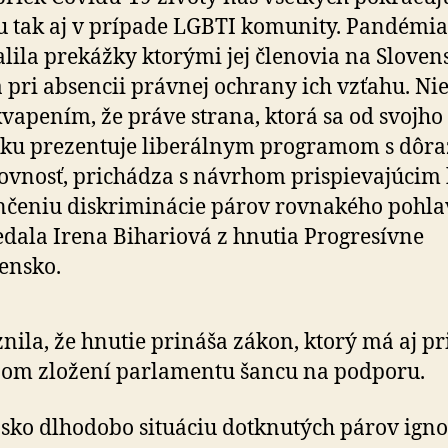
 tak aj v prípade LGBTI komunity. Pandémia
lila prekážky ktorými jej členovia na Sloven
a pri absencii právnej ochrany ich vzťahu. Nie
vapením, že práve strana, ktorá sa od svojho
iku prezentuje liberálnym programom s dôr
ovnosť, prichádza s návrhom prispievajúcim 
čeniu diskriminácie párov rovnakého pohlav
dala Irena Bihariová z hnutia Progresívne
ensko.
nila, že hnutie prináša zákon, ktorý má aj pr
om zložení parlamentu šancu na podporu.
sko dlhodobo situáciu dotknutých párov igno