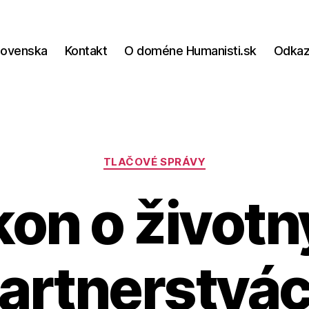
lovenska
Kontakt
O doméne Humanisti.sk
Odka
Kategórie
TLAČOVÉ SPRÁVY
on o život
artnerstvá