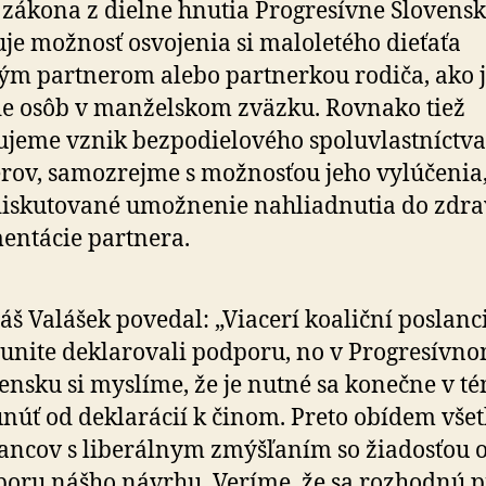
zákona z dielne hnutia Progresívne Slovens
je možnosť osvojenia si maloletého dieťaťa
ým partnerom alebo partnerkou rodiča, ako j
e osôb v manželskom zväzku. Rovnako tiež
jeme vznik bezpodielového spoluvlastníctva
rov, samozrejme s možnosťou jeho vylúčenia,
diskutované umožnenie nahliadnutia do zdra
ntácie partnera.
š Valášek povedal: „Viacerí koaliční poslanc
nite deklarovali podporu, no v Progresívn
ensku si myslíme, že je nutné sa konečne v t
núť od deklarácií k činom. Preto obídem vše
ancov s liberálnym zmýšľaním so žiadosťou 
oru nášho návrhu. Veríme, že sa rozhodnú p