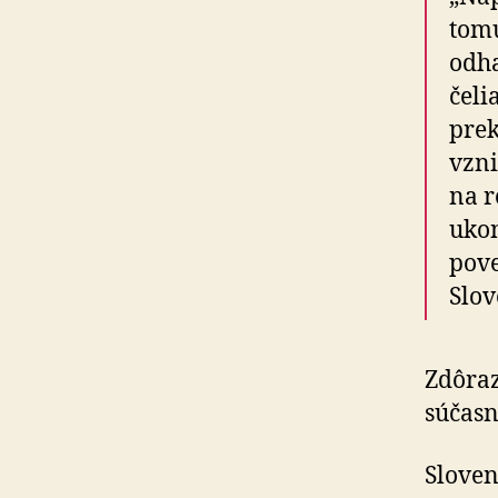
tomu
odha
čeli
prek
vzn
na r
ukon
pove
Slov
Zdôraz
súčasn
Sloven