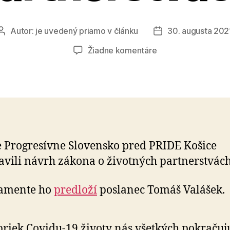
Autor:
je uvedený priamo v článku
30. augusta 202
Autor
Dátum
článku
článku
na
Žiadne komentáre
Zákon
o
životných
partnerstvách
 Progresívne Slovensko pred PRIDE Košice
avili návrh zákona o životných partnerstvách
lamente ho
predloží
poslanec Tomáš Valášek.
riek Covidu-19 životy nás všetkých pokračujú