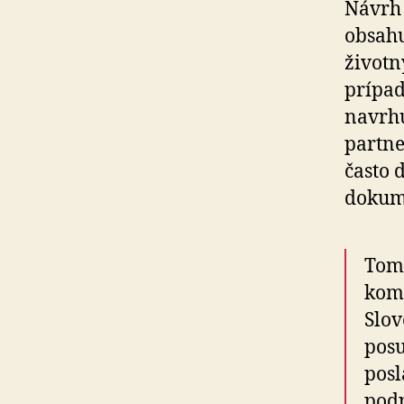
Návrh 
obsahu
životn
prípad
navrhu
partne
často 
dokume
Tomá
komu
Slov
posu
posl
podp