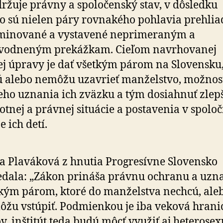
ržuje právny a spoločenský stav, v dôsledku
o sú nielen páry rovnakého pohlavia prehlia
iminované a vystavené neprimeraným a
vodneným prekážkam. Cieľom navrhovanej
j úpravy je dať všetkým párom na Slovensku,
 alebo nemôžu uzavrieť manželstvo, možnos
ho uznania ich zväzku a tým dosiahnuť zlep
votnej a právnej situácie a postavenia v spoloč
e ich detí.
a Plaváková z hnutia Progresívne Slovensko
dala: „Zákon prináša právnu ochranu a uzn
kým párom, ktoré do manželstva nechcú, ale
žu vstúpiť. Podmienkou je iba veková hrani
v, inštitút teda budú môcť využiť aj heterose