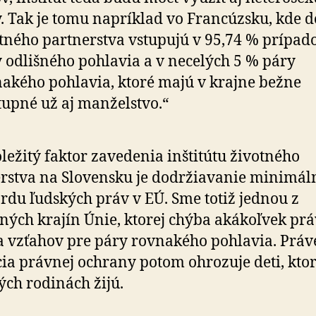
. Tak je tomu napríklad vo Francúzsku, kde d
tného partnerstva vstupujú v 95,74 % prípad
 odlišného pohlavia a v necelých 5 % páry
akého pohlavia, ktoré majú v krajne bežne
tupné už aj manželstvo.“
ležitý faktor zavedenia inštitútu životného
rstva na Slovensku je dodržiavanie minimá
rdu ľudských práv v EÚ. Sme totiž jednou z
ných krajín Únie, ktorej chýba akákoľvek pr
 vzťahov pre páry rovnakého pohlavia. Práv
ia právnej ochrany potom ohrozuje deti, ktor
ch rodinách žijú.