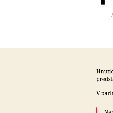
Hnutie
predst
V par
„Nap