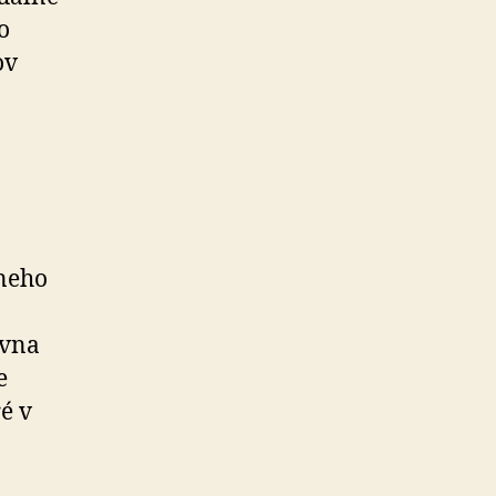
o
ov
lneho
ávna
e
é v