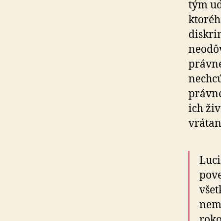
tým ud
ktoréh
diskr
neodô
právne
nechcú
právne
ich ži
vrátan
Luci
pove
všet
nemô
roko