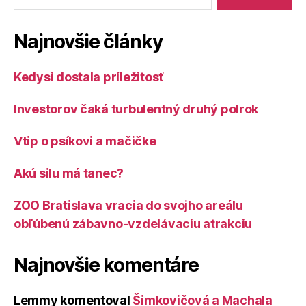
Najnovšie články
Kedysi dostala príležitosť
Investorov čaká turbulentný druhý polrok
Vtip o psíkovi a mačičke
Akú silu má tanec?
ZOO Bratislava vracia do svojho areálu
obľúbenú zábavno-vzdelávaciu atrakciu
Najnovšie komentáre
Lemmy
komentoval
Šimkovičová a Machala