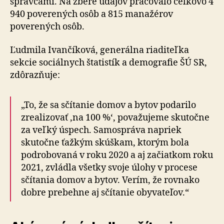
správcami. Na zbere údajov pracovalo celkovo 4
940 poverených osôb a 815 manažérov
poverených osôb.
Ľudmila Ivančíková, generálna riaditeľka
sekcie sociálnych štatistík a demografie ŠÚ SR,
zdôrazňuje:
„To, že sa sčítanie domov a bytov podarilo
zrealizovať ‚na 100 %‘, považujeme skutočne
za veľký úspech. Samospráva napriek
skutočne ťažkým skúškam, ktorým bola
podrobovaná v roku 2020 a aj začiatkom roku
2021, zvládla všetky svoje úlohy v procese
sčítania domov a bytov. Verím, že rovnako
dobre prebehne aj sčítanie obyvateľov.“