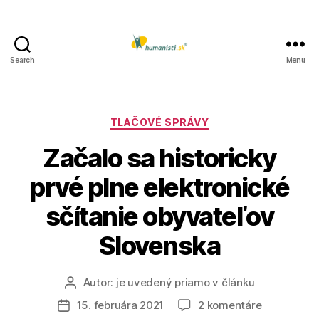
Search
Menu
Humanisti.sk
Kategórie
TLAČOVÉ SPRÁVY
Začalo sa historicky
prvé plne elektronické
sčítanie obyvateľov
Slovenska
Autor:
je uvedený priamo v článku
Autor
článku
na
15. februára 2021
2 komentáre
Dátum