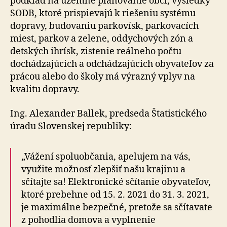
podklad na územné plánovanie obcí, výsledky
SODB, ktoré prispievajú k riešeniu systému
dopravy, budovaniu parkovísk, parkovacích
miest, parkov a zelene, oddychových zón a
detských ihrísk, zistenie reálneho počtu
dochádzajúcich a odchádzajúcich obyvateľov za
prácou alebo do školy má výrazný vplyv na
kvalitu dopravy.
Ing. Alexander Ballek, predseda Štatistického
úradu Slovenskej republiky:
„Vážení spoluobčania, apelujem na vás,
využite možnosť zlepšiť našu krajinu a
sčítajte sa! Elektronické sčítanie obyvateľov,
ktoré prebehne od 15. 2. 2021 do 31. 3. 2021,
je maximálne bezpečné, pretože sa sčítavate
z pohodlia domova a vyplnenie