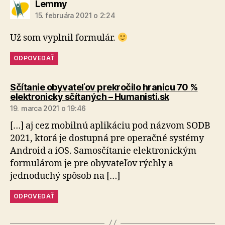
hovorí:
Lemmy
15. februára 2021 o 2:24
Už som vyplnil formulár.
ODPOVEDAŤ
Sčítanie obyvateľov prekročilo hranicu 70 %
hovorí:
elektronicky sčítaných – Humanisti.sk
19. marca 2021 o 19:46
[…] aj cez mobilnú aplikáciu pod názvom SODB
2021, ktorá je dostupná pre operačné systémy
Android a iOS. Samosčítanie elektronickým
formulárom je pre obyvateľov rýchly a
jednoduchý spôsob na […]
ODPOVEDAŤ