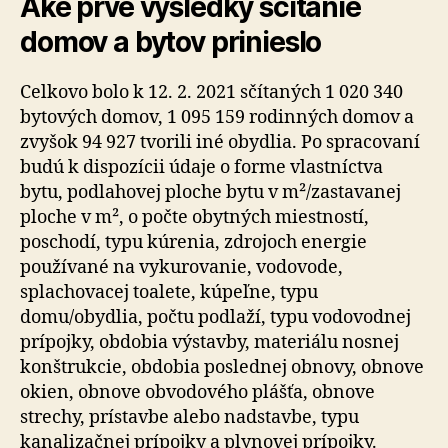
Aké prvé výsledky sčítanie
domov a bytov prinieslo
Celkovo bolo k 12. 2. 2021 sčítaných 1 020 340
bytových domov, 1 095 159 rodinných domov a
zvyšok 94 927 tvorili iné obydlia. Po spracovaní
budú k dispozícii údaje o forme vlastníctva
bytu, podlahovej ploche bytu v m²/zastavanej
ploche v m², o počte obytných miestností,
poschodí, typu kúrenia, zdrojoch energie
používané na vykurovanie, vodovode,
splachovacej toalete, kúpeľne, typu
domu/obydlia, počtu podlaží, typu vodovodnej
prípojky, obdobia výstavby, materiálu nosnej
konštrukcie, obdobia poslednej obnovy, obnove
okien, obnove obvodového plášťa, obnove
strechy, prístavbe alebo nadstavbe, typu
kanalizačnej prípojky a plynovej prípojky.