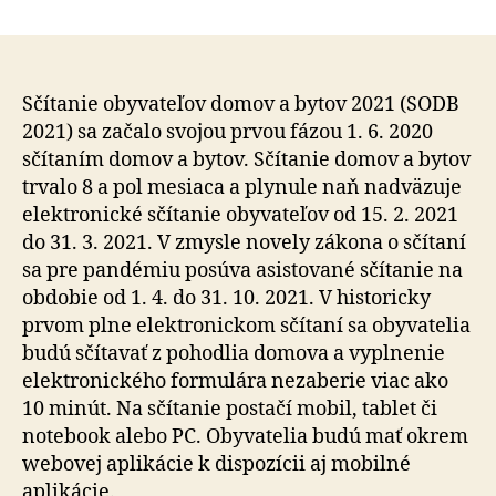
Začalo
článku
sa
historicky
prvé
plne
Sčítanie obyvateľov domov a bytov 2021 (SODB
elektronick
2021) sa začalo svojou prvou fázou 1. 6. 2020
sčítanie
sčítaním domov a bytov. Sčítanie domov a bytov
obyvateľov
trvalo 8 a pol mesiaca a plynule naň nadväzuje
Slovenska
elektronické sčítanie obyvateľov od 15. 2. 2021
do 31. 3. 2021. V zmysle novely zákona o sčítaní
sa pre pandémiu posúva asistované sčítanie na
obdobie od 1. 4. do 31. 10. 2021. V historicky
prvom plne elektronickom sčítaní sa obyvatelia
budú sčítavať z pohodlia domova a vyplnenie
elektronického formulára nezaberie viac ako
10 minút. Na sčítanie postačí mobil, tablet či
notebook alebo PC. Obyvatelia budú mať okrem
webovej aplikácie k dispozícii aj mobilné
aplikácie.