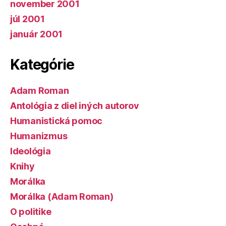
november 2001
júl 2001
január 2001
Kategórie
Adam Roman
Antológia z diel iných autorov
Humanistická pomoc
Humanizmus
Ideológia
Knihy
Morálka
Morálka (Adam Roman)
O politike