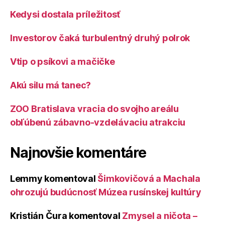
Kedysi dostala príležitosť
Investorov čaká turbulentný druhý polrok
Vtip o psíkovi a mačičke
Akú silu má tanec?
ZOO Bratislava vracia do svojho areálu
obľúbenú zábavno-vzdelávaciu atrakciu
Najnovšie komentáre
Lemmy
komentoval
Šimkovičová a Machala
ohrozujú budúcnosť Múzea rusínskej kultúry
Kristián Čura
komentoval
Zmysel a ničota –