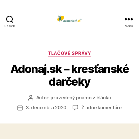
Search
Menu
Humanisti.sk
Kategórie
TLAČOVÉ SPRÁVY
Adonaj.sk – kresťanské
darčeky
Autor:
je uvedený priamo v článku
Autor
článku
na
3. decembra 2020
Žiadne komentáre
Dátum
Adonaj.
článku
–
kresťan
darček