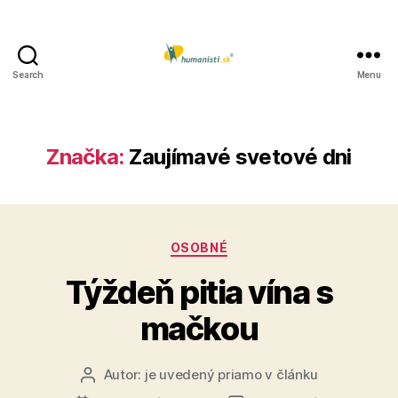
Search
Menu
Humanisti.sk
Značka:
Zaujímavé svetové dni
Kategórie
OSOBNÉ
Týždeň pitia vína s
mačkou
Autor:
je uvedený priamo v článku
Autor
článku