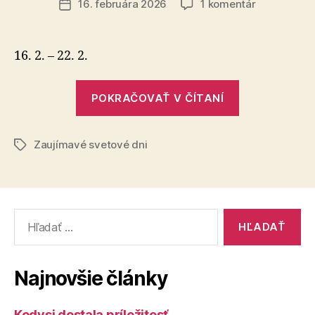
na
16. februára 2026
1 komentár
Dátum
Týždeň
článku
pitia
vína
16. 2. – 22. 2.
s
mačkou
„Týždeň
POKRAČOVAŤ V ČÍTANÍ
pitia
vína
Zaujímavé svetové dni
s
Značky
mačkou“
Vyhľadať:
Najnovšie články
Kedysi dostala príležitosť