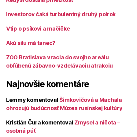
Investorov čaká turbulentný druhý polrok
Vtip o psíkovi a mačičke
Akú silu má tanec?
ZOO Bratislava vracia do svojho areálu
obľúbenú zábavno-vzdelávaciu atrakciu
Najnovšie komentáre
Lemmy
komentoval
Šimkovičová a Machala
ohrozujú budúcnosť Múzea rusínskej kultúry
Kristián Čura
komentoval
Zmysel a ničota –
osobná púť