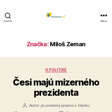
Search
Menu
Humanisti.sk
Značka:
Miloš Zeman
Kategórie
O POLITIKE
Česi majú mizerného
prezidenta
Autor:
je uvedený priamo v článku
Autor
článku