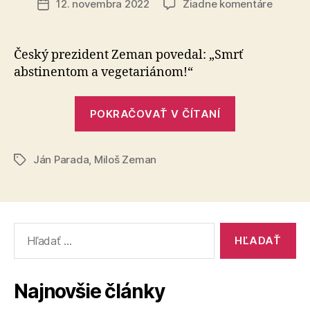
na
12. novembra 2022
Žiadne komentáre
Dátum
Česi
článku
majú
mizern
Český prezident Zeman povedal: „Smrť
prezide
abstinentom a vegetariánom!“
„Česi
POKRAČOVAŤ V ČÍTANÍ
majú
mizerného
Ján Parada
,
Miloš Zeman
prezidenta“
Značky
Vyhľadať:
Najnovšie články