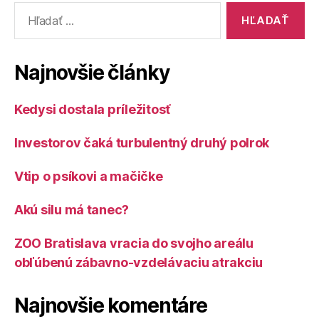
Vyhľadať:
predajňu
Lesnícke
pochúťky“
Najnovšie články
Kedysi dostala príležitosť
Investorov čaká turbulentný druhý polrok
Vtip o psíkovi a mačičke
Akú silu má tanec?
ZOO Bratislava vracia do svojho areálu
obľúbenú zábavno-vzdelávaciu atrakciu
Najnovšie komentáre