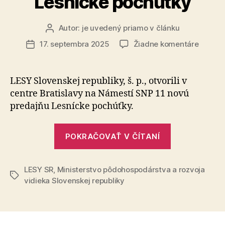
Lesnícke pochúťky
Autor:
je uvedený priamo v článku
Autor
článku
na
17. septembra 2025
Žiadne komentáre
Dátum
Chuť
článku
lesa
v
LESY Slovenskej republiky, š. p., otvorili v
centre
centre Bra­tis­la­vy na Námestí SNP 11 novú
Bratisl
predajňu Lesnícke pochúťky.
LESY
SR
„Chuť
otvorili
POKRAČOVAŤ V ČÍTANÍ
lesa
predaj
Lesníc
v
pochúť
LESY SR
,
Ministerstvo pôdohospodárstva a rozvoja
centre
Značky
vidieka Slovenskej republiky
Bratislavy:
LESY
SR
otvorili