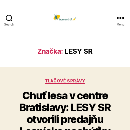
Search
Menu
Humanisti.sk
Značka:
LESY SR
Kategórie
TLAČOVÉ SPRÁVY
Chuť lesa v centre
Bratislavy: LESY SR
otvorili predajňu