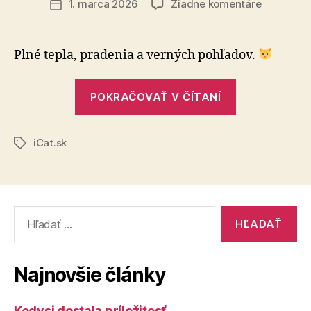
na
1. marca 2026
Žiadne komentáre
Dátum
S
článku
mačkou
je
Plné tepla, pradenia a verných pohľadov.
domov
bezpečné
„S
miesto
POKRAČOVAŤ V ČÍTANÍ
mačkou
je
iCat.sk
domov
Značky
bezpečné
miesto“
Vyhľadať:
Najnovšie články
Kedysi dostala príležitosť