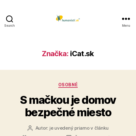
Search
Menu
Humanisti.sk
Značka:
iCat.sk
Kategórie
OSOBNÉ
S mačkou je domov
bezpečné miesto
Autor:
je uvedený priamo v článku
Autor
článku