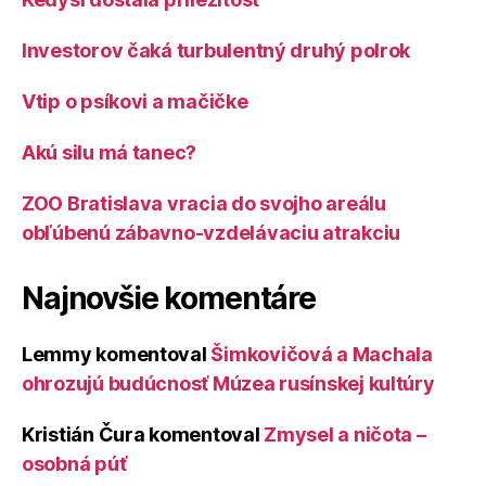
Investorov čaká turbulentný druhý polrok
Vtip o psíkovi a mačičke
Akú silu má tanec?
ZOO Bratislava vracia do svojho areálu
obľúbenú zábavno-vzdelávaciu atrakciu
Najnovšie komentáre
Lemmy
komentoval
Šimkovičová a Machala
ohrozujú budúcnosť Múzea rusínskej kultúry
Kristián Čura
komentoval
Zmysel a ničota –
osobná púť