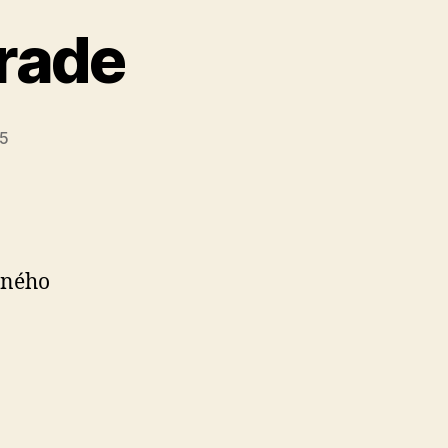
hrade
25
dného