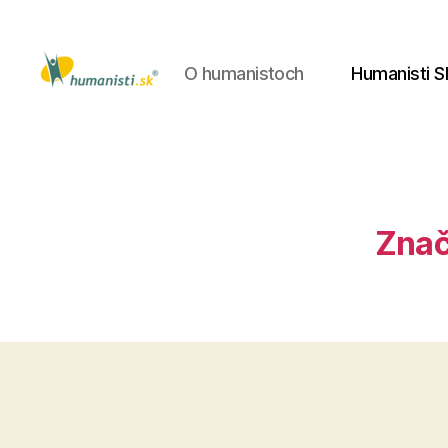
O humanistoch
Humanisti S
Humanisti.sk
Znač