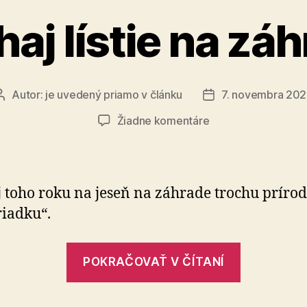
aj lístie na zá
Autor:
je uvedený priamo v článku
7. novembra 20
Autor
Dátum
článku
článku
na
Žiadne komentáre
Nechaj
lístie
na
záhrade
 toho roku na jeseň na záhrade trochu príro
iadku“.
„Nechaj
POKRAČOVAŤ V ČÍTANÍ
lístie
na