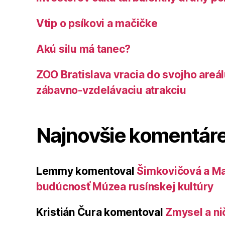
Vtip o psíkovi a mačičke
Akú silu má tanec?
ZOO Bratislava vracia do svojho areá
zábavno-vzdelávaciu atrakciu
Najnovšie komentár
Lemmy
komentoval
Šimkovičová a Ma
budúcnosť Múzea rusínskej kultúry
Kristián Čura
komentoval
Zmysel a ni