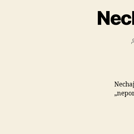
Nech
Nechaj
„nepor