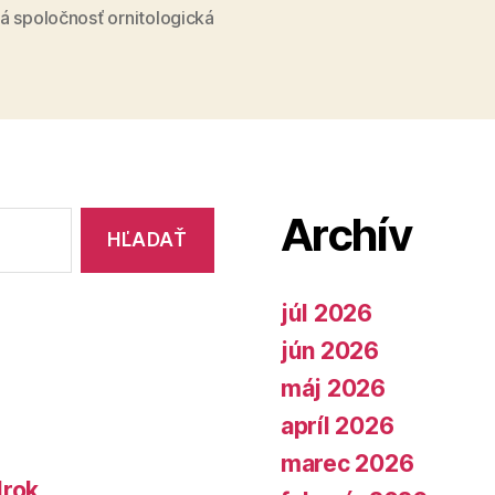
záhrade“
á spoločnosť ornitologická
Archív
júl 2026
jún 2026
máj 2026
apríl 2026
marec 2026
lrok