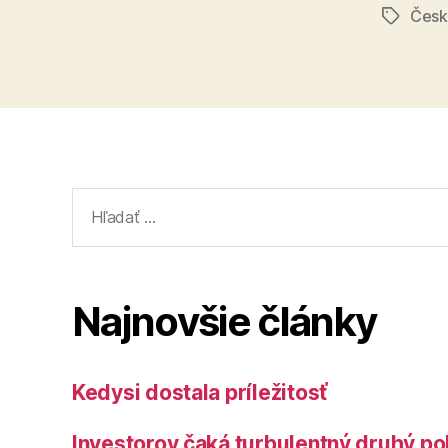
Česk
Značky
Vyhľadať:
Najnovšie články
Kedysi dostala príležitosť
Investorov čaká turbulentný druhý po