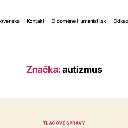
lovenska
Kontakt
O doméne Humanisti.sk
Odka
Značka:
autizmus
Kategórie
TLAČOVÉ SPRÁVY