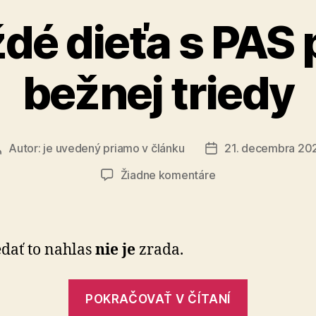
dé dieťa s PAS 
bežnej triedy
Autor:
je uvedený priamo v článku
21. decembra 20
Autor
Dátum
článku
článku
na
Žiadne komentáre
Nie
každé
dieťa
s
dať to nahlas
nie je
zrada.
PAS
patrí
„Nie
do
POKRAČOVAŤ V ČÍTANÍ
každé
bežnej