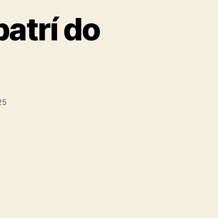
patrí do
25