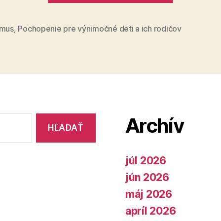
triedy
dieťa
s
zmus
,
Pochopenie pre výnimočné deti a ich rodičov
PAS
patrí
do
bežnej
triedy“
Archív
júl 2026
jún 2026
máj 2026
apríl 2026