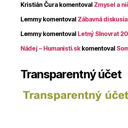
Kristián Čura
komentoval
Zmysel a ni
Lemmy
komentoval
Zábavná diskusia 
Lemmy
komentoval
Letný Slnovrat 2
Nádej – Humanisti.sk
komentoval
Som
Transparentný účet