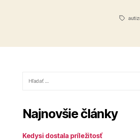
auti
Značky
Vyhľadať:
Najnovšie články
Kedysi dostala príležitosť