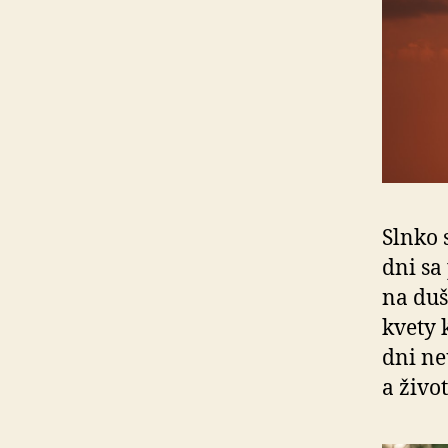
Slnko 
dni sa
na duš
kvety k
dni ne
a živo