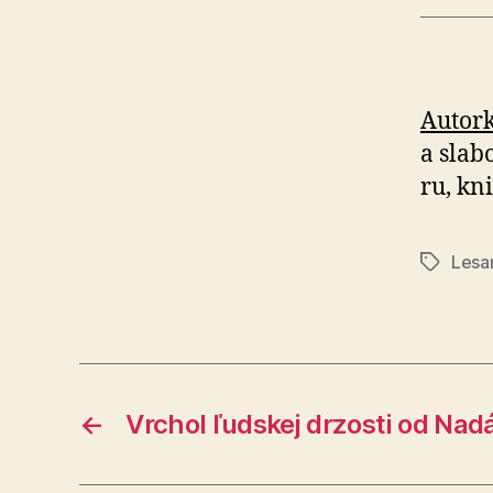
Autork
a sla­b
ru, kni
Lesa
Značky
←
Vrchol ľudskej drzosti od Nadá