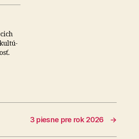
­cich
kul­tú­
osť.
3 piesne pre rok 2026
→