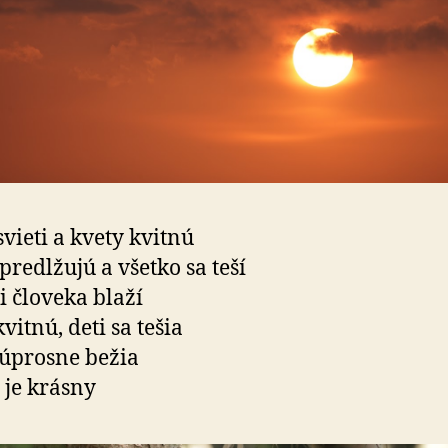
svieti a kvety kvitnú
 predlžujú a všetko sa teší
i človeka blaží
vitnú, deti sa tešia
úprosne bežia
t je krásny