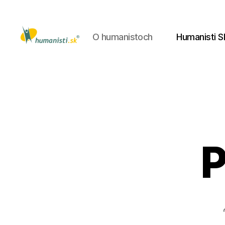
O humanistoch
Humanisti S
Humanisti.sk
P