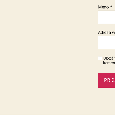
Meno
*
Adresa 
Uložiť
koment