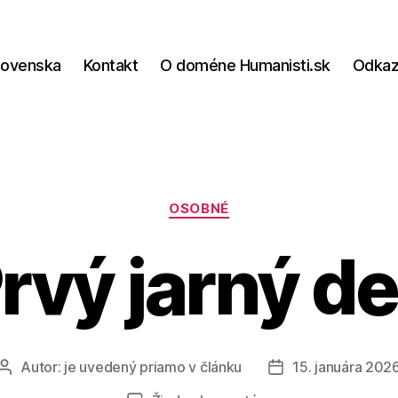
lovenska
Kontakt
O doméne Humanisti.sk
Odka
Kategórie
OSOBNÉ
rvý jarný d
Autor:
je uvedený priamo v článku
15. januára 202
Autor
Dátum
článku
článku