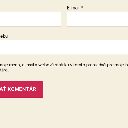
E-mail
*
webu
 moje meno, e-mail a webovú stránku v tomto prehliadači pre moje 
áre.