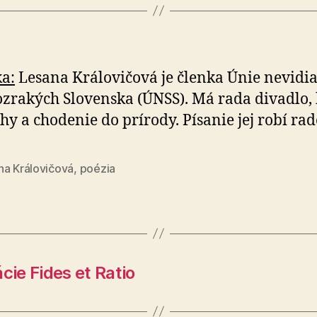
a:
Lesana Královičová je členka Únie ne­vi­dia
o­zra­kých Slo­ven­ska (ÚNSS). Má rada divadlo, 
hy a cho­de­nie do prí­ro­dy. Písanie jej robí rad
na Královičová
,
poézia
cie Fides et Ratio