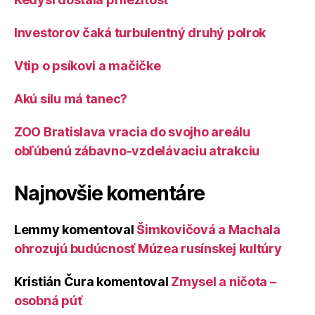
Investorov čaká turbulentný druhý polrok
Vtip o psíkovi a mačičke
Akú silu má tanec?
ZOO Bratislava vracia do svojho areálu
obľúbenú zábavno-vzdelávaciu atrakciu
Najnovšie komentáre
Lemmy
komentoval
Šimkovičová a Machala
ohrozujú budúcnosť Múzea rusínskej kultúry
Kristián Čura
komentoval
Zmysel a ničota –
osobná púť