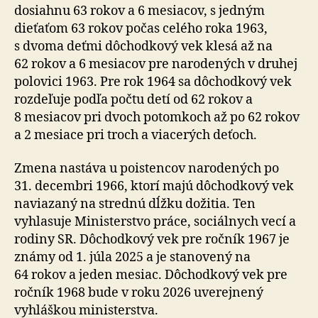
dosiahnu 63 rokov a 6 mesiacov, s jedným
dieťaťom 63 rokov počas celého roka 1963,
s dvoma deťmi dôchodkový vek klesá až na
62 rokov a 6 mesiacov pre narodených v druhej
polovici 1963. Pre rok 1964 sa dôchodkový vek
rozdeľuje podľa počtu detí od 62 ro­kov a
8 mesiacov pri dvoch potomkoch až po 62 ro­kov
a 2 mesiace pri troch a viacerých deťoch.
Zmena nastáva u poistencov narodených po
31. decembri 1966, ktorí majú dôchodkový vek
naviazaný na strednú dĺžku dožitia. Ten
vyhlasuje Ministerstvo práce, so­ciál­nych vecí a
rodiny SR. Dôchodkový vek pre ročník 1967 je
známy od 1. júla 2025 a je stanovený na
64 rokov a jeden mesiac. Dôchodkový vek pre
ročník 1968 bude v roku 2026 uverejnený
vyhláškou ministerstva.