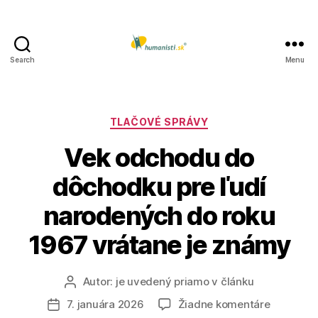
Search
Menu
Humanisti.sk
Kategórie
TLAČOVÉ SPRÁVY
Vek odchodu do
dôchodku pre ľudí
narodených do roku
1967 vrátane je známy
Autor:
je uvedený priamo v článku
Autor
článku
na
7. januára 2026
Žiadne komentáre
Dátum