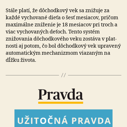
Stále platí, že dôchodkový vek sa znižuje za
každé vy­cho­va­né dieťa o šesť mesiacov, pričom
maximálne zníženie je 18 mesiacov pri troch a
viac vychovaných deťoch. Tento systém
znižovania dôchodkového veku zostáva v plat­
nos­ti aj potom, čo bol dôchodkový vek upravený
au­to­ma­tic­kým mechanizmom viazaným na
dĺžku života.