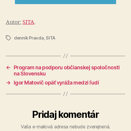
Autor:
SITA
.
denník Pravda
,
SITA
Značky
←
Program na podporu občianskej spoločnosti
na Slovensku
→
Igor Matovič opäť vyráža medzi ľudí
Pridaj komentár
Vaša e-mailová adresa nebude zverejnená.