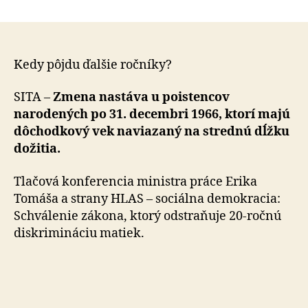
Vek
článku
odchodu
do
dôchodk
pre
Kedy pôjdu ďalšie ročníky?
ľudí
narodený
SITA –
Zmena nastáva u poistencov
do
narodených po 31. decembri 1966, ktorí majú
roku
dôchodkový vek naviazaný na strednú dĺžku
1967
dožitia.
vrátane
je
Tlačová konferencia ministra práce Erika
známy
Tomáša a stra­ny HLAS – sociálna demokracia:
Schválenie zákona, ktorý odstraňuje 20-ročnú
diskrimináciu matiek.