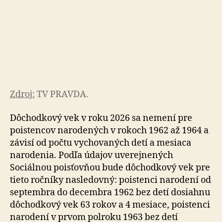
Zdroj:
TV PRAVDA.
Dôchodkový vek v roku 2026 sa nemení pre
poistencov narodených v rokoch 1962 až 1964 a
závisí od počtu vy­cho­va­ných detí a mesiaca
narodenia. Podľa údajov uve­rej­ne­ných
Sociálnou poisťovňou bude dôchodkový vek pre
tieto ročníky nasledovný: poistenci narodení od
sep­tem­bra do decembra 1962 bez detí dosiahnu
dôchodkový vek 63 rokov a 4 mesiace, poistenci
narodení v prvom polroku 1963 bez detí