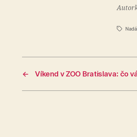
Autork
Nadá
Značky
←
Víkend v ZOO Bratislava: čo v