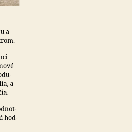
pu a
trom.
mci
 nové
o­du­
ia, a
ia.
d­not­
ú hod­