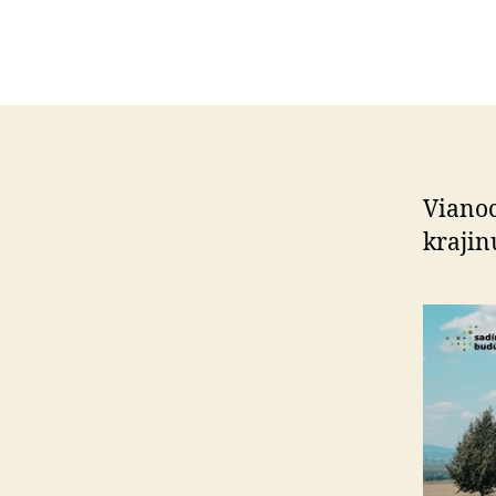
Vianoc
kra­ji­