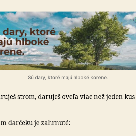
Sú dary, ktoré majú hlboké korene.
ruješ strom, daruješ oveľa viac než jeden kus z
om darčeku je zahrnuté: