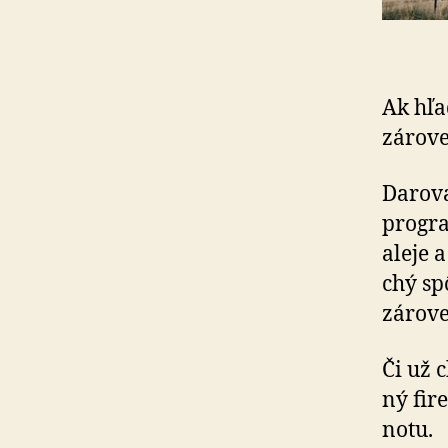
Ak hľa
zárove
Darov
prog
aleje 
chý sp
zárove
Či už 
ný fir
no­tu.