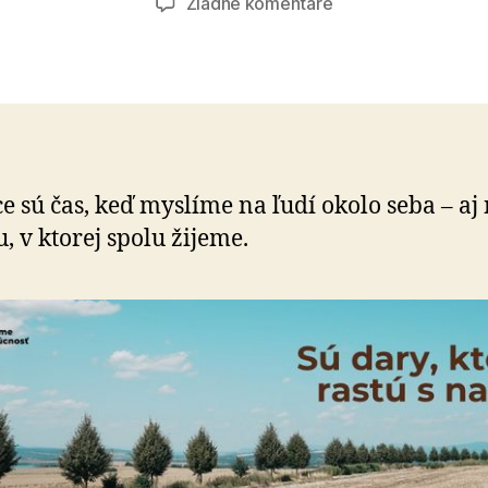
na
Žiadne komentáre
Daruj
strom
e sú čas, keď myslíme na ľudí okolo seba – aj
nu, v ktorej spolu žijeme.