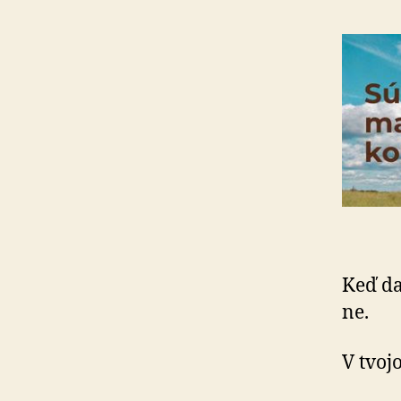
Keď da
ne.
V tvoj