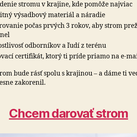
denie stromu v krajine, kde pomôže najviac
itný výsadbový materiál a náradie
rovanie počas prvých 3 rokov, aby strom prež
lnel
ostlivosť odborníkov a ľudí z terénu
vací certifikát, ktorý ti príde priamo na e-ma
trom bude rásť spolu s krajinou – a dáme ti ved
esne zakorenil.
Chcem darovať strom