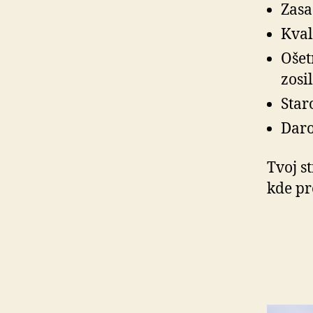
Zasa
Kval
Ošet
zosi
Star
Daro
Tvoj s
kde pr