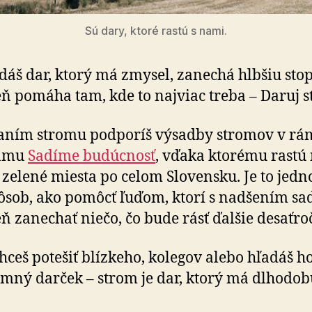
Sú dary, ktoré rastú s nami.
dáš dar, ktorý má zmysel, zanechá hlbšiu sto
ň pomáha tam, kde to najviac treba – Daruj s
aním stromu podporíš výsadby stromov v rá
ramu
Sadíme budúcnosť
, vďaka ktorému rastú
a zelené miesta po celom Slovensku. Je to jed­n
ôsob, ako pomôcť ľuďom, ktorí s nadšením sad
ň zanechať niečo, čo bude rásť ďalšie desaťroč
chceš potešiť blízkeho, kolegov alebo hľadáš ho
emný darček – strom je dar, ktorý má dlhodob