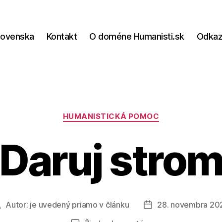
lovenska
Kontakt
O doméne Humanisti.sk
Odka
Kategórie
HUMANISTICKÁ POMOC
Daruj stro
Autor:
je uvedený priamo v článku
28. novembra 20
Autor
Dátum
článku
článku