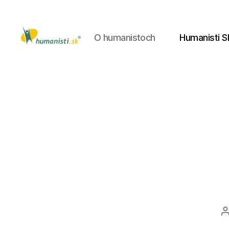
O humanistoch
Humanisti S
Humanisti.sk