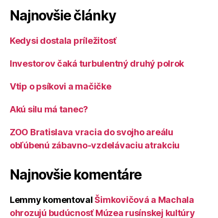
Najnovšie články
Kedysi dostala príležitosť
Investorov čaká turbulentný druhý polrok
Vtip o psíkovi a mačičke
Akú silu má tanec?
ZOO Bratislava vracia do svojho areálu
obľúbenú zábavno-vzdelávaciu atrakciu
Najnovšie komentáre
Lemmy
komentoval
Šimkovičová a Machala
ohrozujú budúcnosť Múzea rusínskej kultúry