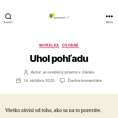
Search
Menu
Humanisti.sk
Kategórie
MORÁLKA
OSOBNÉ
Uhol pohľadu
Autor:
je uvedený priamo v článku
Autor
článku
na
14. októbra 2025
Žiadne komentáre
Dátum
Uhol
článku
pohľadu
Všetko závisí od toho, ako sa na to pozeráte.