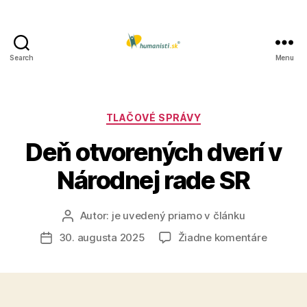
Search
Menu
Humanisti.sk
Kategórie
TLAČOVÉ SPRÁVY
Deň otvorených dverí v
Národnej rade SR
Autor:
je uvedený priamo v článku
Autor
článku
na
30. augusta 2025
Žiadne komentáre
Dátum
Deň
článku
otvoren
dverí
v