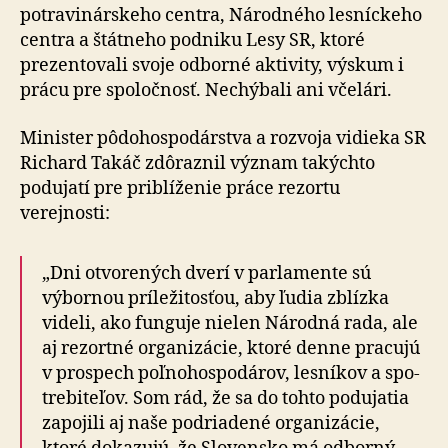
potravinárskeho centra, Ná­rod­né­ho lesníckeho
centra a štátneho podniku Lesy SR, ktoré
prezentovali svoje odborné aktivity, výskum i
prácu pre spoločnosť. Nechýbali ani včelári.
Minister pôdohospodárstva a rozvoja vidieka SR
Richard Takáč zdôraznil význam takýchto
podujatí pre priblíženie práce rezortu
verejnosti:
„Dni otvorených dverí v parlamente sú
výbornou prí­le­ži­tosťou, aby ľudia zblízka
videli, ako funguje nielen Národná rada, ale
aj rezortné organizácie, ktoré denne pracujú
v prospech poľnohospodárov, lesníkov a spo­
tre­bi­te­ľov. Som rád, že sa do tohto podujatia
zapojili aj naše podriadené organizácie,