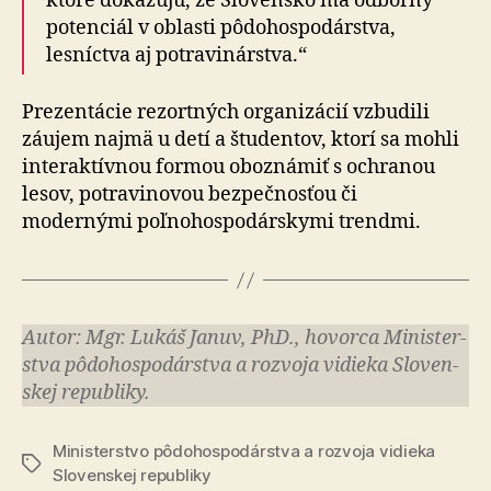
ktoré dokazujú, že Slo­ven­sko má odborný
potenciál v oblasti pôdo­hos­po­dár­stva,
lesníctva aj potravinárstva.“
Prezentácie rezortných organizácií vzbudili
záujem najmä u detí a študentov, ktorí sa mohli
interaktívnou formou oboznámiť s ochranou
lesov, potravinovou bezpečnosťou či
modernými poľnohospodárskymi trendmi.
Autor: Mgr. Lukáš Januv, PhD., hovorca Mi­nis­ter­
stva pô­do­hos­po­dár­stva a roz­vo­ja vi­die­ka Slo­ven­
skej re­pub­li­ky.
Ministerstvo pôdohospodárstva a rozvoja vidieka
Značky
Slovenskej republiky