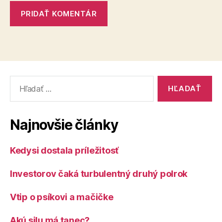
Vyhľadať:
Najnovšie články
Kedysi dostala príležitosť
Investorov čaká turbulentný druhý polrok
Vtip o psíkovi a mačičke
Akú silu má tanec?