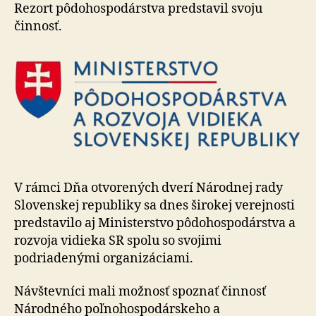
Národne
Rezort pôdohospodárstva predstavil svoju
rade
činnosť.
SR
V rámci Dňa otvorených dverí Národnej rady
Slovenskej republiky sa dnes širokej verejnosti
predstavilo aj Ministerstvo pôdohospodárstva a
rozvoja vidieka SR spolu so svojimi
podriadenými organizáciami.
Návštevníci mali možnosť spoznať činnosť
Národného poľnohospodárskeho a