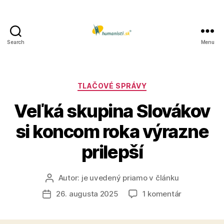
Search
Menu
Humanisti.sk
Kategórie
TLAČOVÉ SPRÁVY
Veľká skupina Slovákov
si koncom roka výrazne
prilepší
Autor:
je uvedený priamo v článku
Autor
článku
na
26. augusta 2025
1 komentár
Dátum
Veľká
článku
skupina