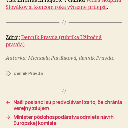
Viac informácií nájdete v článku
Veľká skupina
Slovákov si koncom roka výrazne prilepší
.
Zdroj:
Denník Pravda (rubrika Užitočná
pravda)
.
Autorka: Michaela Pariľáková, denník Pravda.
denník Pravda
Značky
←
Naši poslanci sú predvolávaní za to, že chránia
verejný záujem
→
Minister pôdohospodárstva odmieta návrh
Európskej komisie