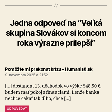
Jedna odpoveď na “Veľká
skupina Slovákov si koncom
roka výrazne prilepší”
hovorí:
Pomôžte mi prekonať krízu – Humanisti.sk
9. novembra 2025 o 21:52
[…] dostanem 13. dôchodok vo výške 548,50 €,
budem mať pokoj s financiami. Lenže banka
nechce čakať tak dlho, chce […]
ODPOVEDAŤ