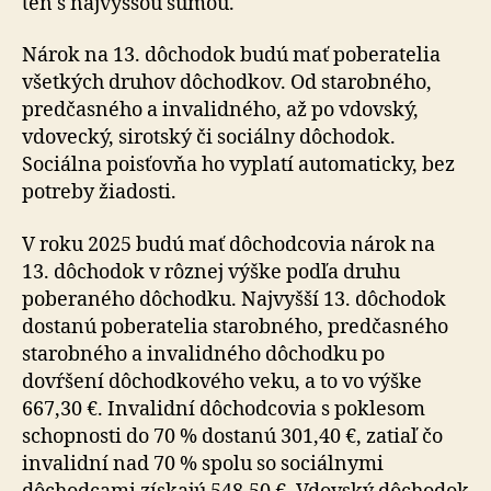
ten s najvyššou sumou.
Nárok na 13. dôchodok budú mať poberatelia
všetkých druhov dôchodkov. Od starobného,
predčasného a in­va­lid­né­ho, až po vdovský,
vdovecký, sirotský či sociálny dôchodok.
Sociálna poisťovňa ho vyplatí automaticky, bez
potreby žiadosti.
V roku 2025 budú mať dôchodcovia nárok na
13. dô­cho­dok v rôznej výške podľa druhu
poberaného dôchodku. Najvyšší 13. dôchodok
dostanú poberatelia starobného, predčasného
starobného a invalidného dôchodku po
dovŕšení dôchodkového veku, a to vo výške
667,30 €. Invalidní dôchodcovia s poklesom
schopnosti do 70 % dostanú 301,40 €, zatiaľ čo
invalidní nad 70 % spolu so sociálnymi