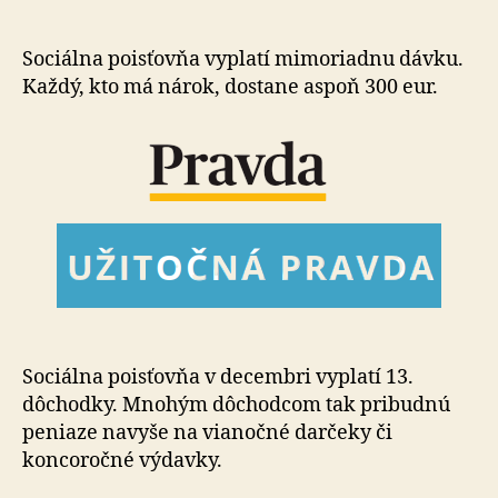
Slovákov
si
koncom
Sociálna poisťovňa vyplatí mimoriadnu dávku.
roka
Každý, kto má nárok, dostane aspoň 300 eur.
výrazne
prilepší
Sociálna poisťovňa v decembri vyplatí 13.
dôchodky. Mnohým dôchodcom tak pribudnú
peniaze navyše na vianočné darčeky či
koncoročné výdavky.