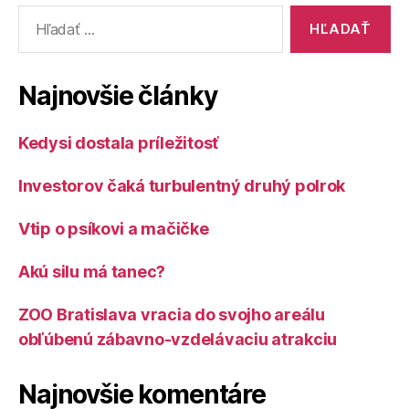
Vyhľadať:
Najnovšie články
Kedysi dostala príležitosť
Investorov čaká turbulentný druhý polrok
Vtip o psíkovi a mačičke
Akú silu má tanec?
ZOO Bratislava vracia do svojho areálu
obľúbenú zábavno-vzdelávaciu atrakciu
Najnovšie komentáre