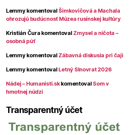
Lemmy
komentoval
Šimkovičová a Machala
ohrozujú budúcnosť Múzea rusínskej kultúry
Kristián Čura
komentoval
Zmysel a ničota –
osobná púť
Lemmy
komentoval
Zábavná diskusia pri čaji
Lemmy
komentoval
Letný Slnovrat 2026
Nádej – Humanisti.sk
komentoval
Som v
hmotnej núdzi
Transparentný účet