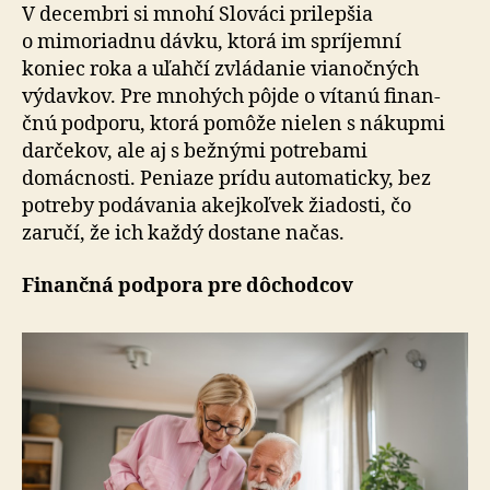
V decembri si mnohí Slováci prilepšia
o mimoriadnu dávku, ktorá im spríjemní
koniec roka a uľahčí zvládanie vianočných
výdavkov. Pre mnohých pôjde o vítanú fi­nan­
čnú podporu, ktorá pomôže nielen s nákupmi
darčekov, ale aj s bežnými potrebami
domácnosti. Peniaze prídu automaticky, bez
potreby podávania akejkoľvek žiadosti, čo
zaručí, že ich každý dostane načas.
Finančná podpora pre dôchodcov