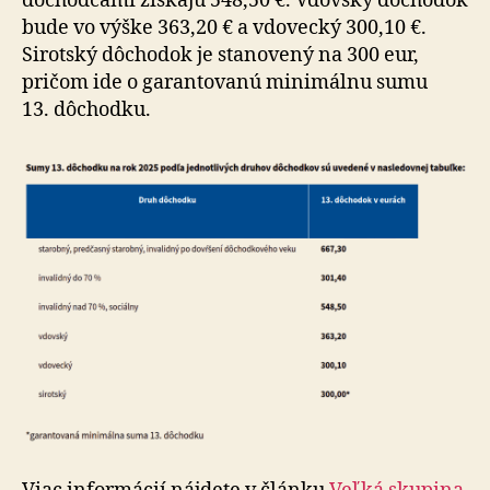
dôchodcami získajú 548,50 €. Vdovský dô­cho­dok
bude vo výške 363,20 € a vdovecký 300,10 €.
Sirotský dôchodok je stanovený na 300 eur,
pričom ide o ga­ran­to­va­nú minimálnu sumu
13. dôchodku.