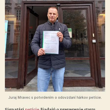
Juraj Mravec s potvrdením o odovzdaní hár­kov pe­tí­cie.
Signatári
petície
žiadajú o preverenie stavu