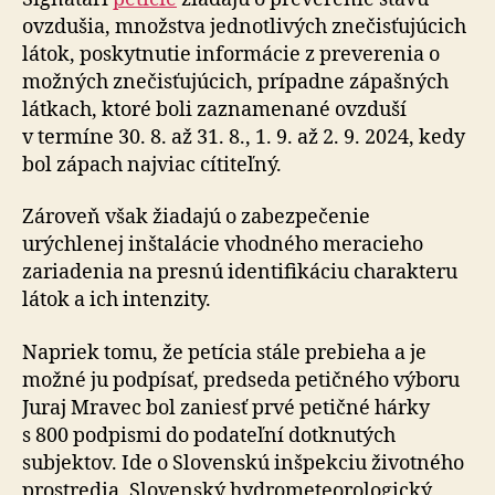
ovzdušia, množstva jednotlivých znečisťujúcich
látok, poskytnutie informácie z preverenia o
možných znečisťujúcich, prípadne zápašných
látkach, ktoré boli zaznamenané ovzduší
v termíne 30. 8. až 31. 8., 1. 9. až 2. 9. 2024, kedy
bol zápach najviac cítiteľný.
Zároveň však žiadajú o zabezpečenie
urýchlenej inštalácie vhodného meracieho
zariadenia na presnú identifikáciu charakteru
látok a ich intenzity.
Napriek tomu, že petícia stále prebieha a je
možné ju podpísať, predseda petičného výboru
Juraj Mravec bol zaniesť prvé petičné hárky
s 800 podpismi do podateľní dotknutých
subjektov. Ide o Slovenskú inšpekciu životného
prostredia, Slovenský hydrometeorologický