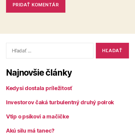
Vyhľadať:
Najnovšie články
Kedysi dostala príležitosť
Investorov čaká turbulentný druhý polrok
Vtip o psíkovi a mačičke
Akú silu má tanec?