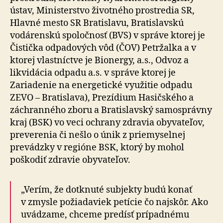
ústav, Ministerstvo životného prostredia SR,
Hlavné mesto SR Bratislavu, Bratislavskú
vodárenskú spoločnosť (BVS) v správe ktorej je
Čistička odpadových vôd (ČOV) Petržalka a v
ktorej vlastníctve je Bionergy, a.s., Odvoz a
likvidácia odpadu a.s. v správe ktorej je
Zariadenie na energetické využitie odpadu
ZEVO – Bratislava), Prezídium Hasičského a
záchranného zboru a Bratislavský samosprávny
kraj (BSK) vo veci ochrany zdravia obyvateľov,
preverenia či nešlo o únik z priemyselnej
prevádzky v regióne BSK, ktorý by mohol
poškodiť zdravie obyvateľov.
„Verím, že dotknuté subjekty budú konať
v zmysle požiadaviek petície čo najskôr. Ako
uvádzame, chceme predísť prípadnému