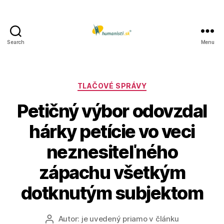
Search
Menu
Humanisti.sk
Kategórie
TLAČOVÉ SPRÁVY
Petičný výbor odovzdal
hárky petície vo veci
neznesiteľného
zápachu všetkým
dotknutým subjektom
Autor:
je uvedený priamo v článku
Autor