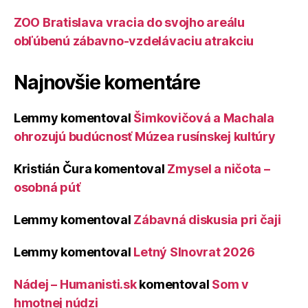
ZOO Bratislava vracia do svojho areálu
obľúbenú zábavno-vzdelávaciu atrakciu
Najnovšie komentáre
Lemmy
komentoval
Šimkovičová a Machala
ohrozujú budúcnosť Múzea rusínskej kultúry
Kristián Čura
komentoval
Zmysel a ničota –
osobná púť
Lemmy
komentoval
Zábavná diskusia pri čaji
Lemmy
komentoval
Letný Slnovrat 2026
Nádej – Humanisti.sk
komentoval
Som v
hmotnej núdzi