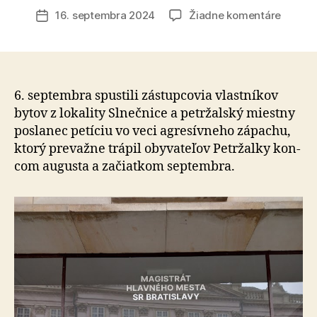
článku
na
16. septembra 2024
Žiadne komentáre
Dátum
Petičn
článku
výbor
odovzd
hárky
petície
6. septembra spustili zástupcovia vlastníkov
vo
bytov z lo­ka­li­ty Slneč­nice a petržalský miestny
veci
posla­nec petíciu vo veci agre­sív­neho zápachu,
neznes
ktorý pre­važne trápil oby­va­te­ľov Petržalky kon­
zápach
com augusta a za­čiat­kom sep­tem­bra.
všetk
dotkn
subjek