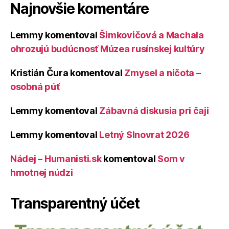
Najnovšie komentáre
Lemmy
komentoval
Šimkovičová a Machala
ohrozujú budúcnosť Múzea rusínskej kultúry
Kristián Čura
komentoval
Zmysel a ničota –
osobná púť
Lemmy
komentoval
Zábavná diskusia pri čaji
Lemmy
komentoval
Letný Slnovrat 2026
Nádej – Humanisti.sk
komentoval
Som v
hmotnej núdzi
Transparentný účet