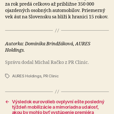
za rok predá cel­ko­vo až približne 350 000
ojazdených osobných auto­mo­bi­lov. Prie­merný
vek áut na Slo­ven­sku sa blíži k hra­ni­ci 15 rokov.
Autorka: Dominika Brindžáková, AURES
Holdings.
Správu dodal Michal Račko z PR Clinic.
AURES Holdings
,
PR Clinic
Značky
←
Výsledok eurovolieb ovplyvní ešte posledný
týždeň mobilizácie a mimoriadna udalosť,
akou by mohlo byť vystúpenie premiéra