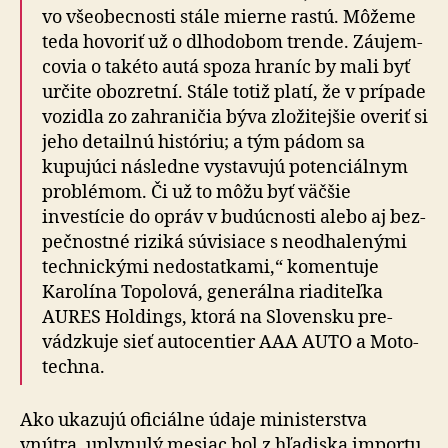
vo vše­obec­nosti stále mierne rastú. Môžeme
teda hovoriť už o dlho­do­bom trende. Zá­u­jem­
co­via o ta­kéto autá spoza hraníc by mali byť
určite obozretní. Stále totiž platí, že v prí­pa­de
vozidla zo za­hra­ni­čia býva zlo­ži­tej­šie overiť si
jeho detailnú históriu; a tým pádom sa
kupujúci následne vysta­vujú po­ten­ciál­nym
problémom. Či už to môžu byť väčšie
investície do opráv v bu­dúcnosti alebo aj bez­
peč­nostné riziká sú­vi­siace s ne­od­ha­le­nými
tech­nickými ne­dostat­kami,“ ko­men­tuje
Karolína Topolová, ge­ne­rál­na ria­di­teľ­ka
AURES Holdings, ktorá na Slo­ven­sku pre­
vádz­kuje sieť auto­centier AAA AUTO a Moto­
techna.
Ako ukazujú oficiálne údaje ministerstva
vnútra, uplynulý mesiac bol z hľa­diska importu