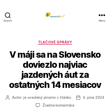
Search
Menu
Humanisti.sk
Kategórie
TLAČOVÉ SPRÁVY
V máji sa na Slovensko
doviezlo najviac
jazdených áut za
ostatných 14 mesiacov
Autor:
je uvedený priamo v článku
4. júna 2024
Autor
Dátum
článku
článku
na
Žiadne komentáre