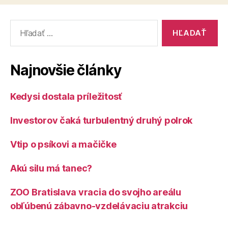
Vyhľadať:
Najnovšie články
Kedysi dostala príležitosť
Investorov čaká turbulentný druhý polrok
Vtip o psíkovi a mačičke
Akú silu má tanec?
ZOO Bratislava vracia do svojho areálu
obľúbenú zábavno-vzdelávaciu atrakciu