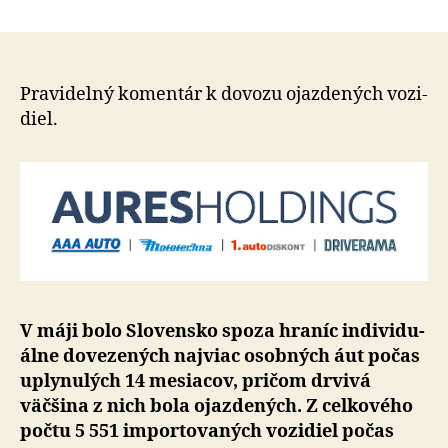
V
máji
sa
na
Slovensko
Pravidelný komentár k dovozu ojaz­de­ných vo­zi­
doviezlo
diel.
najviac
jazdených
áut
za
ostatných
14
mesiacov
V máji bolo Slovensko spoza hraníc indi­vi­du­
ál­ne do­ve­ze­ných naj­viac osobných áut počas
uply­nu­lých 14 mesiacov, pričom drvivá
väčšina z nich bola ojazde­ných. Z cel­ko­vé­ho
počtu 5 551 im­por­to­va­ných vozidiel počas