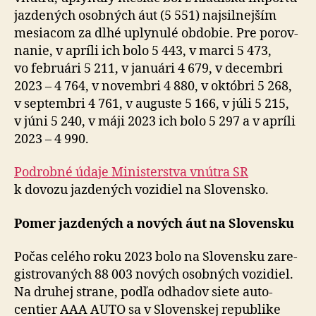
jazdených osobných áut (5 551) naj­sil­nej­ším
mesiacom za dlhé uply­nulé obdobie. Pre po­rov­
na­nie, v apríli ich bolo 5 443, v marci 5 473,
vo februári 5 211, v januári 4 679, v de­cem­bri
2023 – 4 764, v no­vem­bri 4 880, v októbri 5 268,
v septembri 4 761, v au­guste 5 166, v júli 5 215,
v júni 5 240, v máji 2023 ich bolo 5 297 a v apríli
2023 – 4 990.
Podrobné údaje Ministerstva vnútra SR
k dovozu jazdených vozidiel na Slo­ven­sko.
Pomer jazdených a nových áut na Slo­ven­sku
Počas celého roku 2023 bolo na Slo­ven­sku za­re­
gistro­va­ných 88 003 nových osobných vo­zi­diel.
Na dru­hej strane, podľa odhadov siete auto­
centier AAA AUTO sa v Slo­ven­skej re­pub­li­ke