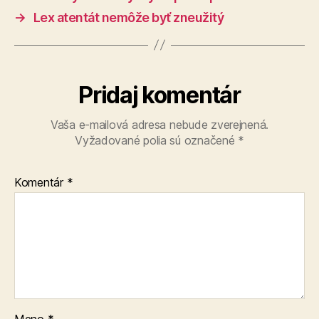
→
Lex atentát nemôže byť zneužitý
Pridaj komentár
Vaša e-mailová adresa nebude zverejnená.
Vyžadované polia sú označené
*
Komentár
*
Meno
*