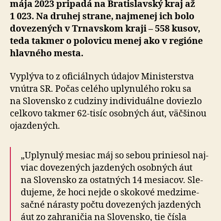
mája 2023 pri­padá na Bra­tislav­ský kraj až
1 023. Na dru­hej strane, naj­me­nej ich bolo
dovezených v Trnavskom kraji – 558 kusov,
teda tak­mer o po­lo­vi­cu menej ako v regióne
hlavného mesta.
Vyplýva to z oficiálnych údajov Ministerstva
vnútra SR. Počas celého uplynulého roku sa
na Slo­ven­sko z cudziny indi­vi­du­álne doviezlo
cel­ko­vo tak­mer 62-tisíc osobných áut, väčšinou
ojazdených.
„Uplynulý mesiac máj so sebou priniesol naj­
viac do­ve­ze­ných jazdených osobných áut
na Slo­ven­sko za ostat­ných 14 mesiacov. Sle­
du­je­me, že hoci nejde o sko­kové medzi­me­
sačné nárasty počtu dovezených jazdených
áut zo za­hra­ni­čia na Slo­ven­sko, tie čísla