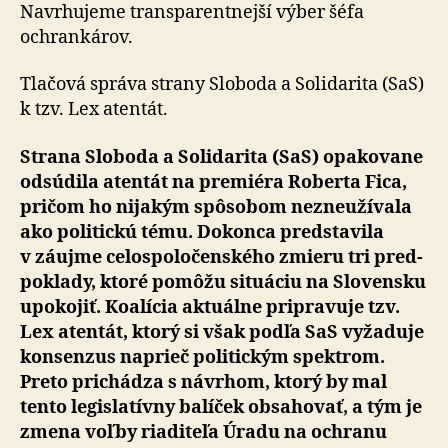
zneužitý
Navrhujeme transparentnejší výber šéfa
ochran­ká­rov.
Tlačová správa strany Sloboda a So­li­da­ri­ta (SaS)
k tzv. Lex atentát.
Strana Sloboda a Solidarita (SaS) opakovane
odsúdila atentát na pre­miéra Roberta Fica,
pričom ho nijakým spôsobom ne­zne­u­ží­va­la
ako politickú tému. Dokonca predstavila
v záujme celo­spo­lo­čen­ského zmieru tri pred­
po­klady, ktoré pomôžu situáciu na Slovensku
upokojiť. Koalícia aktuálne pripravuje tzv.
Lex atentát, ktorý si však podľa SaS vyžaduje
konsenzus naprieč politickým spektrom.
Preto prichádza s návrhom, ktorý by mal
tento legislatívny balíček obsahovať, a tým je
zmena voľby riaditeľa Úradu na ochranu