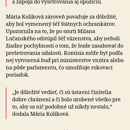
a za­po­jil do vy­šetro­va­nia aj opozíciu.
Mária Kolíková zároveň považuje za dôležité,
aby bol vymenený šéf štátnych ochrankárov.
Upozornila na to, že po smrti Milana
Lučanského odstúpil šéf väzenstva, aby neboli
žiadne pochybnosti o tom, že bude zasahovať do
pre­šetro­va­nia uda­losti. Komisia môže byť podľa
nej vytvorená buď pri ministerstve vnútra alebo
na pôde par­la­men­tu, čo umož­ňuje rokovací
poriadok.
„Je dôležité vedieť, či sú ústavní činitelia
dobre chránení a či bolo urobené všetko pre
to, aby sa nič podobné už nikdy nestalo,“
dodala Mária Kolíková.