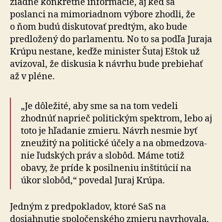
žiadne konkrétne infor­má­cie, aj keď sa
poslanci na mimo­riadnom výbore zhodli, že
o ňom budú diskutovať predtým, ako bude
predložený do par­la­men­tu. No to sa podľa Juraja
Krúpu nestane, keďže minister Šutaj Eštok už
avizoval, že diskusia k návrhu bude pre­bie­hať
až v pléne.
„Je dôležité, aby sme sa na tom vedeli
zhodnúť naprieč politickým spektrom, lebo aj
toto je hľadanie zmieru. Návrh nesmie byť
zneužitý na politické účely a na ob­me­dzo­va­
nie ľudských práv a slobôd. Máme totiž
obavy, že príde k po­sil­ne­niu inšti­tú­cií na
úkor slobôd,“ povedal Juraj Krúpa.
Jedným z predpokladov, ktoré SaS na
dosiahnutie spo­lo­čen­ského zmieru navrho­va­la,