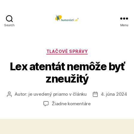
Search
Menu
Humanisti.sk
Kategórie
TLAČOVÉ SPRÁVY
Lex atentát nemôže byť
zneužitý
Autor:
je uvedený priamo v článku
4. júna 2024
Autor
Dátum
článku
článku
na
Žiadne komentáre
Lex
atentát
nemôže
byť