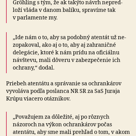
Gröhling s tým, že ak takýto návrh ne­pred­
loží vláda v danom balíku, spra­víme tak
v par­la­men­te my.
„Ide nám o to, aby sa podobný atentát už ne­
zo­pa­ko­val, ako aj o to, aby aj zahraničné
delegácie, ktoré k nám prídu na oficiálnu
návštevu, mali dôveru v za­bez­pe­če­nie ich
ochrany,“ dodal.
Priebeh atentátu a správanie sa ochrankárov
vyvoláva podľa poslanca NR SR za SaS Juraja
Krúpu viacero otáznikov.
„Považujem za dôležité, aj po rôznych
názoroch na výkon ochrankárov počas
atentátu, aby sme mali prehľad o tom, v akom