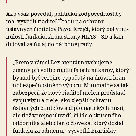
Ako však povedal, politickú zodpovednosť by
mal vyvodiť riaditeľ Úradu na ochranu
ústavných činiteľov Pavol Krejčí, ktorý bol v mi­
nu­losti funkcio­ná­rom strany HLAS – SD a kan­
di­do­val za ňu aj do ná­rod­nej rady.
„Preto v rámci Lex atentát navrhujeme
zmeny pri voľbe riaditeľa ochrankárov, ktorý
by mal byť verejne vypočutý na úrovni bran­
no­bez­peč­nostného výboru. Mini­málne sa tak
zabezpečí, že nový riaditeľ nielen predstaví
svoju víziu a ciele, ako zlepšiť ochranu
ústavných činiteľov a diplo­ma­tických misií,
ale tiež verejnosť uvidí, či ide o skú­se­ného
od­bor­níka alebo len o človeka, ktorý dostal
funkciu za odmenu,“ vysvetlil Branislav