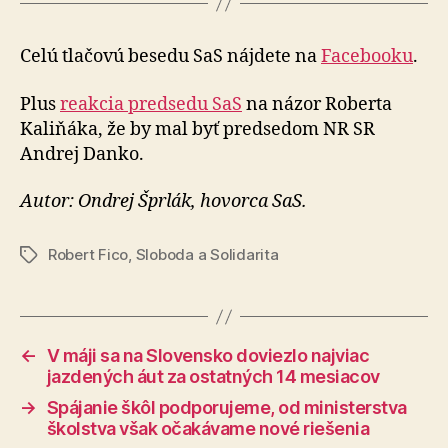
Celú tlačovú besedu SaS nájdete na
Facebooku
.
Plus
reakcia predsedu SaS
na názor Roberta
Kaliňáka, že by mal byť pred­se­dom NR SR
Andrej Danko.
Autor: Ondrej Šprlák, hovorca SaS.
Robert Fico
,
Sloboda a Solidarita
Značky
←
V máji sa na Slovensko doviezlo najviac
jazdených áut za ostatných 14 mesiacov
→
Spájanie škôl podporujeme, od ministerstva
školstva však očakávame nové riešenia