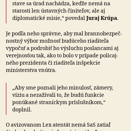
stave sa úrad nachádza, keďže nemá na
starosti len ústavných činiteľov, ale aj
diplomatické misie,“ povedal
Juraj Krúpa
.
Je podľa neho správne, aby mal bran­no­bez­peč­
nostný výbor možnosť budúceho riaditeľa
vypočuť a pod­ro­biť ho výsluchu poslancami aj
ve­rej­nosťou tak, ako to bolo v prí­pa­de poli­caj­
ného pre­zi­denta či ria­di­teľa inšpekcie
ministerstva vnútra.
„Aby sme poznali jeho minulosť, zámery,
víziu a ne­za­ží­vali to, že budú funkcie
ponúkané straníckym príslušníkom,“
doplnil.
O avizovanom Lex atentát nemá SaS zatiaľ