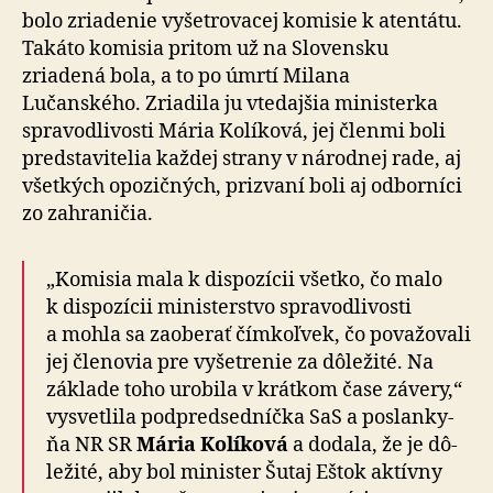
bolo zria­de­nie vyšetro­va­cej komisie k aten­tá­tu.
Takáto komisia pritom už na Slo­ven­sku
zriadená bola, a to po úmrtí Milana
Lučanského. Zriadila ju vtedajšia ministerka
spravodlivosti Mária Kolíková, jej členmi boli
pred­sta­vi­te­lia každej strany v ná­rod­nej rade, aj
všetkých opozičných, prizvaní boli aj odborníci
zo za­hra­ni­čia.
„Komisia mala k dispozícii všetko, čo malo
k dispo­zí­cii ministerstvo spra­vod­li­vosti
a mohla sa za­o­be­rať čím­koľ­vek, čo po­va­žo­va­li
jej členovia pre vyšetrenie za dô­le­ži­té. Na
základe toho urobila v krátkom čase závery,“
vysvetlila pod­pred­sed­níčka SaS a poslan­ky­
ňa NR SR
Mária Kolíková
a do­dala, že je dô­
le­ži­té, aby bol minister Šutaj Eštok aktívny