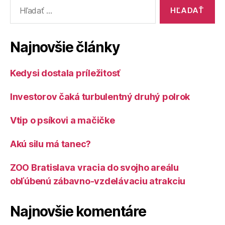
Vyhľadať:
Najnovšie články
Kedysi dostala príležitosť
Investorov čaká turbulentný druhý polrok
Vtip o psíkovi a mačičke
Akú silu má tanec?
ZOO Bratislava vracia do svojho areálu
obľúbenú zábavno-vzdelávaciu atrakciu
Najnovšie komentáre