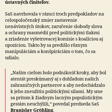
ústavných činiteľov.
SaS navrhovala v rámci troch predpokladov na
ce­lo­spo­lo­čen­ský zmier zastavenie
nenávistných útokov, zaručenie slobody slova
a ochrany masmédií pred politickými tlakmi
a zriadenie vyšetrovacej komisie s ko­a­lí­ciou aj
opozíciou. Takto by sa predišlo rôznym
manipuláciám a konšpi­rá­ciám o tom, čo sa
udialo.
„Naším cieľom bolo podniknúť kroky, aby bol
atentát preskúmaný aj s dohľadom našich
zahraničných partnerov a aby ne­do­chá­dza­lo
k jeho zneužitiu politickými silami. My sme
sa pritom k žiadnym lacným populistickým
gestám neuchýlili,“ povedal predseda SaS
Branislav Gröhling
.