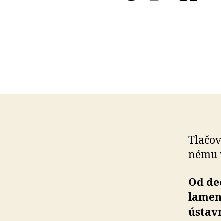
Tlačová
nému v
Od de
la­men
ústav