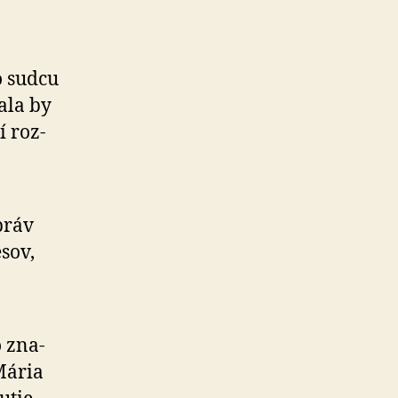
o sudcu
ala by
í roz­
práv
­sov,
o zna­
Mária