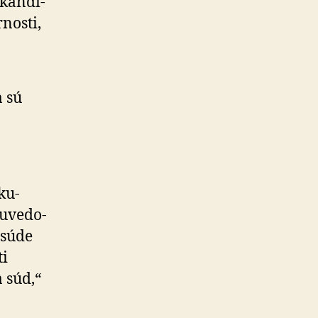
kan­di­
­nosti,
a sú
ku­
u­ve­do­
 súde
ti
 súd,“