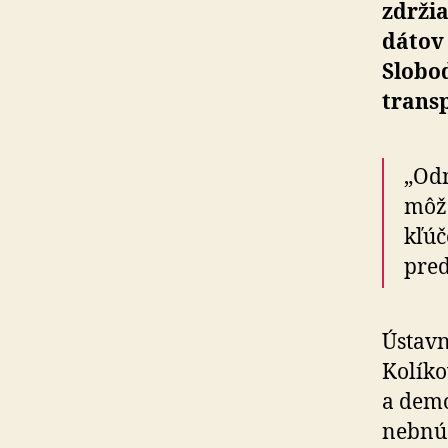
zdržia
dá­tov
Slo­bo­
trans­
„Odm
mô­ž
kľúč
pred
Ústavn
Kolíko
a de­mo
nebnú 