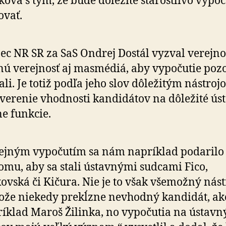
ová s tým, že bude dô­le­žité sta­rostli­vo vy­po­č
o­vať.
ec NR SR za SaS Ondrej Dostál vyzval verejno
ú verejnosť aj masmédiá, aby vypočutie poz
ali. Je totiž podľa jeho slov dôležitým nástro
ve­re­nie vhod­nosti kan­di­dá­tov na dô­le­žité ú
ne funkcie.
ejným vypočutím sa nám napríklad po­da­rilo
tomu, aby sa stali ústavnými sudcami Fico,
ovská či Kičura. Nie je to však vše­možný nást
tože niekedy prekĺzne nevhodný kan­di­dát, ak
íklad Maroš Žilinka, no vy­po­ču­tia na ústav­