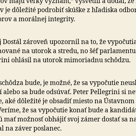
ov majú veľký význam,“ vysvetlil a dodal, že 
ov je dôle­žité pod­robiť skúške z hľa­diska odbor
rov a mo­rál­nej integrity.
 Dostál zároveň upozornil na to, že vy­po­ču­ti
no­vané na utorok a stredu, no šéf par­la­men­tu
rini ohlásil na uto­rok mimo­riadnu schôdzu.
schôdza bude, je možné, že sa vy­po­ču­tie ne­us
í alebo sa bude od­sú­vať. Peter Pellegrini si ne­
, aké dôle­žité je obsadiť miesto na Ústav­nom
Veríme, že sa vy­po­čutie konať bude a kan­di­dá
 mať mož­nosť obhájiť svoj zámer dostať sa na
l na záver poslanec.