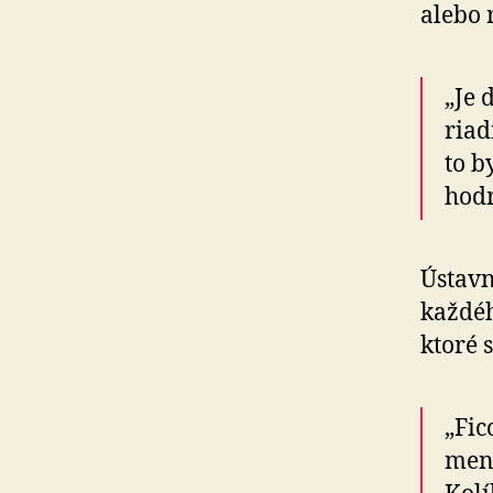
alebo r
„Je 
riad
to b
hod­
Ústavn
každého
ktoré s
„Fic
me­n