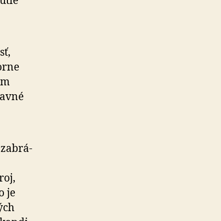
u­tie
sť,
orne
jom
stavné
 zabrá­
roj,
o je
ných