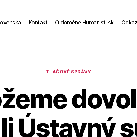
lovenska
Kontakt
O doméne Humanisti.sk
Odka
Kategórie
TLAČOVÉ SPRÁVY
eme dovoli
li Ústavný 