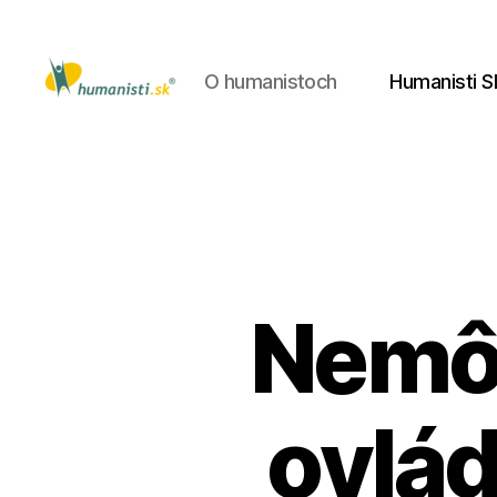
O humanistoch
Humanisti S
Humanisti.sk
Nemôž
ovlád