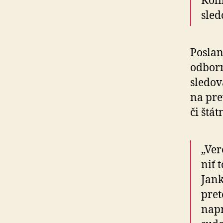
Kolík
sle­d
Poslan
odborn
sledov
na pre­
či štát
„Ver
niť 
Jank
pre­
napr