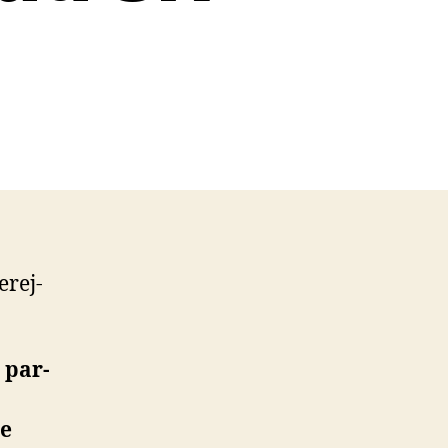
­rej­
 par­
ne