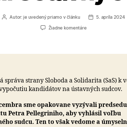
Autor:
je uvedený priamo v článku
5. apríla 2024
Autor
Dátum
článku
článku
na
Žiadne komentáre
Nemôžeme
dovoliť,
aby
ovládli
Ústavný
súd
SR
 správa strany Sloboda a So­li­da­ri­ta (SaS) k ve
y­po­ču­tiu kan­di­dá­tov na ústavných sudcov.
cembra sme opakovane vyzývali pred­se­du
­tu Petra Pellegriniho, aby vyhlásil voľbu
ného sudcu. Ten to však vedome a úmy­sel