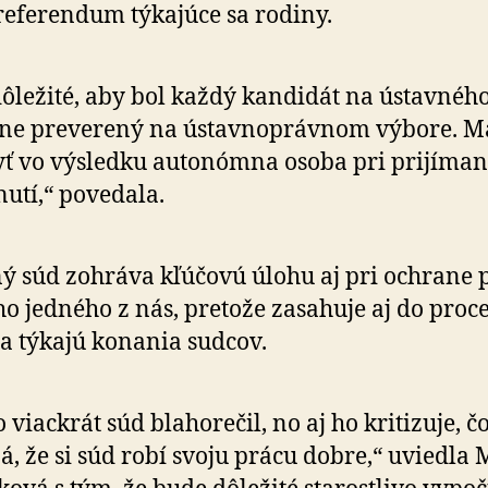
e­fe­ren­dum týka­júce sa rodiny.
dôležité, aby bol každý kandidát na ústav­néh
ne pre­ve­rený na ústav­no­práv­nom výbore. M
yť vo výsledku auto­nómna osoba pri pri­jí­man
nutí,“ po­ve­dala.
ý súd zohráva kľúčovú úlohu aj pri ochrane 
 jedného z nás, pre­tože za­sa­huje aj do pro­ce
a týkajú ko­na­nia sudcov.
o viackrát súd blahorečil, no aj ho kri­ti­zuje, č
á, že si súd robí svoju prácu dobre,“ uviedla 