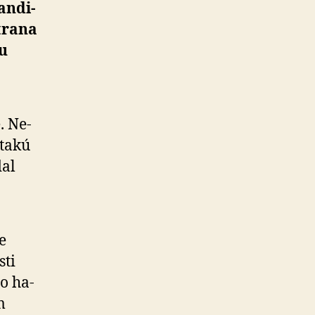
n­di­
trana
iu
. Ne­
 takú
dal
e
sti
 o ha­
m