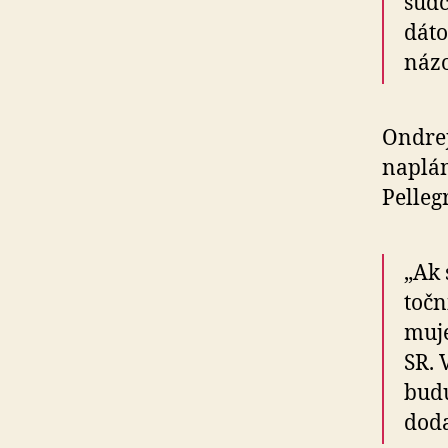
sudc
dá­t
názo
Ondrej
naplá­
Pelleg
„Ak 
točn
muje
SR. 
budú
doda