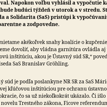
val. Napokon voľbu vyhlásil a vy­po­čutie ka
 bude budúci týždeň v utorok a v stredu. S
da a So­li­da­ri­ta (SaS) pristúpi k vy­po­čú­va­n
pa­ren­tne a zod­po­vedne.
ietame akékoľvek snahy koalície o kup­če­nie
eme dovoliť, aby vládna garnitúra ovládla aj
ovú inšti­tú­ciu, akou je Ústavný súd SR,“ po­ve­
­seda SaS Branislav Gröhling.
ý súd je podľa poslankyne NR SR za SaS Mári
vej kľúčovou inšti­tú­ciou pre ochranu ústav­no
­kra­cie, čo sa už nie­koľ­ko­krát ukázalo. Či išlo
novelu Trestného zákona, Ficove re­fe­ren­du