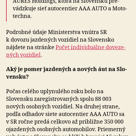
AURES Holdings, ktorá na Slo­ven­sku pre­
vádz­kuje sieť auto­centier AAA AUTO a Moto­
techna.
Podrobné údaje Ministerstva vnútra SR
k dovozu jazdených vozidiel na Slo­ven­sko
nájdete na stránke
Počet indi­vi­du­álne do­ve­ze­
ných vozi­diel
.
Aký je pomer jazdených a nových áut na Slo­
ven­sku?
Počas celého uplynulého roku bolo na
Slovensku za­re­gistro­va­ných spolu 88 003
nových osobných vozidiel. Na dru­hej strane,
podľa odhadov siete auto­centier AAA AUTO sa
v SR ročne predá celkovo až pri­bližne 350 000
ojaz­de­ných osobných auto­mo­bi­lov. Priemerný