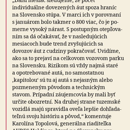
„Ďalší mesiac sledujeme, že počet
individuálne dovezených áut spoza hraníc
na Slo­ven­sko stúpa. V marci ich v po­rov­naní
s ja­nu­árom bolo tak­mer o 800 viac, čo je po­
mer­ne vysoký nárast. S postupným otepľo­va­
ním sa dá oča­ká­vať, že v nasle­du­jú­cich
mesiacoch bude trend zvy­šu­jú­cich sa
dovozov áut z cudziny pokra­čo­vať. Uvidíme,
ako sa to prejaví na cel­ko­vom vozovom parku
na Slo­ven­sku. Rizikom sú vždy najmä staré
a opotre­bo­va­né autá, no samostatnou
‚kapitolou‘ sú tu aj autá s ne­jas­ným alebo
pozme­ne­ným pôvodom a tech­nickým
stavom. Prípadní záujemcovia by mali byť
určite obozretní. Na dru­hej strane tuzemské
vozidlá majú spra­vidla oveľa lepšie dohľa­da­
teľ­nú svoju históriu a pôvod,“ komentuje
Karolína Topolová, ge­ne­rálna ria­di­teľ­ka