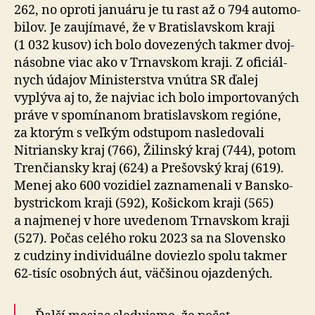
262, no oproti januáru je tu rast až o 794 auto­mo­
bilov. Je za­u­jí­mavé, že v Brati­slavskom kraji
(1 032 kusov) ich bolo do­ve­ze­ných takmer dvoj­
ná­sobne viac ako v Trnavskom kraji. Z ofi­ciál­
nych údajov Ministerstva vnútra SR ďalej
vyplýva aj to, že naj­viac ich bolo impor­to­va­ných
práve v spo­mí­na­nom bratislavskom regióne,
za kto­rým s veľ­kým odstupom nasle­do­vali
Nitriansky kraj (766), Žilinský kraj (744), potom
Tren­čiansky kraj (624) a Pre­šovský kraj (619).
Menej ako 600 vozidiel zazna­me­nali v Bansko­
bystrickom kraji (592), Košickom kraji (565)
a naj­me­nej v hore uve­de­nom Trnavskom kraji
(527). Počas celého roku 2023 sa na Slo­vensko
z cudziny indi­vi­du­álne doviezlo spolu takmer
62-tisíc osobných áut, väčšinou ojazde­ných.