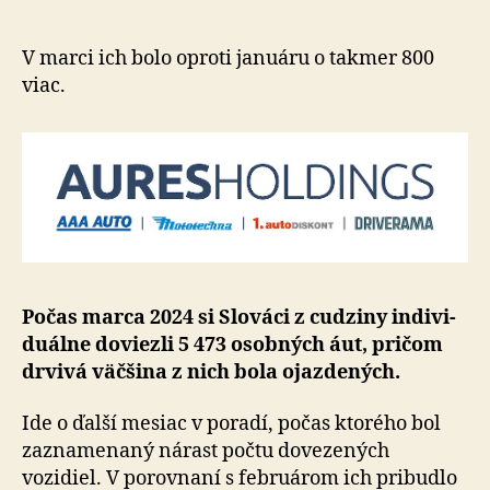
s
nárastom
dovezený
V marci ich bolo oproti januáru o tak­mer 800
jazdených
viac.
áut
Počas marca 2024 si Slováci z cudziny indi­vi­
du­álne do­viezli 5 473 osob­ných áut, pričom
drvivá väčšina z nich bola ojazde­ných.
Ide o ďalší mesiac v poradí, počas ktorého bol
zazna­me­na­ný nárast počtu do­ve­ze­ných
vozidiel. V po­rov­naní s febru­árom ich pribudlo