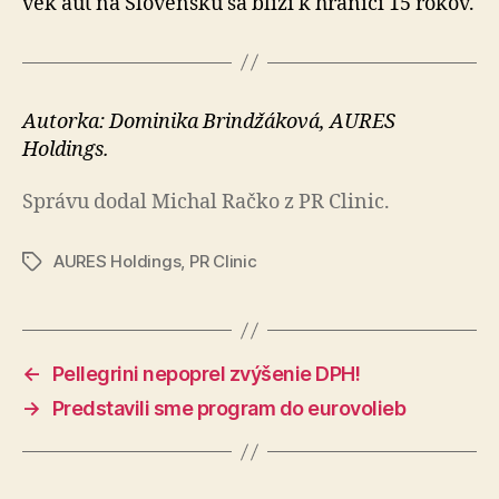
vek áut na Slo­ven­sku sa blíži k hra­nici 15 rokov.
Autorka: Dominika Brindžáková, AURES
Holdings.
Správu dodal Michal Račko z PR Clinic.
AURES Holdings
,
PR Clinic
Značky
←
Pellegrini nepoprel zvýšenie DPH!
→
Predstavili sme program do eurovolieb