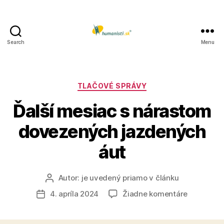
Search
Menu
Humanisti.sk
Kategórie
TLAČOVÉ SPRÁVY
Ďalší mesiac s nárastom
dovezených jazdených
áut
Autor:
je uvedený priamo v článku
Autor
článku
na
4. apríla 2024
Žiadne komentáre
Dátum
Ďalší
článku
mesiac