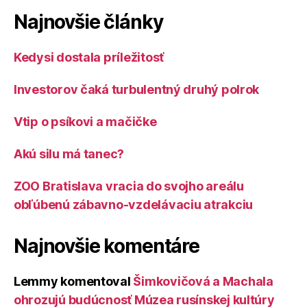
Najnovšie články
Kedysi dostala príležitosť
Investorov čaká turbulentný druhý polrok
Vtip o psíkovi a mačičke
Akú silu má tanec?
ZOO Bratislava vracia do svojho areálu
obľúbenú zábavno-vzdelávaciu atrakciu
Najnovšie komentáre
Lemmy
komentoval
Šimkovičová a Machala
ohrozujú budúcnosť Múzea rusínskej kultúry