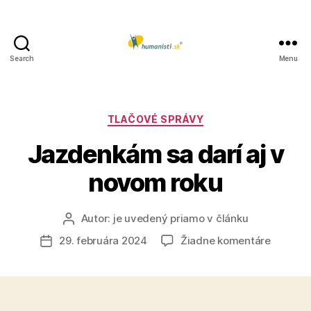
Search
Menu
Humanisti.sk
Kategórie
TLAČOVÉ SPRÁVY
Jazdenkám sa darí aj v
novom roku
Autor:
je uvedený priamo v článku
Autor
článku
na
29. februára 2024
Žiadne komentáre
Dátum
Jazden
článku
sa
darí
aj