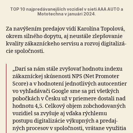
TOP 10 najpredávanejších vozidiel v sieti AAA AUTO a
Mototechna v januári 2024
.
Za navýšením predajov vidí Karolína Topolová,
okrem silného dopytu, aj neustále zlepšovanie
kvality zákazníckeho servisu a rozvoj di­gi­ta­li­zá­
cie spoločnosti.
„Darí sa nám stále zvyšovať hodnotu indexu
zákazníckej skúsenosti NPS (Net Promoter
Score) a v hod­no­tení jed­not­li­vých auto­centier
vo vyhľa­dá­vači Google sme sa pri všet­kých
pobočkách v Česku už v priemere dostali nad
hod­no­tu 4,5. Celkový objem zobchodovaných
vozidiel sa zvyšuje aj vďaka rýchlemu
postupu di­gi­ta­li­zá­cie výkupných a pre­daj­
ných procesov v spo­loč­nosti, vrátane využitia