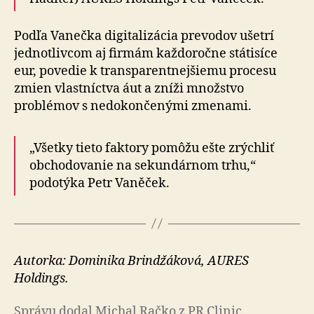
Podľa Vanečka digitalizácia prevodov ušetrí
jednotlivcom aj firmám každo­ročne stá­ti­síce
eur, povedie k transparentnej­šiemu procesu
zmien vlastníctva áut a zníži množstvo
problémov s ne­do­kon­če­nými zmenami.
„Všetky tieto faktory pomôžu ešte zrýchliť
obchodovanie na se­kun­dár­nom trhu,“
podotýka Petr Vaněček.
Autorka: Dominika Brindžáková, AURES
Holdings.
Správu dodal Michal Račko z PR Clinic.