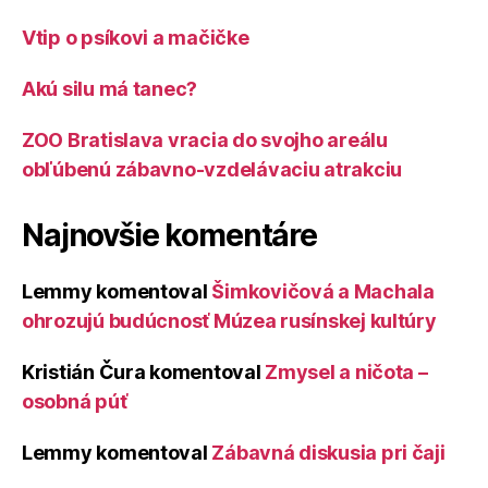
Vtip o psíkovi a mačičke
Akú silu má tanec?
ZOO Bratislava vracia do svojho areálu
obľúbenú zábavno-vzdelávaciu atrakciu
Najnovšie komentáre
Lemmy
komentoval
Šimkovičová a Machala
ohrozujú budúcnosť Múzea rusínskej kultúry
Kristián Čura
komentoval
Zmysel a ničota –
osobná púť
Lemmy
komentoval
Zábavná diskusia pri čaji