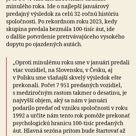
minulého roka. Ide o naj­lepší januárový
predajný výsledok za celú 32-ročnú históriu
spoločnosti. Po re­kor­dnom roku 2023, kedy
skupina predala bez­mála 100-tisíc áut, ide
o ďalšie potvrdenie pretrvá­va­jú­ceho vysokého
dopytu po ojazdených autách.
„Oproti minulému roku sme v januári predali
viac vozidiel, na Slo­ven­sku, v Česku, aj
v Poľsku sme vlaňajší skvelý výsledok ešte
prekonali. Počet 7 951 predaných vozidiel,
s medzi­ročným rastom takmer o de­sa­tinu, je
najv­yšší objem, aký sa nám v januári
podarilo predať od vzniku spoločnosti v roku
1992 a určite nám tento rok pomôže prekonať
psychologickú hranicu 100-tisíc predaných
áut. Hlavná sezóna pritom bude štartovať až