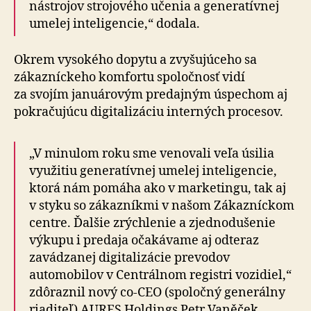
nástrojov strojového učenia a ge­ne­ra­tív­nej
umelej inte­li­gen­cie,“ dodala.
Okrem vysokého dopytu a zvyšujúceho sa
zákazníckeho komfortu spoločnosť vidí
za svojím januárovým predajným úspechom aj
pokračujúcu digitalizáciu interných procesov.
„V minulom roku sme venovali veľa úsilia
využitiu generatívnej umelej inteligencie,
ktorá nám pomáha ako v mar­ke­tingu, tak aj
v styku so zá­kaz­níkmi v našom Zákazníckom
centre. Ďalšie zrýchlenie a zjed­no­du­še­nie
výkupu i pre­daja očakávame aj odteraz
zavádzanej digitalizácie prevodov
automobilov v Centrálnom registri vozidiel,“
zdôraznil nový co-CEO (spoločný generálny
riaditeľ) AURES Holdings Petr Vaněček.