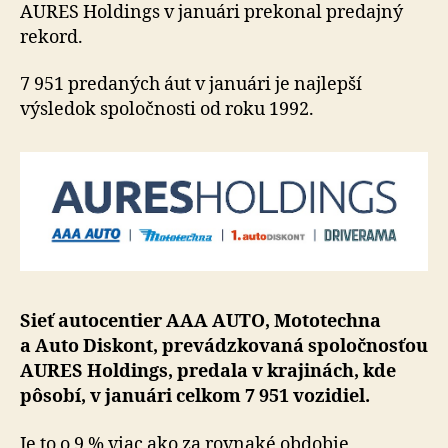
v
AURES Holdings v januári pre­ko­nal pre­daj­ný
novom
rekord.
roku
7 951 predaných áut v januári je naj­lepší
výsledok spo­loč­nosti od roku 1992.
Sieť autocentier AAA AUTO, Mototechna
a Auto Diskont, pre­vádz­ko­vaná spo­loč­nosťou
AURES Holdings, predala v kra­ji­nách, kde
pôsobí, v januári celkom 7 951 vozidiel.
Je to o 9 % viac ako za rovnaké obdobie