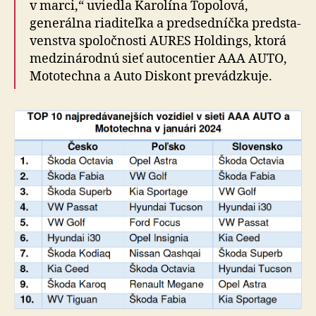
v marci,“ uviedla Karolína Topolová,
generálna ria­di­teľ­ka a pred­sed­níčka pred­sta­
venstva spoločnosti AURES Holdings, ktorá
medzi­ná­rodnú sieť auto­centier AAA AUTO,
Moto­techna a Auto Diskont prevádzkuje.