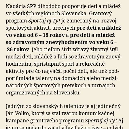
Nadácia SPP dlhodobo podporuje deti a mládež
vo všetkých regiónoch Slovenska. Grantový
program
Športuj aj Ty!
je za­me­ra­ný na roz­voj
športových aktivít, určených
pre deti a mlá­dež
vo veku od 6 – 18 rokov
a
pre deti a mlá­dež
so zdra­vot­ným zne­vý­hod­ne­ním vo veku 6 –
26 rokov
. Jeho cieľom šíriť zdravý životný štýl
medzi deti, mládež a ľudí so zdra­vot­ným zne­vý­
hod­ne­ním, sprístupniť šport a rekre­a­čné
aktivity pre čo naj­väčší počet detí, ale tiež pod­
po­riť mladé talenty na do­má­cich alebo medzi­
ná­rod­ných športových pretekoch a tur­na­joch
orga­ni­zo­va­ných na Slo­ven­sku.
Jedným zo slovenských talentov je aj jedinečný
Ján Volko, ktorý sa stal tvárou ko­mu­ni­kač­nej
kampane grantového programu
Športuj aj Ty!
Aj
jemu sa podarilo začať víťaziť až po čase – celých