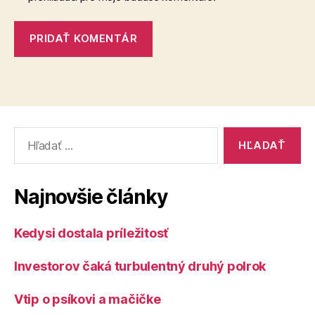
Vyhľadať:
Najnovšie články
Kedysi dostala príležitosť
Investorov čaká turbulentný druhý polrok
Vtip o psíkovi a mačičke