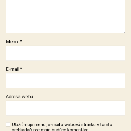
Meno
*
E-mail
*
Adresa webu
Uložiť moje meno, e-mail a webovú stránku v tomto
prehliadači pre moje budúce komentáre.