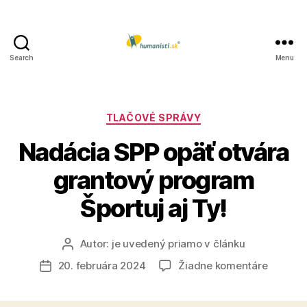
Search
Menu
Humanisti.sk
Kategórie
TLAČOVÉ SPRÁVY
Nadácia SPP opäť otvára
grantový program
Športuj aj Ty!
Autor:
je uvedený priamo v článku
Autor
článku
na
20. februára 2024
Žiadne komentáre
Dátum
Nadáci
článku
SPP