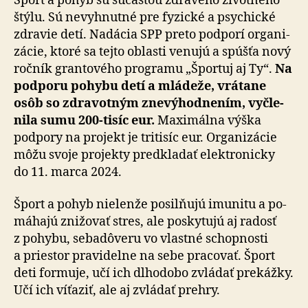
Šport a pohyb sú súčasťou zdravého životného
štýlu. Sú ne­vyhnutné pre fy­zické a psy­chické
zdravie detí. Nadácia SPP preto pod­porí orga­ni­
zá­cie, ktoré sa tejto oblasti venujú a spúšťa nový
ročník gran­to­vého programu „Športuj aj Ty“.
Na
pod­poru pohybu detí a mlá­deže, vrátane
osôb so zdra­vot­ným zne­výhod­ne­ním, vyčle­
nila sumu 200-tisíc eur.
Maxi­málna výška
podpory na pro­jekt je tri­tisíc eur. Orga­ni­zá­cie
môžu svoje projekty pred­kla­dať elektronicky
do 11. marca 2024.
Šport a pohyb nielenže posilňujú imunitu a po­
má­hajú zni­žo­vať stres, ale posky­tujú aj radosť
z pohybu, seba­dô­veru vo vlastné schopnosti
a priestor pra­vi­delne na sebe pra­co­vať. Šport
deti for­muje, učí ich dlho­dobo zvládať prekážky.
Učí ich víťaziť, ale aj zvládať prehry.