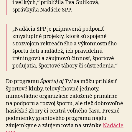
i veľkých,“ priblížila Eva Guliková,
správkyňa Nadácie SPP.
„Nadácia SPP je pripravená podporiť
zmysluplné projekty, ktoré sú spojené
s rozvojom rekreačného a výkonnostného
športu deti a mládež, ich pravidelnú
tréningovú a záujmovú činnosť, športové
podujatia, športové tábory či sústredenia.“
Do programu
Športuj aj Ty!
sa môžu prihlásiť
športové kluby, telovýchovné jednoty,
mimovládne organizácie založené primárne
na podporu a rozvoj športu, ale tiež dobrovoľné
hasičské zbory či centrá voľného času. Presné
podmienky grantového programu nájdu
záujemkyne a záujemcovia na stránke
Nadácie