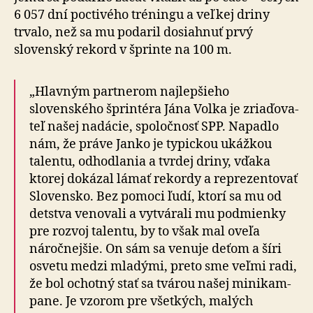
6 057 dní poctivého tréningu a veľkej driny
trvalo, než sa mu podaril dosiahnuť prvý
slovenský rekord v šprinte na 100 m.
„Hlavným partnerom najlepšieho
slovenského šprintéra Jána Volka je zria­ďo­va­
teľ našej nadácie, spoločnosť SPP. Napadlo
nám, že práve Janko je typickou ukážkou
talentu, odhodlania a tvrdej driny, vďaka
ktorej dokázal lámať rekordy a re­pre­zen­to­vať
Slovensko. Bez po­moci ľudí, ktorí sa mu od
detstva venovali a vytvá­rali mu podmienky
pre rozvoj talentu, by to však mal oveľa
náročnejšie. On sám sa venuje deťom a šíri
osvetu medzi mladými, preto sme veľmi radi,
že bol ochotný stať sa tvárou našej mini­kam­
pane. Je vzorom pre všetkých, malých