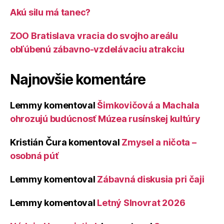
Akú silu má tanec?
ZOO Bratislava vracia do svojho areálu
obľúbenú zábavno-vzdelávaciu atrakciu
Najnovšie komentáre
Lemmy
komentoval
Šimkovičová a Machala
ohrozujú budúcnosť Múzea rusínskej kultúry
Kristián Čura
komentoval
Zmysel a ničota –
osobná púť
Lemmy
komentoval
Zábavná diskusia pri čaji
Lemmy
komentoval
Letný Slnovrat 2026