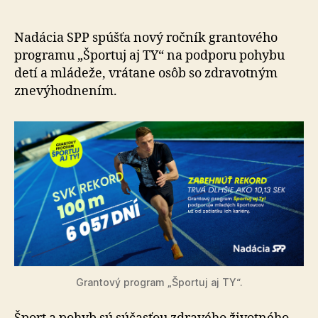
opäť
otvára
grantov
Nadácia SPP spúšťa nový ročník grantového
progra
programu „Športuj aj TY“ na pod­po­ru pohybu
Športuj
detí a mlá­deže, vrátane osôb so zdra­vot­ným
aj
zne­vý­hod­ne­ním.
Ty!
Grantový program „Športuj aj TY“.