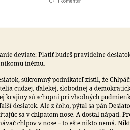
na
1 komentár
Bájka
o
platení
desiatku
nie deviate: Platiť budeš pra­vi­del­ne de­sia­to
ni­ko­­mu inému.
siatok, súkromný podnikateľ zistil, že Chlpáč
te­lia cudzej, ďalekej, slobodnej a de­mo­kra­tic­
ej kra­ji­ny sú schopní pri vhod­ných pod­mien­
ďalší de­sia­tok. Ale z čoho, pýtal sa pán De­sia­
vŕta­júc sa v chlpa­tom nose. A dostal nápad. P
­ná­vač chlpov v nose – to ešte nikto nemá. Nik