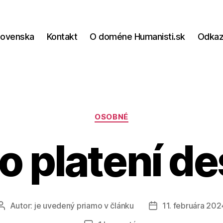
lovenska
Kontakt
O doméne Humanisti.sk
Odka
Kategórie
OSOBNÉ
o platení d
Autor:
je uvedený priamo v článku
11. februára 202
Autor
Dátum
článku
článku