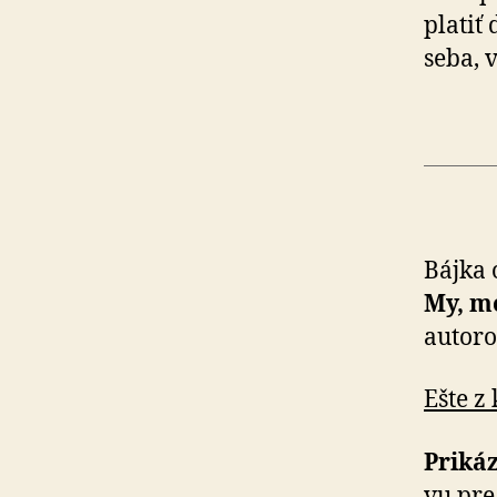
platiť
seba, 
Bájka 
My, mo
autoro
Ešte z
Prikáz
vu pre