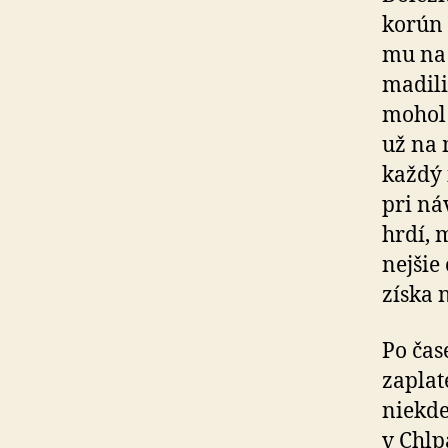
korún 
mu na d
ma­di­
mohol 
už na 
každý 
pri ná
hrdí, m
nej­šie
získa 
Po čas
zaplate
niekde
v Chlp