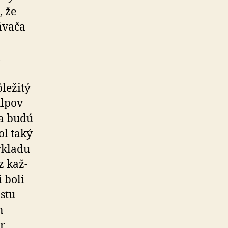
, že
­va­ča
l
ôležitý
hlpov
 a budú
ol taký
 vkladu
z kaž­
i boli
astu
n
ár