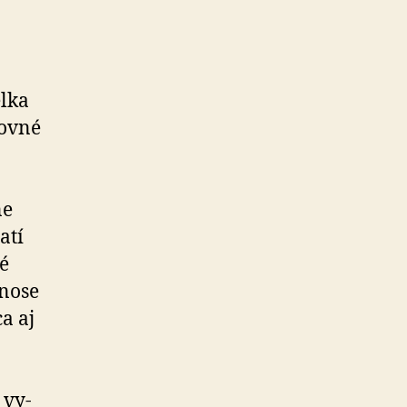
l­ka
rovné
ne
atí
né
 nose
ca aj
 vy­