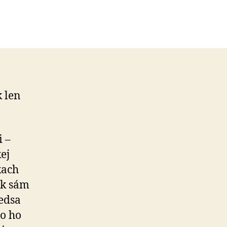
k len
i –
kej
kach
tok sám
redsa
to ho