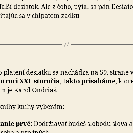
 ďalší desiatok. Ale z čoho, pýtal sa pán Desia
vŕtajúc sa v chlpatom zadku.
o platení desiatku sa nachádza na 59. strane 
troci XXI. storočia, takto prisaháme
, ktor
m je Karol Ondriaš.
 knihy knihy vyberám:
anie prvé:
Dodržiavať budeš slobodu slova a 
 seba a pre iných.