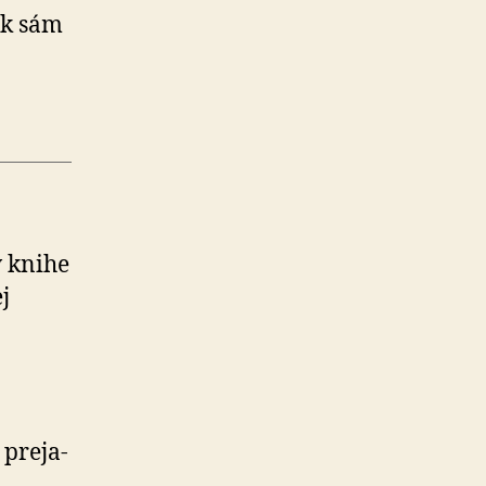
tok sám
v knihe
ej
pre­ja­