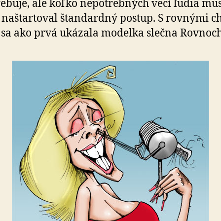
e­bu­je, ale koľko ne­potreb­ných vecí ľudia mu
 naštar­to­val štan­dar­dný postup. S rov­nými 
 sa ako prvá ukázala modelka slečna Rov­no­c