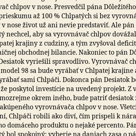
vač chlpov v nose. Presvedčil pána Dô­le­ži­tého
prieskumu až 100 % Chlpatých si bez vy­rov­ná
 v nose život už ani nevie predstaviť. Ale pán
tý nechcel, aby sa vy­rov­ná­vač chlpov dováža
atej krajiny z cudziny, a tým zvy­šo­val deficit
ičnej obchodnej bilancie. Na­ko­niec to pán D
Desiatok vyriešili spravodlivo. Vy­rov­ná­vač c
 model 98 sa bude vyrábať v Chlpatej krajine
vyrábať sami Chlpáči. Dokonca pán Desiatok b
že poskytol inves­tí­cie na uve­de­ný pro­jekt. Z
mo­zrejme okrem iného, bude patriť desiatok 
­kú­pe­né­ho vy­rov­ná­va­ča chlpov v nose. Všetc
ní, Chlpáči robili ako diví, čím prispeli k nár
o domáceho produktu o ne­ja­ké percento. Pá
tý bol spokojný: vyberie na da­niach zasa o p