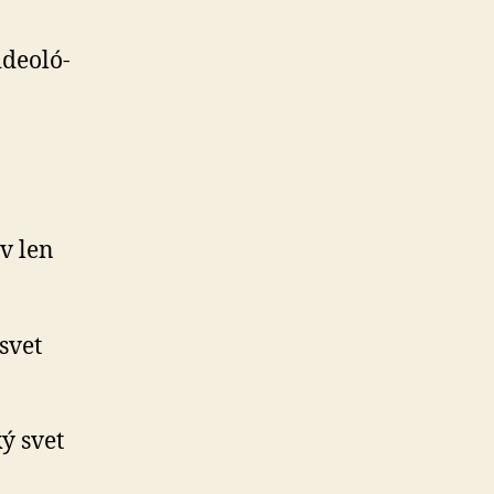
e­o­ló­
ov len
 svet
ý svet