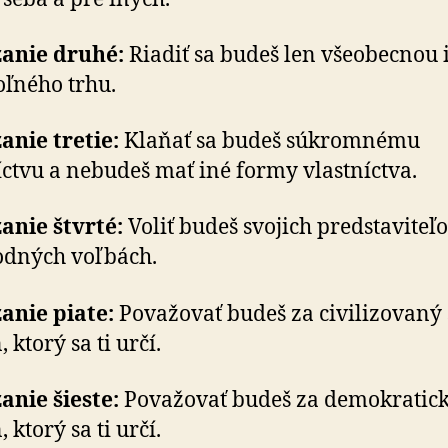
zanie druhé:
Riadiť sa budeš len všeobecnou id
oľného trhu.
anie tretie:
Klaňať sa budeš súkromnému
íctvu a ne­bu­deš mať iné formy vlastníctva.
anie štvrté:
Voliť budeš svojich pred­sta­vi­te­ľ
bod­ných voľbách.
anie piate:
Považovať budeš za civi­li­zo­va­ný
, ktorý sa ti určí.
anie šieste:
Považovať budeš za demo­kra­tick
, ktorý sa ti určí.