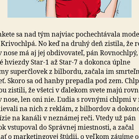
kete sa nad tým najviac pochech­tá­va­la mo­de
 Kri­vo­chlpá. No keď na druhý deň zistila, že 
 nose má aj jej obdi­vo­va­teľ, pán Rovno­chlpý,
é hviezdy Star-1 až Star-7 a do­kon­ca úplne
y super­člo­vek z bilbordu, začala im smrteľ
eť. Skoro sa od hanby pre­pad­la pod zem. Chlp
u zistili, že všetci v ďa­le­kom svete majú rov
v nose, len oni nie. Ľudia s rovnými chlpmi v
e­va­li na nich z reklám, z bilbordov a do­kon­
­ví­zie na ka­náli v neznámej reči. Vtedy už pán
ok vstupoval do Správnej miestnosti, a začal
ať o marke­tin­go­vej štúdii, o veľkom záujme o