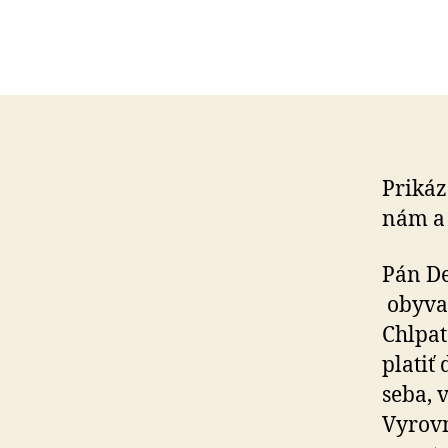
Prikáza
nám a 
Pán De
oby­va­
Chlpat
platiť 
seba, 
Vy­rov