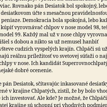
viac. Rovnako pán Desiatok bol spo­koj­ný, leb
e­siat­ko­vom účte s me­sač­nou pra­vi­del­nos­ťo
li peniaze. Demo­kra­cia bola spokojná, lebo ka
kúpiť vyrovnávač chlpov v nose model 98, teš
model 99. Každý mal už v nose chlpy vyrovna
išiel s dobou a nikto sa už nemusel hanbiť
všteve cudzích vyspelých krajín. Chlpáči sú u
ajú reálnu prí­le­ži­tosť vo sve­to­vej súťaži o naj
 chlpy v nose. Ich kan­di­dát Super­rov­no­chlpatý
nejaké dobré oce­ne­nie.
e pán Desiatok, sčítavajúc inkasované desiatk
né v kra­ji­ne Chlpatých, zistil, že by bolo vh
 ich investovať. Ale kde? Je možné, že Chlpáči
a­tej kra­ji­ne sú schopní pri vhod­ných pod­mie