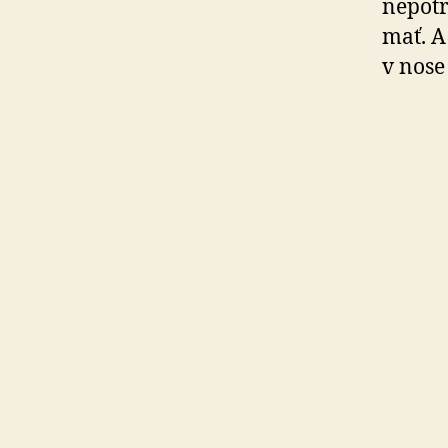
ne­potr
mať. A
v nose