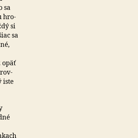
o sa
u hro­
ždý si
iac sa
né,
ž opäť
­rov­
 iste
y
odné
n­kach