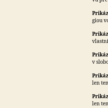
Priká
giou v
Prikáz
vlastn
Prikáz
v slo­
Prikáz
len ten
Prikáz
len ten