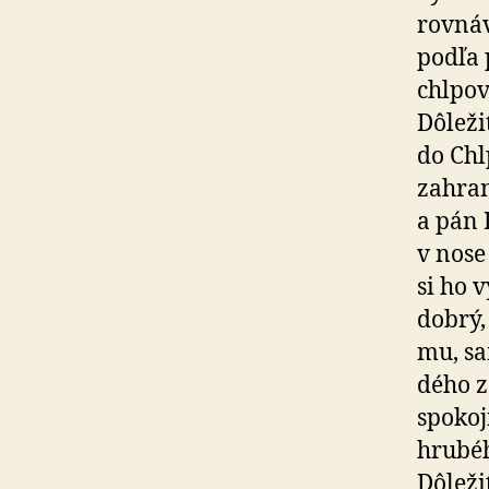
rov­ná­
podľa 
chlpov
Dôleži
do Chlp
zahran
a pán 
v nose
si ho 
dobrý, 
mu, sa
dého za
spokoj
hrubéh
Dôleži