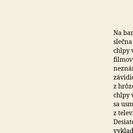
Na ban
slečna
chlpy v
filmov
neznám
závidi
z hrôzo
chlpy 
sa usmi
z te­le
Desiat
vyklad