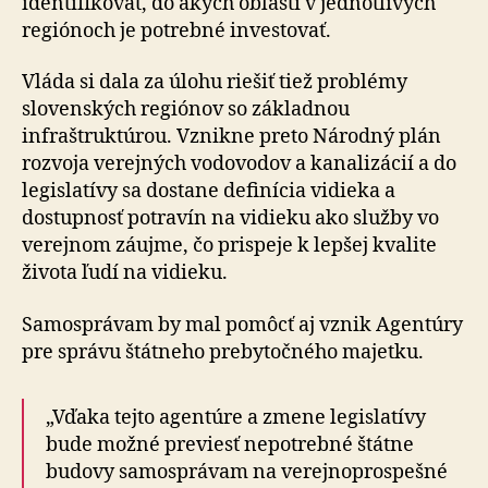
iden­ti­fi­ko­vať, do akých oblastí v jed­not­li­vých
regiónoch je potrebné investovať.
Vláda si dala za úlohu riešiť tiež problémy
slovenských regiónov so základnou
infraštruktúrou. Vznikne preto Národný plán
rozvoja verejných vodo­vo­dov a ka­na­li­zá­cií a do
legislatívy sa dostane definícia vidieka a
dostupnosť potravín na vidieku ako služby vo
verejnom záujme, čo prispeje k lepšej kvalite
života ľudí na vidieku.
Samosprávam by mal pomôcť aj vznik Agentúry
pre správu štátneho pre­by­toč­ného majetku.
„Vďaka tejto agentúre a zmene legislatívy
bude možné previesť nepotrebné štátne
budovy samo­sprá­vam na ve­rej­no­prospešné