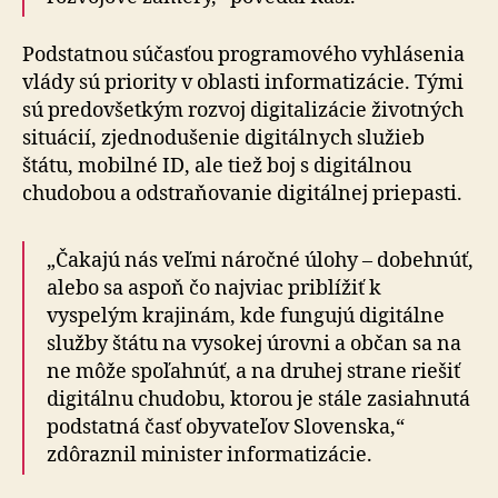
Podstatnou súčasťou programového vyhlásenia
vlády sú priority v oblasti informatizácie. Tými
sú predovšetkým rozvoj digitalizácie životných
situácií, zjed­no­du­šenie digitálnych služieb
štátu, mobilné ID, ale tiež boj s digitálnou
chudobou a odstraňovanie digitálnej priepasti.
„Čakajú nás veľmi náročné úlohy – dobehnúť,
alebo sa aspoň čo najviac priblížiť k
vyspelým krajinám, kde fungujú digitálne
služby štátu na vysokej úrovni a občan sa na
ne môže spoľahnúť, a na druhej strane riešiť
digitálnu chudobu, ktorou je stále zasiahnutá
podstatná časť obyvateľov Slovenska,“
zdôraznil minister informatizácie.