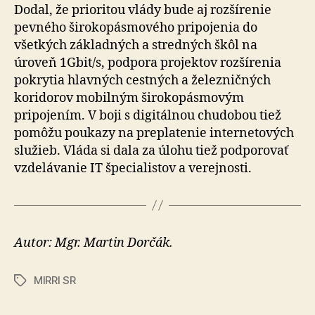
Dodal, že prioritou vlády bude aj rozšírenie
pevného širokopásmového pripojenia do
všetkých základných a stredných škôl na
úroveň 1Gbit/s, podpora projektov rozšírenia
pokrytia hlavných cestných a železničných
koridorov mobilným ši­ro­ko­pás­mo­vým
pripojením. V boji s digitálnou chudobou tiež
pomôžu poukazy na preplatenie inter­ne­to­vých
služieb. Vláda si dala za úlohu tiež pod­po­ro­vať
vzde­lá­vanie IT špe­cialis­tov a ve­rej­nosti.
Autor: Mgr. Martin Dorčák.
MIRRI SR
Značky