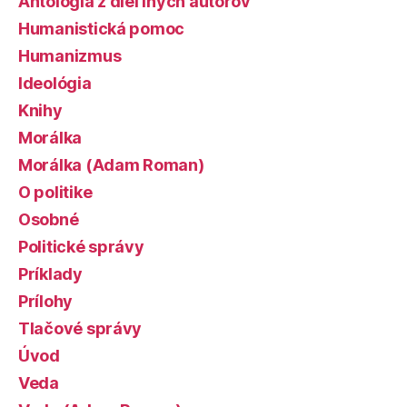
Antológia z diel iných autorov
Humanistická pomoc
Humanizmus
Ideológia
Knihy
Morálka
Morálka (Adam Roman)
O politike
Osobné
Politické správy
Príklady
Prílohy
Tlačové správy
Úvod
Veda