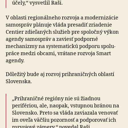
účely,“ vysvetlil Raši.
V oblasti regionálneho rozvoja a modernizácie
samospráv plánuje vláda presadiť zriadenie
Centier zdieľaných služieb pre spoločný výkon
agendy samospráv a zaviesť podporné
mechanizmy na systematickú podporu spolu­
práce medzi obcami, vrátane rozvoja Smart
agendy.
Dôležitý bude aj rozvoj prihraničných oblastí
Slovenska.
„Prihraničné regióny nie sú žiadnou
perifériou, ale, naopak, vstupnou bránou na
Slovensko. Preto sa vláda zaviazala venovať
im oveľa väčšiu pozornosť a pod­po­ro­vať ich
rozvojové zámery,“ povedal Raši.