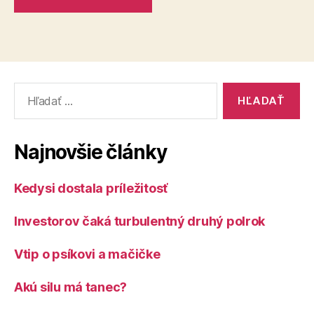
Vyhľadať:
Najnovšie články
Kedysi dostala príležitosť
Investorov čaká turbulentný druhý polrok
Vtip o psíkovi a mačičke
Akú silu má tanec?