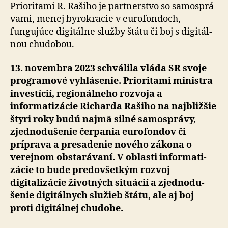
schvál
Prioritami R. Rašiho je partnerstvo so samo­sprá­
vami, menej byrokracie v euro­fondoch,
fungujúce digitálne služby štátu či boj s digi­tál­
nou chudobou.
13. novembra 2023 schválila vláda SR svoje
programové vyhlásenie. Prioritami ministra
investícií, regionálneho rozvoja a
informatizácie Richarda Rašiho na naj­bližšie
štyri roky budú najmä silné samo­správy,
zjedno­du­šenie čerpania euro­fondov či
príprava a presadenie nového zákona o
verejnom obstarávaní. V oblasti infor­ma­ti­
zácie to bude pre­do­všetkým rozvoj
digitalizácie životných situácií a zjed­no­du­
šenie digitálnych služieb štátu, ale aj boj
proti digitálnej chudobe.