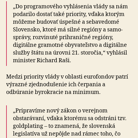
„Do programového vyhlásenia vlády sa nám
podarilo dostať také priority, vďaka ktorým
môžeme budovať úspešné a sebavedomé
Slovensko, ktoré má silné regióny a samo­
správy, rozvinuté prihraničné regióny,
digitálne gramotné obyvateľstvo a digitálne
služby štátu na úrovni 21. storočia,“ vyhlásil
minister Richard Raši.
Medzi priority vlády v oblasti euro­fondov patrí
výrazné zjed­no­du­šenie ich čerpania a
odbúranie byrokracie na minimum.
„Pripravíme nový zákon o verejnom
obstarávaní, vďaka ktorému sa odstráni tzv.
goldplating – to znamená, že slovenská
legislatíva už nepôjde nad rámec toho, čo