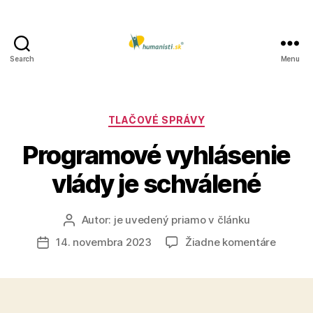
Search
Menu
Humanisti.sk
Kategórie
TLAČOVÉ SPRÁVY
Programové vyhlásenie
vlády je schválené
Autor:
je uvedený priamo v článku
Autor
článku
na
14. novembra 2023
Žiadne komentáre
Dátum
Progra
článku
vyhláse
vlády
je