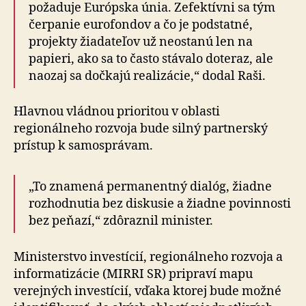
požaduje Európska únia. Zefektívni sa tým
čerpanie euro­fon­dov a čo je podstatné,
projekty žiadateľov už neostanú len na
papieri, ako sa to často stávalo doteraz, ale
naozaj sa dočkajú realizácie,“ dodal Raši.
Hlavnou vládnou prioritou v oblasti
regionálneho rozvoja bude silný partnerský
prístup k samosprávam.
„To znamená permanentný dialóg, žiadne
rozhodnutia bez diskusie a žiadne povinnosti
bez peňazí,“ zdôraznil minister.
Ministerstvo investícií, regionálneho rozvoja a
infor­ma­ti­zá­cie (MIRRI SR) pripraví mapu
verejných investícií, vďaka ktorej bude možné