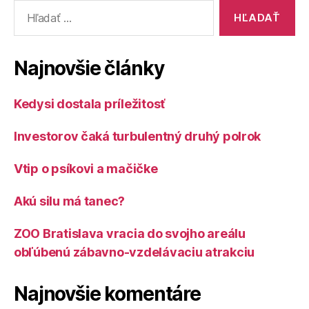
Vyhľadať:
Najnovšie články
Kedysi dostala príležitosť
Investorov čaká turbulentný druhý polrok
Vtip o psíkovi a mačičke
Akú silu má tanec?
ZOO Bratislava vracia do svojho areálu
obľúbenú zábavno-vzdelávaciu atrakciu
Najnovšie komentáre