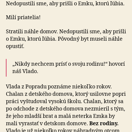
bezpeč
Nedopustili sme, aby prišli o Emku, ktorú ľúbia.
domov
Milí priatelia!
Stratili náhle domov. Nedopustili sme, aby prišli
o Emku, ktorú ľúbia. Pôvodný byt museli náhle
opustiť.
„Nikdy nechcem prísť o svoju rodinu!“ hovorí
náš Vlado.
Vlada z Popradu poznáme niekoľko rokov.
Chalan z detského domova, ktorý usi­lov­ne popri
práci vy­štu­do­val vysokú školu. Chalan, ktorý sa
po od­chode z detského domova nezmieril s tým,
že jeho mladší brat a malá neterka Emka by
mali vyrastať v detskom domove.
Bez rodiny.
Vlado je už nie­koľ­ko rokov náhradným otcom