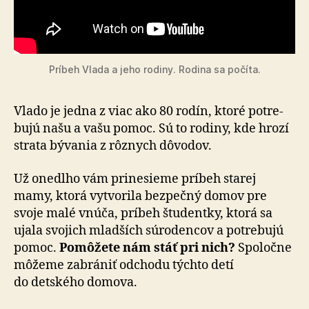
Príbeh Vlada a jeho rodiny. Rodina sa počíta.
Vlado je jedna z viac ako 80 rodín, ktoré potre­
bu­jú našu a vašu pomoc. Sú to rodiny, kde hrozí
strata bývania z rôznych dôvodov.
Už onedlho vám prinesieme príbeh starej
mamy, ktorá vytvorila bezpečný domov pre
svoje malé vnúča, príbeh študentky, ktorá sa
ujala svojich mladších súrodencov a potre­bujú
pomoc.
Po­mô­žete nám stáť pri nich?
Spo­ločne
môžeme zabrániť odchodu týchto detí
do detského domova.