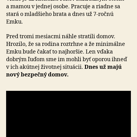
a mamou v jednej osobe. Pracuje a riadne sa
stará o mladšieho brata a dnes už 7-ročnú
Emku.
Pred tromi mesiacmi náhle stratili domov.
Hrozilo, že sa rodina roztrhne a že mi­ni­mál­ne
Emku bude čakať to naj­horšie. Len vďaka
dobrým ľuďom sme im mohli byť oporou ihneď
v ich akútnej životnej situácii.
Dnes už majú
nový bezpečný domov.