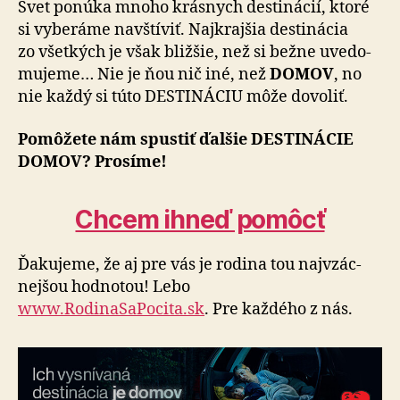
Svet ponúka mnoho krásnych destinácií, ktoré
si vyberáme navštíviť. Naj­krajšia desti­nácia
zo všetkých je však bližšie, než si bežne uve­do­
mu­jeme… Nie je ňou nič iné, než
DOMOV
, no
nie každý si túto DESTI­NÁ­CIU môže dovoliť.
Pomôžete nám spustiť ďalšie DESTI­NÁ­CIE
DOMOV? Prosíme!
Chcem ihneď pomôcť
Ďakujeme, že aj pre vás je rodina tou naj­vzác­
nej­šou hodnotou! Lebo
www.RodinaSaPocita.sk
. Pre každého z nás.