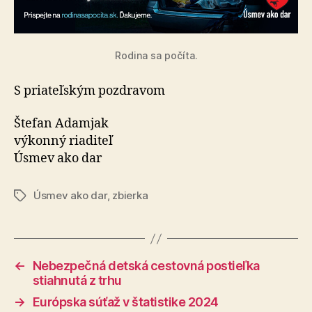
Rodina sa počíta.
S priateľským pozdravom
Štefan Adamjak
výkonný riaditeľ
Úsmev ako dar
Úsmev ako dar
,
zbierka
Značky
←
Nebezpečná detská cestovná postieľka
stiahnutá z trhu
→
Európska súťaž v štatistike 2024