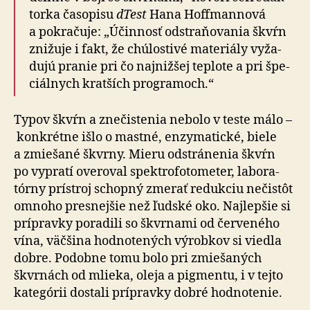
torka časo­pisu
dTest
Hana Hoffmannová
a po­kra­čuje: „Účin­nosť odstra­ňo­vania škvŕn
zni­žuje i fakt, že chú­los­tivé ma­te­riály vyža­
dujú pranie pri čo naj­niž­šej tep­lote a pri špe­
ciál­nych kratších programoch.“
Typov škvŕn a znečistenia nebolo v teste málo –
kon­krét­ne išlo o mastné, enzy­ma­tické, biele
a zmie­ša­né škvrny. Mieru odstrá­ne­nia škvŕn
po vy­pratí ove­ro­val spek­tro­fo­to­me­ter, labo­ra­
tórny prístroj schopný zmerať redukciu nečistôt
omnoho pres­nej­šie než ľudské oko. Naj­lep­šie si
prí­prav­ky po­ra­dili so škvrnami od čer­ve­ného
vína, väčšina hod­no­te­ných výrobkov si viedla
dobre. Po­dob­ne tomu bolo pri zmie­ša­ných
škvrnách od mlieka, oleja a pig­men­tu, i v tejto
ka­te­górii dostali prí­prav­ky dobré hod­no­te­nie.