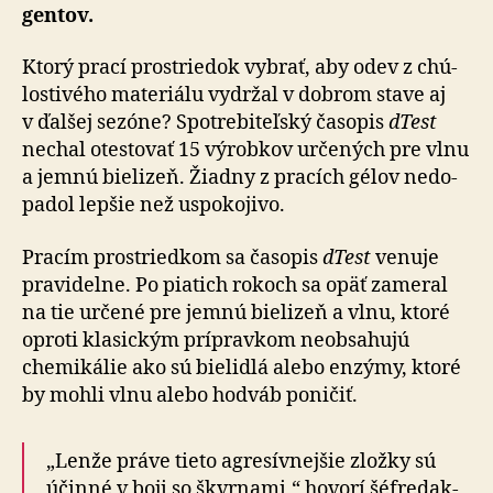
gen­tov.
Ktorý prací prostriedok vybrať, aby odev z chú­
losti­vého ma­te­riálu vydržal v dobrom stave aj
v ďalšej sezóne? Spo­tre­bi­teľ­ský ča­so­pis
dTest
nechal otes­to­vať 15 výrobkov urče­ných pre vlnu
a jemnú bie­li­zeň. Žiadny z pracích gélov ne­do­
pa­dol lepšie než uspo­ko­jivo.
Pracím prostriedkom sa časopis
dTest
venuje
pra­vi­del­ne. Po pia­tich rokoch sa opäť za­me­ral
na tie určené pre jemnú bie­li­zeň a vlnu, ktoré
oproti kla­sic­kým prí­prav­kom ne­ob­sa­hujú
chemi­kálie ako sú bielidlá alebo enzýmy, ktoré
by mohli vlnu alebo hodváb poničiť.
„Lenže práve tieto agresívnejšie zložky sú
účinné v boji so škvrnami,“ hovorí šéf­re­dak­