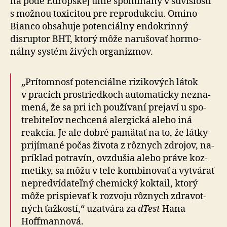
na pôde Eu­róp­skej únie spo­mí­na­ný v sú­vis­losti
s mož­nou toxi­ci­tou pre re­pro­duk­ciu. Omino
Bianco obsa­huje po­ten­ciál­ny endokrinný
disruptor BHT, ktorý môže naru­šo­vať hor­mo­
nálny systém živých orga­niz­mov.
„Prítomnosť potenciálne rizikových látok
v pracích pro­stried­koch auto­ma­ticky ne­zna­
me­ná, že sa pri ich po­u­ží­vaní pre­javí u spo­
tre­bi­te­ľov nech­cená aler­gická alebo iná
reakcia. Je ale dobré pa­mä­tať na to, že látky
pri­jí­mané počas života z rôz­nych zdrojov, na­
príklad po­tra­vín, ovzdušia alebo práve koz­
me­tiky, sa môžu v tele kom­bi­no­vať a vytvá­rať
ne­pred­ví­da­teľný che­mický koktail, ktorý
môže prispievať k roz­voju rôznych zdra­vot­
ných ťažkostí,“ uzatvára za
dTest
Hana
Hoffmannová.