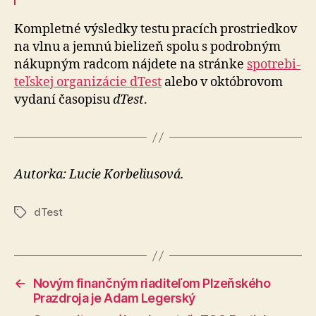
Kompletné výsledky testu pracích prostriedkov
na vlnu a jemnú bie­li­zeň spolu s pod­rob­ným
ná­kup­ným radcom náj­de­te na stránke
spo­tre­bi­
teľ­skej orga­ni­zácie dTest
alebo v ok­tóbro­vom
vydaní ča­so­pisu
dTest
.
Autorka: Lucie Korbeliusová.
dTest
Značky
←
Novým finančným riaditeľom Plzeňského
Prazdroja je Adam Legerský