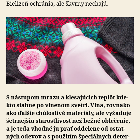
vlnu
Bielizeň ochránia, ale škvrny nechajú.
a
jemnú
bielizeň
S nástupom mrazu a klesajúcich teplôt kde-
kto siahne po vl­ne­nom svetri. Vlna, rov­na­ko
ako ďalšie chú­los­tivé ma­te­riály, ale vy­ža­duje
šetrnejšiu sta­rostli­vosť než bežné oble­čenie,
a je teda vhodné ju prať odde­lene od ostat­
ných odevov a s po­u­ži­tím špe­ciál­nych de­ter­