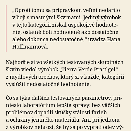
„Oproti tomu sa prípravkom veľmi nedarilo
v boji s mastnými škvrnami. Jediný výrobok
v tejto ka­te­górii získal uspo­ko­ji­vé hod­no­te­
nie, ostatné boli hod­no­tené ako dosta­točné
alebo do­kon­ca ne­dosta­toč­né,“ uvádza Hana
Hoffmannová.
Najhoršie si vo všetkých testovaných skupinách
škvŕn viedol výrobok „Tierra Verde Prací gel“
z myd­lo­vých orechov, ktorý si v kaž­dej kate­górii
vyslúžil ne­dosta­toč­né hod­no­te­nie.
Čo sa týka ďalších testovaných parametrov, pri­
nieslo la­bo­ra­tó­rium lepšie správy: bez väč­ších
problémov dopadli skúšky stá­losti farieb
a ochrany jem­ného ma­te­riálu. Ani pri jed­nom
z vý­rob­kov ne­hrozí, že by sa po vypratí odev vý­