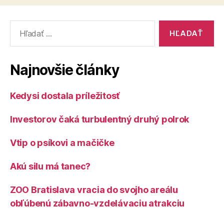
Vyhľadať:
Najnovšie články
Kedysi dostala príležitosť
Investorov čaká turbulentný druhý polrok
Vtip o psíkovi a mačičke
Akú silu má tanec?
ZOO Bratislava vracia do svojho areálu
obľúbenú zábavno-vzdelávaciu atrakciu