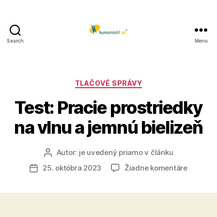
Search
Menu
Humanisti.sk
Kategórie
TLAČOVÉ SPRÁVY
Test: Pracie prostriedky
na vlnu a jemnú bielizeň
Autor:
je uvedený priamo v článku
Autor
článku
na
25. októbra 2023
Žiadne komentáre
Dátum
Test:
článku
Pracie
prostrie
na