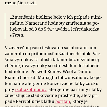
raz­nej­šie zrazil.
„Zmenšenie bielizne bolo v ich prípade mini­
mál­ne. Na­me­rané hod­noty zmŕštenia sa po­
hy­bo­vali od 3 do 5 %,“ uvádza šéf­re­dak­tor­ka
dTestu
.
V záverečnej časti testovania sa laboratórium
za­me­ralo na prí­tom­nosť ne­žia­du­cich látok. Väč­
šina vý­rob­kov sa obišla tak­mer bez ne­žia­du­cej
chémie, dva výrobky si odniesli len dosta­toč­né
hod­no­te­nie. Perwoll Renew Wool a Omino
Bianco Cuore di Mar­sig­lia totiž obsa­hu­jú ako po­
ten­ciál­ne aler­génne kon­zer­vač­né látky zo sku­
piny
izo­tia­zo­li­nó­nov,
aler­génne par­fumy i látky
zne­čis­ťu­júce slad­ko­vod­né pro­stre­die, ale v prí­
pa­de Perwollu tiež látku
boritan
, ktorý je