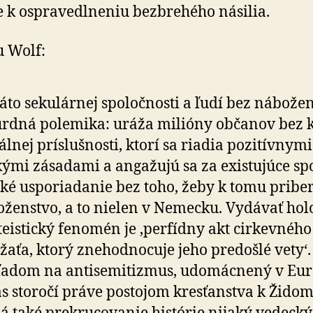
e k ospra­vedlneniu bez­bre­hého násilia.
 Wolf:
áto sekulárnej spoločnosti a ľudí bez ná­bo­žen­
rdná polemika: uráža milióny občanov bez k
nál­nej príslušnosti, ktorí sa riadia pozitívnymi
kými zásadami a anga­žujú sa za existujúce spo
ké uspo­ria­danie bez toho, žeby k tomu priber
ženstvo, a to nielen v Nemecku. Vydávať hol
teistický fe­no­mén je ‚perfídny akt cirkevného
žaťa, ktorý zne­hod­no­cuje jeho predošlé vety‘.
adom na anti­se­mi­tizmus, udo­mác­nený v Eu
s sto­ročí práve postojom kresťanstva k Židom