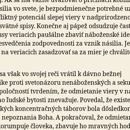
j. Ak sa má vážne uvažovať o prí­či­nách konfl
­silia vo svete, je bez­pod­mie­nečne potrebné 
liktný potenciál slepej viery v nad­pri­ro­dzen
svätné spisy. Konečne aj pápež odsudzuje čas
sy veriacich paušálne zbaviť náboženské ide
esved­čenia zodpo­ved­nosti za vznik násilia. J
 na ve­ria­cich zasadzovať sa za mier je chváli
sa však vo svojej reči vrátil k dávno bežnej
e proti sve­to­ná­zoru ne­ná­bo­žen­ských a se­ku
po­loč­ností tvrdením, že odmie­tanie viery v na
no ľudské bytosti znevažuje. Povedal, že exist
ých kon­cen­trač­ných táborov bola dôsledk
 nepoznania Boha. A pokra­čo­val, že odmieta
orumpuje človeka, zbavuje ho mravných ho