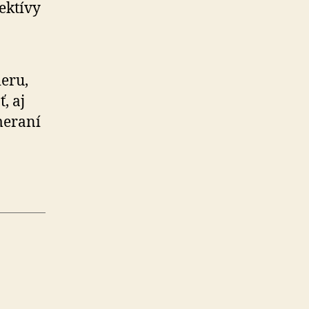
ektívy
ieru,
, aj
meraní