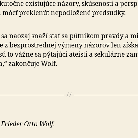
skutočne existujúce názory, skúsenosti a persp
 môcť preklenúť nepodložené predsudky.
 sa naozaj snaží stať sa pútnikom pravdy a m
 z bezprostrednej výmeny názorov len získať
sú to vážne sa pýtajúci ateisti a sekulárne za
a,“ zakončuje Wolf.
 Frieder Otto Wolf.