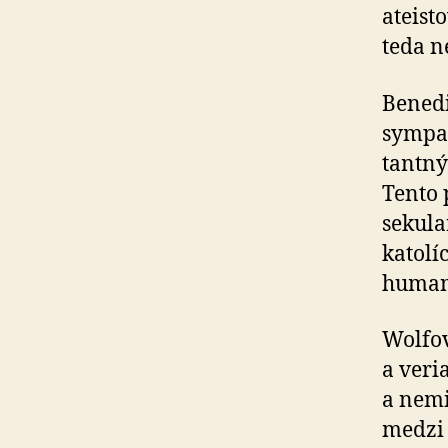
ateist
teda n
Benedi
sympat
tantný
Tento 
sekula
katolí
humani
Wolfov
a veri
a nemi
medzi 