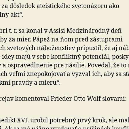
 za dôsledok ateistického sve­to­ná­zoru ako
dny akt“.
ri t. r. sa konal v Assisi Medzi­ná­rodný deň
by za mier. Pápež na ňom pred zástupcami
h sve­to­vých ná­bo­žen­stiev pripustil, že aj ná­
 idey majú v sebe konfliktný potenciál, posky
 a ospra­vedlnenie pre násilie. Povedal, že to
ch veľmi zne­po­ko­jo­vať a vyzval ich, aby sa st
kmi pravdy a mieru“.
rejav komentoval Frieder Otto Wolf slovami:
edikt XVI. urobil potrebný prvý krok, ale mal