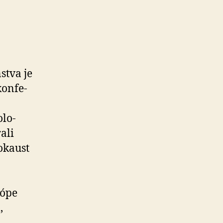
stva je
on­fe­
­lo­
ali
okaust
rópe
,