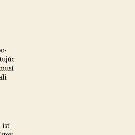
bo­
tujúc
 musí
ali
 ísť