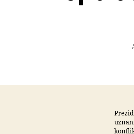
Prezid
uznani
konfli