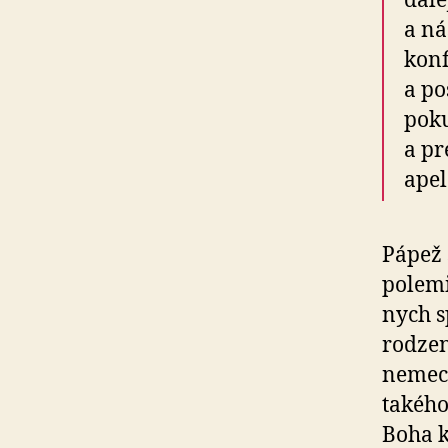
ďale
a ná
konf
a po
poku
a pr
apel
Pápež 
polemik
nych s
ro­dze
nemeck
takého
Boha k