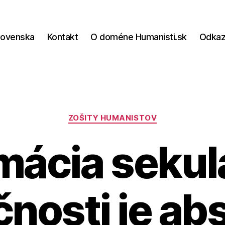
lovenska
Kontakt
O doméne Humanisti.sk
Odka
Kategórie
ZOŠITY HUMANISTOV
mácia sekul
čnosti je ab