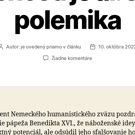
polemika
Autor:
je uvedený priamo v článku
10. októbra 202
Autor
Dátum
článku
článku
na
Žiadne komentáre
Difamácia
sekulárnej
spoločnosti
je
absurdná
polemika
ent Nemeckého humanistického zväzu pozdr
e pápeža Benedikta XVI., že náboženské ide
ktný potenciál, ale odsúdil jeho sfalšovanie ho