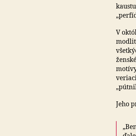
kaustu
„perfí
V októb
modlit
všetkýc
ženské
motívy
veriaci
„pútni
Jeho p
„Ben