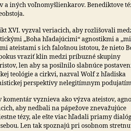
ov a iných voľno­myšlien­karov. Benediktove t
eobstoja.
kt XVI. vyzval veriacich, aby rozlišovali med
ickými „Boha hľadajúcimi“ agnostikmi a „mi­
mi ateistami s ich falošnou istotou, že nieto B
pokus vraziť klin medzi príbuzné skupiny
ristov, len aby sa posilnilo slabnúce postaven
ckej teológie a cirkvi, nazval Wolf z hľadiska
stickej perspektívy nelegitímnym podujatím
 komentár vyznieva ako výzva ateistov, agno
acich, aby nedbali na pápežove znevažujúce
estne tézy, ale ešte viac hľadali priamy dialó
sebou. Len tak spoznajú pri osobnom stretnu