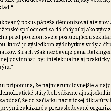
 také pre­kru­co­vanie histórie nijaký vedecký
lad.“
kovaný pokus pápeža démonizovať ateistov 
o­ženské spo­loč­nosti sa dá chápať aj ako výraz
chu pred po celom svete postupujúcou seku­la­r
ou, ktorá je výsledkom výdobytkov vedy a ší­r
atkov. Strach však nezbavuje pána Ratzinge
nej povinnosti byť inte­lek­tuálne aj prakticky
ným.“
u pripomína, že najmierumilovnejšie a najpo
demo­kratické štáty boli súčasne aj naj­se­ku­lár­
abúdať, že od začiatku nacistickej diktatúry 
prvými zakázané a pre­nasledo­vané orga­ni­z