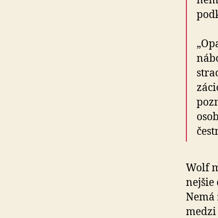
nemá
podk
„Opa
ná­b
stra
záci
pozn
osob
čest
Wolf m
nejšie 
Nemá z
medzi 