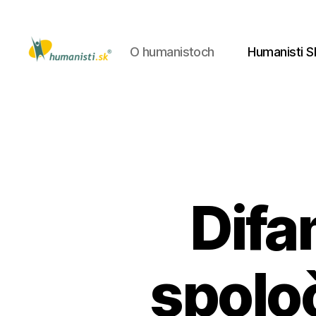
O humanistoch
Humanisti S
Humanisti.sk
Difa
spolo