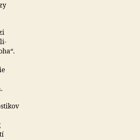
ézy
zi
li­
oha“.
ie
.
stikov
g
tí