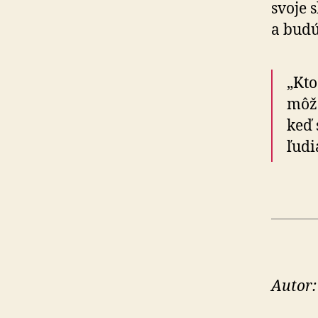
svoje 
a budú
„Kto
môže
keď 
ľudi
Autor: