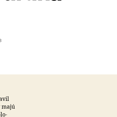
3
avil
y majú
lo­