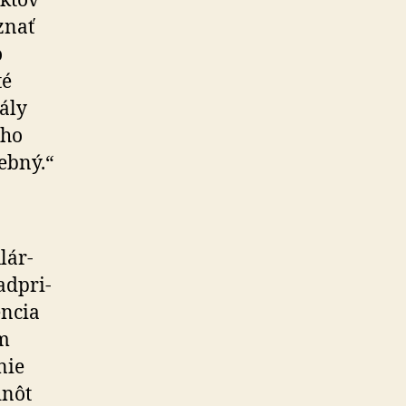
iktov
uznať
o
té
ály
eho
tebný.“
­lár­
d­pri­
encia
om
nie
dnôt