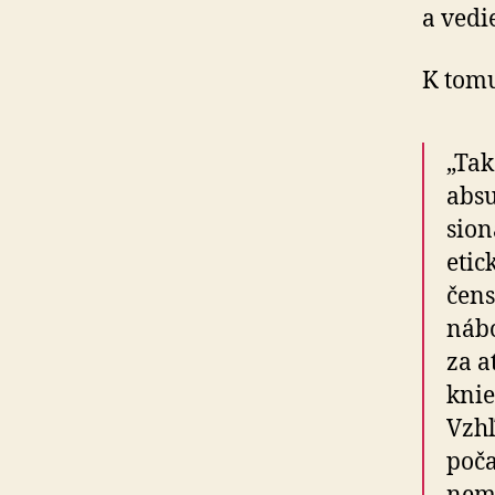
a vedi
K tomu
„Tak
absu
sio­
etic
čens
nábo
za a
knie
Vzhľ
poča