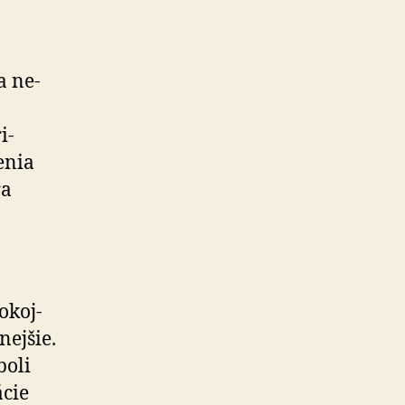
a ne­
i­
enia
ra
­koj­
nejšie.
boli
ácie