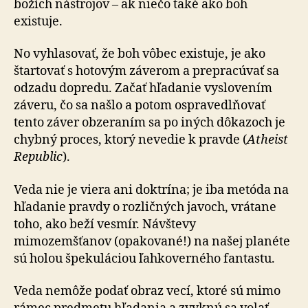
božích nástrojov – ak niečo také ako boh
existuje.
No vyhlasovať, že boh vôbec existuje, je ako
štartovať s hotovým záverom a prepracúvať sa
odzadu dopredu. Začať hľadanie vyslovením
záveru, čo sa našlo a potom ospravedlňovať
tento záver obzeraním sa po iných dôkazoch je
chybný proces, ktorý nevedie k pravde (
Atheist
Republic
).
Veda nie je viera ani doktrína; je iba metóda na
hľadanie pravdy o rozličných javoch, vrátane
toho, ako beží vesmír. Návštevy
mimozemšťanov (opakované!) na našej planéte
sú holou špekuláciou ľahkoverného fantastu.
Veda nemôže podať obraz vecí, ktoré sú mimo