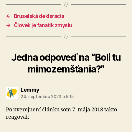
←
Bruselská deklarácia
→
Človek je fanatik zmyslu
Jedna odpoveď na “Boli tu
mimozemšťania?”
hovorí:
Lemmy
24. septembra 2023 o 5:15
Po uverejnení článku som 7. mája 2018 takto
reagoval: