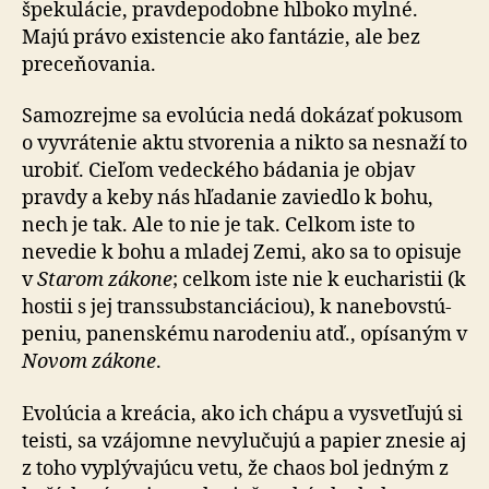
špekulácie, pravdepodobne hlboko mylné.
Majú právo existencie ako fantázie, ale bez
preceňovania.
Samozrejme sa evolúcia nedá dokázať pokusom
o vyvrátenie aktu stvorenia a nikto sa nesnaží to
urobiť. Cieľom vedeckého bádania je objav
pravdy a keby nás hľadanie zaviedlo k bohu,
nech je tak. Ale to nie je tak. Celkom iste to
nevedie k bohu a mladej Zemi, ako sa to opisuje
v
Starom zákone
; celkom iste nie k eucharistii (k
hostii s jej trans­sub­stan­ciá­ciou), k nane­bo­vstú­
peniu, panenskému narodeniu atď., opísaným v
Novom zákone
.
Evolúcia a kreácia, ako ich chápu a vysvetľujú si
teisti, sa vzájomne nevylučujú a papier znesie aj
z toho vyplývajúcu vetu, že chaos bol jedným z