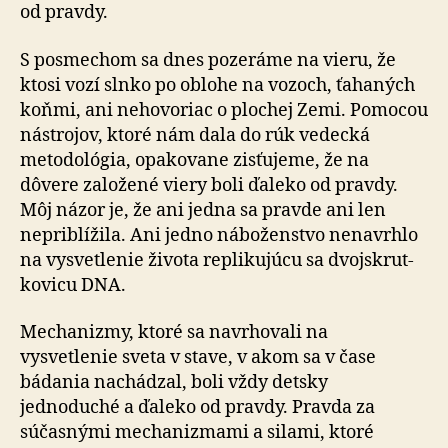
od pravdy.
S posmechom sa dnes pozeráme na vieru, že
ktosi vozí slnko po oblohe na vozoch, ťahaných
koňmi, ani nehovoriac o plochej Zemi. Pomocou
nástrojov, ktoré nám dala do rúk vedecká
metodológia, opakovane zisťujeme, že na
dôvere založené viery boli ďaleko od pravdy.
Môj názor je, že ani jedna sa pravde ani len
nepriblížila. Ani jedno náboženstvo nenavrhlo
na vysvetlenie života replikujúcu sa dvoj­skrut­
ko­vicu DNA.
Mechanizmy, ktoré sa navrhovali na
vysvetlenie sveta v stave, v akom sa v čase
bádania nachádzal, boli vždy detsky
jednoduché a ďaleko od pravdy. Pravda za
súčasnými mechanizmami a silami, ktoré