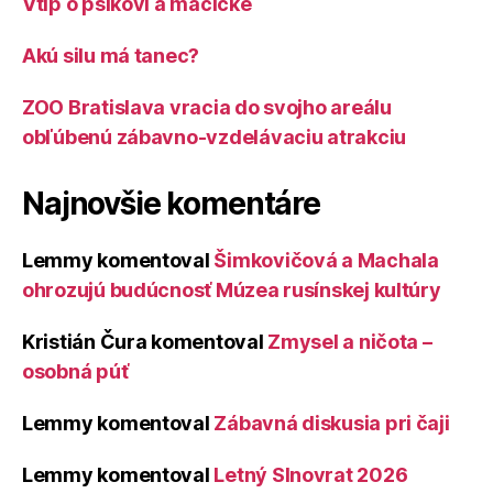
Vtip o psíkovi a mačičke
Akú silu má tanec?
ZOO Bratislava vracia do svojho areálu
obľúbenú zábavno-vzdelávaciu atrakciu
Najnovšie komentáre
Lemmy
komentoval
Šimkovičová a Machala
ohrozujú budúcnosť Múzea rusínskej kultúry
Kristián Čura
komentoval
Zmysel a ničota –
osobná púť
Lemmy
komentoval
Zábavná diskusia pri čaji
Lemmy
komentoval
Letný Slnovrat 2026