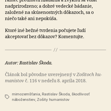
rámec predmetu hľadania a zvyknú sa volať
nadprirodzeno; a dobré vedecké bádanie,
založené na skúsenostných dôkazoch, sa o
niečo také ani nepokúša.
Ktoré iné bežné tvrdenia počujete ľudí
akceptovať bez dôkazov? Komentujte.
Autor: Rastislav Škoda.
Článok bol pô­vod­ne uve­rej­ne­ný v
Zo­ši­toch hu­
ma­nis­tov
č. 116 v nedeľu 8. apríla 2018.
mimozemšťania
,
Rastislav Škoda
,
škodlivosť
Značky
náboženstiev
,
Zošity humanistov