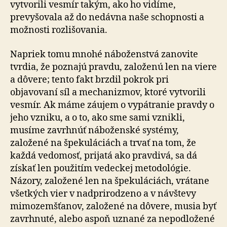
vytvorili vesmír takým, ako ho vidíme,
prevyšovala až do nedávna naše schopnosti a
možnosti rozlišovania.
Napriek tomu mnohé náboženstvá zanovite
tvrdia, že poznajú pravdu, založenú len na viere
a dôvere; tento fakt brzdil pokrok pri
objavovaní síl a mechanizmov, ktoré vytvorili
vesmír. Ak máme záujem o vypátranie pravdy o
jeho vzniku, a o to, ako sme sami vznikli,
musíme zavrhnúť náboženské systémy,
založené na špekuláciách a trvať na tom, že
každá vedomosť, prijatá ako pravdivá, sa dá
získať len použitím vedeckej metodológie.
Názory, založené len na špekuláciách, vrátane
všetkých vier v nadprirodzeno a v návštevy
mimo­zem­šťanov, založené na dôvere, musia byť
zavrhnuté, alebo aspoň uznané za nepodložené