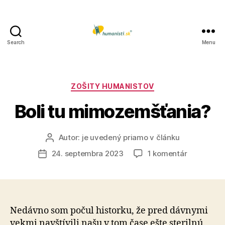
Search
Menu
Humanisti.sk
Kategórie
ZOŠITY HUMANISTOV
Boli tu mimozemšťania?
Autor:
je uvedený priamo v článku
Autor
článku
na
24. septembra 2023
1 komentár
Dátum
Boli
článku
tu
mimozemš
Nedávno som počul historku, že pred dávnymi
vekmi navštívili našu v tom čase ešte sterilnú