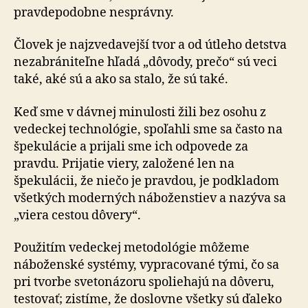
pravdepodobne nesprávny.
Človek je najzvedavejší tvor a od útleho detstva
nezabrá­ni­teľne hľadá „dôvody, prečo“ sú veci
také, aké sú a ako sa stalo, že sú také.
Keď sme v dávnej minulosti žili bez osohu z
vedeckej technológie, spoľahli sme sa často na
špekulácie a prijali sme ich odpovede za
pravdu. Prijatie viery, založené len na
špekulácii, že niečo je pravdou, je podkladom
všetkých moderných náboženstiev a nazýva sa
„viera cestou dôvery“.
Použitím vedeckej metodológie môžeme
náboženské systémy, vypracované tými, čo sa
pri tvorbe svetonázoru spoliehajú na dôveru,
testovať; zistíme, že doslovne všetky sú ďaleko