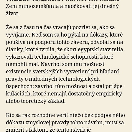
Zem mimozemšťania a naočkovali jej dnešný
život.
Že sa z času na čas vracajú pozrieť sa, ako sa
vyvíjame. Keď som sa ho pýtal na dôkazy, ktoré
používa na podporu tohto záveru, odvolal sa na
články, ktoré tvrdia, že skorí egyptskí stavitelia
vykazovali technologické schopnosti, ktoré
nemohli mať. Navrhol som mu možnosť
existencie svetskejších vysvetlení pri hľadaní
pravdy o náhodných tech­no­lo­gických
úspechoch; zavrhol túto možnosť a ostal pri špe­
ku­lá­ciách, ktoré nemajú dostatočný empirický
alebo teoretický základ.
Kto sa raz rozhodne veriť niečo bez podporného
dôkazu zmyslovej pravdy tohto návrhu, musí sa
zmieriť s faktom, že tento návrh je