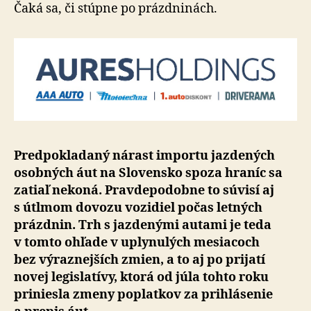
nerasti
Čaká sa, či stúpne po prázdninách.
Predpokladaný nárast importu jazdených
osobných áut na Slo­ven­sko spoza hraníc sa
zatiaľ nekoná. Prav­de­po­dobne to súvisí aj
s útlmom dovozu vozidiel počas letných
prázdnin. Trh s jaz­de­nými autami je teda
v tomto ohľade v uply­nu­lých mesiacoch
bez vý­raz­nej­ších zmien, a to aj po prijatí
novej legislatívy, ktorá od júla tohto roku
priniesla zmeny poplatkov za pri­hlá­senie