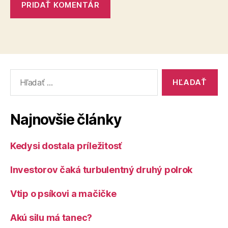
Vyhľadať:
Najnovšie články
Kedysi dostala príležitosť
Investorov čaká turbulentný druhý polrok
Vtip o psíkovi a mačičke
Akú silu má tanec?