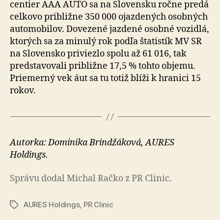
centier AAA AUTO sa na Slo­ven­sku ročne predá
cel­kovo pri­bližne 350 000 ojaz­de­ných osobných
auto­mo­bilov. Dovezené jazdené osobné vozidlá,
ktorých sa za mi­nulý rok podľa šta­tistík MV SR
na Slo­ven­sko priviezlo spolu až 61 016, tak
pred­sta­vo­vali pri­bližne 17,5 % tohto objemu.
Prie­merný vek áut sa tu totiž blíži k hra­nici 15
rokov.
Autorka: Dominika Brindžáková, AURES
Holdings.
Správu dodal Michal Račko z PR Clinic.
AURES Holdings
,
PR Clinic
Značky