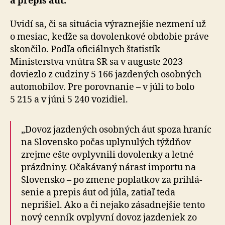
a prepis áut.
Uvidí sa, či sa situácia výraznejšie nezmení už
o mesiac, keďže sa do­vo­len­kové obdobie práve
skončilo. Podľa oficiálnych štatistík
Ministerstva vnútra SR sa v auguste 2023
doviezlo z cudziny 5 166 jazdených osobných
auto­mo­bilov. Pre po­rov­nanie – v júli to bolo
5 215 a v júni 5 240 vozidiel.
„Dovoz jazdených osobných áut spoza hraníc
na Slovensko počas uplynulých týždňov
zrejme ešte ovplyvnili dovolenky a letné
prázdniny. Očakávaný nárast importu na
Slovensko – po zmene poplatkov za pri­hlá­
senie a prepis áut od júla, zatiaľ teda
neprišiel. Ako a či nejako zásadnejšie tento
nový cenník ovplyvní dovoz jazdeniek zo