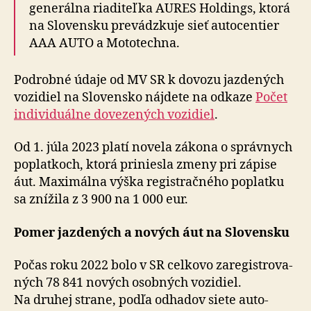
generálna riaditeľka AURES Holdings, ktorá
na Slovensku prevádzkuje sieť auto­centier
AAA AUTO a Moto­techna.
Podrobné údaje od MV SR k dovozu jazdených
vozidiel na Slovensko nájdete na odkaze
Počet
individuálne dovezených vozidiel
.
Od 1. júla 2023 platí novela zákona o správnych
poplatkoch, ktorá priniesla zmeny pri zápise
áut. Maxi­málna výška registrač­ného poplatku
sa znížila z 3 900 na 1 000 eur.
Pomer jazdených a nových áut na Slovensku
Počas roku 2022 bolo v SR celkovo zare­gistro­va­
ných 78 841 nových osobných vozidiel.
Na druhej strane, podľa odhadov siete auto­