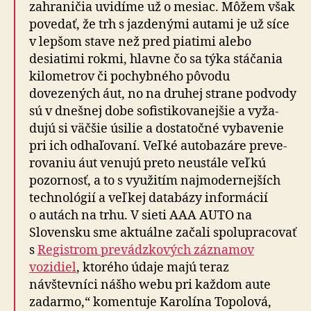
zahraničia uvidíme už o mesiac. Môžem však
povedať, že trh s jaz­de­nými autami je už síce
v lepšom stave než pred piatimi alebo
desiatimi rokmi, hlavne čo sa týka stáčania
kilo­metrov či pochybného pôvodu
dovezených áut, no na druhej strane podvody
sú v dnešnej dobe so­fisti­ko­va­nejšie a vy­ža­
dujú si väčšie úsilie a dostatočné vy­ba­venie
pri ich od­ha­ľo­vaní. Veľké auto­ba­záre pre­ve­
ro­vaniu áut venujú preto neustále veľkú
pozornosť, a to s vy­u­žitím naj­mo­der­nej­ších
tech­no­lógií a veľkej data­bázy infor­mácií
o autách na trhu. V sieti AAA AUTO na
Slovensku sme aktuálne začali spo­lu­pra­co­vať
s
Registrom prevádzkových záznamov
vozidiel
, ktorého údaje majú teraz
návštevníci nášho webu pri každom aute
zadarmo,“ komentuje Karolína Topolová,