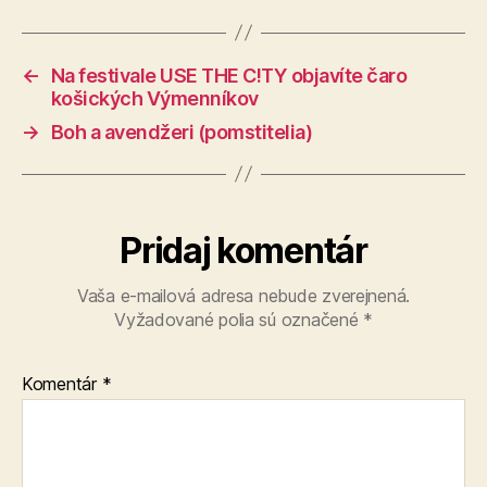
←
Na festivale USE THE C!TY objavíte čaro
košických Výmenníkov
→
Boh a avendžeri (pomstitelia)
Pridaj komentár
Vaša e-mailová adresa nebude zverejnená.
Vyžadované polia sú označené
*
Komentár
*