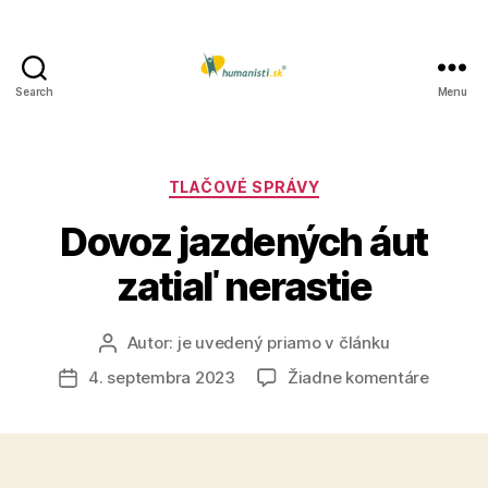
Search
Menu
Humanisti.sk
Kategórie
TLAČOVÉ SPRÁVY
Dovoz jazdených áut
zatiaľ nerastie
Autor:
je uvedený priamo v článku
Autor
článku
na
4. septembra 2023
Žiadne komentáre
Dátum
Dovoz
článku
jazden
áut
zatiaľ