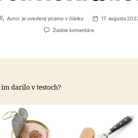
Autor:
je uvedený priamo v článku
17. augusta 202
Autor
Dátum
článku
článku
na
Žiadne komentáre
Pečeňové
paštéty
pod
drobnohľadom
 im darilo v testoch?