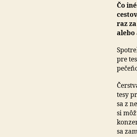
Čo iné
cesto­
raz za
alebo 
Spotre
pre tes
pečeň
Čerstv
tesy pr
sa z n
si môž
konzer
sa zam