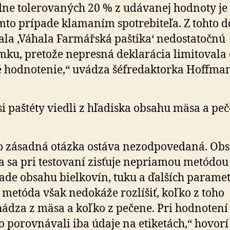
ne to­le­ro­va­ných 20 % z udá­vanej hodn­oty je
mto prípade klamaním spotre­biteľa. Z tohto 
ala ‚Váhala Farmářská paštika‘ ne­dosta­točnú
ku, pre­tože ne­presná dekla­rácia li­mi­to­vala 
 hod­no­tenie,“ uvádza šéf­re­dak­torka Hoffm
si paštéty viedli z hľadiska obsahu mäsa a pe
o zásadná otázka ostáva nezodpovedaná. Ob
 sa pri testovaní zisťuje nepriamou metódou
ade obsahu biel­kovín, tuku a ďalších pa­ra­met
 metóda však nedokáže rozlíšiť, koľko z toho
ádza z mäsa a koľko z pečene. Pri hodnotení
o porovnávali iba údaje na etiketách,“ hovorí