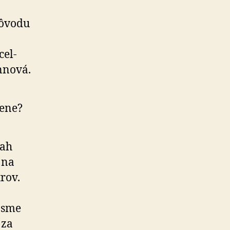
dôvodu
cel­
annová.
čene?
sah
 na
­rov.
 sme
 za