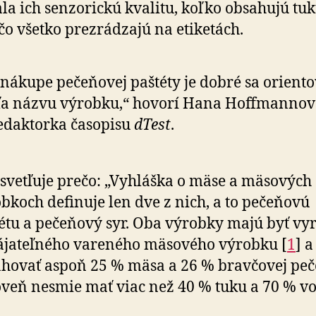
la ich sen­zo­rickú kvalitu, koľko obsa­hujú tu
a čo všetko prezrádzajú na etiketách.
 nákupe pečeňovej paštéty je dobré sa oriento
ľa názvu výrobku,“ hovorí Hana Hoffmannov
edaktorka časopisu
dTest
.
svetľuje prečo: „Vyhláška o mäse a mäsových
bkoch definuje len dve z nich, a to pečeňovú
étu a pečeňový syr. Oba výrobky majú byť vy
á­ja­teľ­ného va­re­ného mä­so­vého výrobku [
1
] 
hovať aspoň 25 % mäsa a 26 % bravčovej peč
veň nesmie mať viac než 40 % tuku a 70 % vo