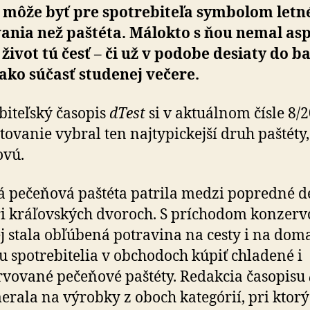
 môže byť pre spotrebiteľa sym­bo­lom let
vania než paštéta. Málo­kto s ňou nemal as
 život tú česť – či už v po­dobe desiaty do b
ako súčasť studenej večere.
biteľský časopis
dTest
si v aktu­ál­nom čísle 8/
to­vanie vybral ten naj­ty­pic­kejší druh paštéty
ovú.
á pečeňová paštéta patrila medzi popredné de­
i krá­ľov­ských dvoroch. S prí­cho­dom kon­zer­v
ej stala obľú­bená potravina na cesty i na dom
u spotre­bitelia v obchodoch kúpiť chladené i
vované pečeňové paštéty. Redakcia časopisu
erala na výrobky z oboch kate­górií, pri ktor