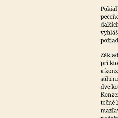
Pokiaľ
pečeňo
ďalšíc
vyhláš
požiad
Základ
pri kt
a konz
súhrnn
dve ko
Konze
točné 
mazľav