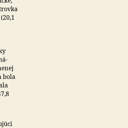
čke,
átrovka
(20,1
ky
má­
menej
m bola
ala
37,8
ujúci