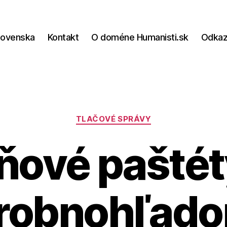
lovenska
Kontakt
O doméne Humanisti.sk
Odka
Kategórie
TLAČOVÉ SPRÁVY
ňové paštét
robnohľad