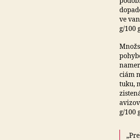
podobn
dopado
ve van
g/100 g
Množst
pohybo
nameran
ciám n
tuku, 
zisten
avizov
g/100 g
„Pre