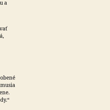
ku a
vať
á,
robené
a musia
ene.
dy.“