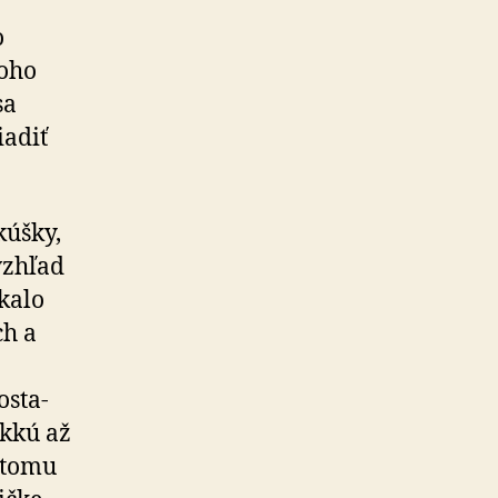
o
noho
sa
iadiť
kúšky,
vzhľad
kalo
ch a
osta­
äkkú až
i tomu