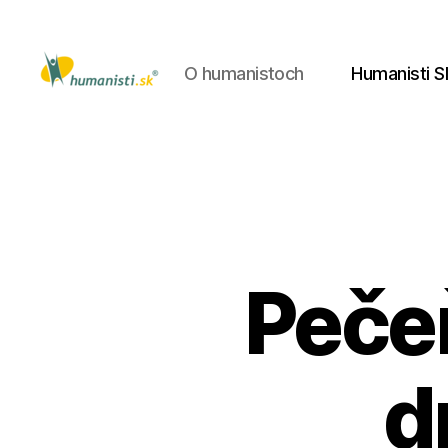
O humanistoch
Humanisti S
Humanisti.sk
Peče
d