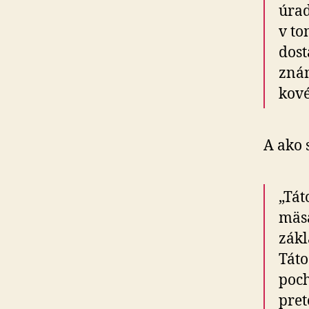
úrad
v to
dost
znám
kové
A ako 
„Tát
mäsa
zákl
Táto
poch
pret