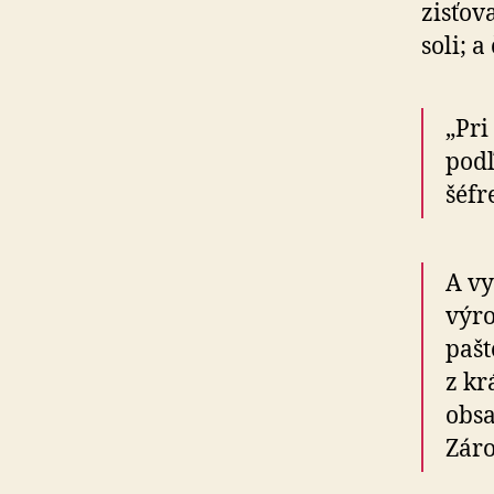
zisťova
soli; 
„Pri
pod
šéfr
A vy
výro
pašt
z kr
obsa
Záro