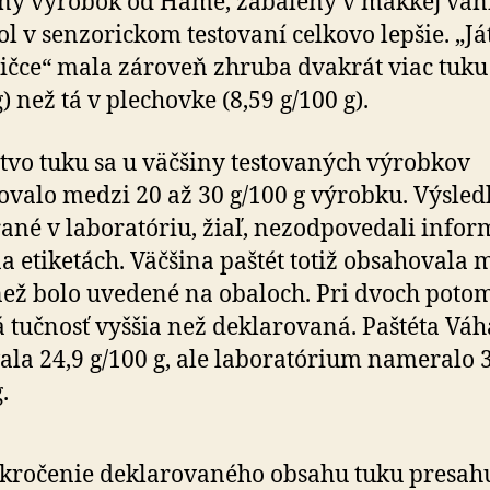
ý výrobok od Hamé, zabalený v mäkkej vani
l v sen­zo­rickom testovaní celkovo lepšie. „J
ičce“ mala zároveň zhruba dvakrát viac tuku 
) než tá v ple­chovke (8,59 g/100 g).
vo tuku sa u väčšiny testovaných výrobkov
valo medzi 20 až 30 g/100 g výrobku. Výsled
é v la­bo­ra­tóriu, žiaľ, ne­zod­po­ve­dali infor­
a etiketách. Väčšina paštét totiž obsa­ho­vala 
než bolo uvedené na obaloch. Pri dvoch poto
á tučnosť vyššia než dekla­ro­vaná. Paštéta Váh
ala 24,9 g/100 g, ale la­bo­ra­tórium nameralo 
.
kročenie deklarovaného obsahu tuku presah