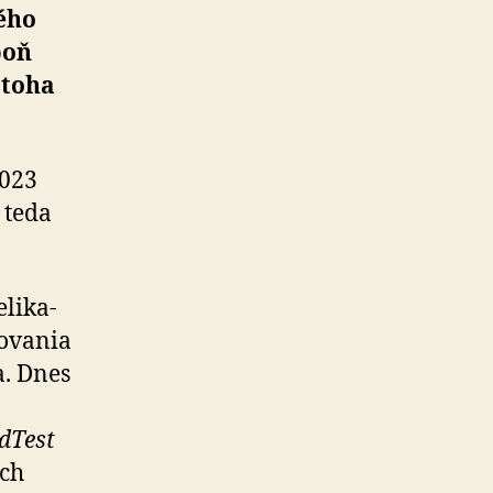
ného
poň
atoha
2023
, teda
li­ka­
o­vania
a. Dnes
dTest
ých