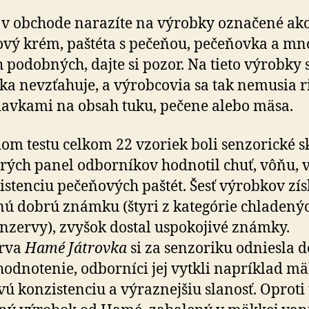
 v obchode narazíte na výrobky označené ak
vý krém, paštéta s pečeňou, pečeňovka a m
h podobných, dajte si pozor. Na tieto výrobky 
ka nevzťahuje, a výrobcovia sa tak nemusia r
avkami na obsah tuku, pečene alebo mäsa.
om testu celkom 22 vzoriek boli senzorické s
orých panel odborníkov hodnotil chuť, vôňu, 
istenciu pečeňových paštét. Šesť výrobkov zís
ú dobrú známku (štyri z kate­górie chladený
nzervy), zvyšok dostal uspo­ko­jivé známky.
rva
Hamé Játrovka
si za sen­zo­riku odniesla d
hod­no­tenie, odborníci jej vytkli napríklad m
ú kon­zis­tenciu a výraznejšiu slanosť. Oprot