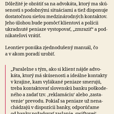
Dô­le­žité je obrátiť sa na ad­vo­káta, ktorý ma skú­
se­nosti s po­dob­nými si­tu­á­ciami a tiež dispo­nuje
dosta­točnou sieťou medzi­ná­rod­ných kon­tak­tov.
Jeho úlohou bude pomôcť klientovi a po­lícii
ukrad­nuté peniaze vysto­po­vať, „zmra­ziť“ a pod­
ni­ka­te­ľovi vrátiť.
Leontiev ponúka zjednodušený ma­nu­ál, čo
a v akom po­radí urobiť.
„Paralelne s tým, ako si klient nájde ad­vo­
káta, ktorý má skú­se­nosti a ide­álne kon­takty
v kra­jine, kam vy­lá­kané peniaze smerujú,
treba kon­tak­tovať slo­ven­skú banku poško­de­
ného a zadať tzv. ‚rekla­máciu‘ alebo ‚zasta­
venie‘ pre­vodu. Pokiaľ sa peniaze už ne­na­
chá­dzajú v dispo­zícii banky, od­po­rú­čame
od banky po­ža­do­vať zaslanie ‚swiftovej‘