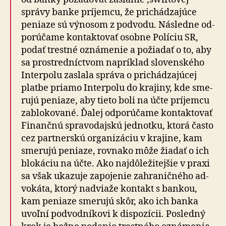
správy banke prí­jemcu, že pri­chá­dza­júce
peniaze sú vý­no­som z pod­vodu. Následne od­
po­rú­čame kon­tak­tovať osobne Políciu SR,
podať trestné ozná­menie a po­žia­dať o to, aby
sa prostred­níc­tvom napríklad slo­ven­ského
Inter­polu zaslala správa o pri­chá­dza­júcej
platbe priamo Inter­polu do kra­jiny, kde sme­
rujú peniaze, aby tieto boli na účte prí­jemcu
zablo­ko­vané. Ďalej od­po­rú­čame kon­tak­tovať
Fi­nan­čnú spra­vo­daj­skú jed­not­ku, ktorá často
cez partnerskú or­ga­ni­záciu v kra­jine, kam
sme­rujú peniaze, rov­nako môže žiadať o ich
blo­káciu na účte. Ako naj­dô­le­ži­tejšie v praxi
sa však uka­zuje za­po­jenie zahra­nič­ného ad­
vo­káta, ktorý nad­viaže kon­takt s bankou,
kam peniaze sme­rujú skôr, ako ich banka
uvoľní pod­vod­ní­kovi k dispo­zícii. Posledný