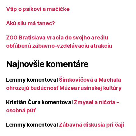
Vtip o psíkovi a mačičke
Akú silu má tanec?
ZOO Bratislava vracia do svojho areálu
obľúbenú zábavno-vzdelávaciu atrakciu
Najnovšie komentáre
Lemmy
komentoval
Šimkovičová a Machala
ohrozujú budúcnosť Múzea rusínskej kultúry
Kristián Čura
komentoval
Zmysel a ničota –
osobná púť
Lemmy
komentoval
Zábavná diskusia pri čaji