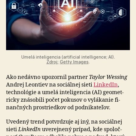
Umelá inteligencia (artificial intelligence; AI).
Zdroj:
Getty Images
.
Ako nedávno upozornil partner
Taylor Wessing
Andrej Leontiev na so­ciál­nej sieti
LinkedIn
,
tech­no­lógie a umelá in­te­li­gen­cia (AI) geo­met­
ricky zná­so­bili počet pokusov o vy­lá­kanie fi­
nan­čných prostriedkov od pod­ni­ka­teľov.
Uvedený trend potvrdzuje aj iný, na so­ciál­nej
sieti
LinkedIn
uve­rej­nený prí­pad, kde spo­loč­