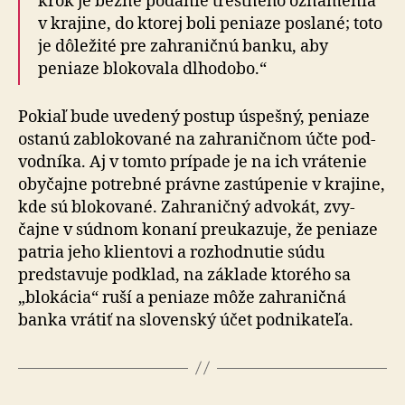
krok je bežne podanie trestného ozná­me­nia
v kra­jine, do ktorej boli peniaze poslané; toto
je dô­le­žité pre zahra­ničnú banku, aby
peniaze blo­ko­vala dlho­dobo.“
Pokiaľ bude uvedený postup úspešný, peniaze
ostanú za­blo­ko­vané na zahra­nič­nom účte pod­
vod­níka. Aj v tomto prí­pade je na ich vrá­tenie
oby­čajne potrebné právne zastú­penie v kra­jine,
kde sú blo­ko­vané. Zahra­nič­ný advo­kát, zvy­
čajne v súdnom konaní pre­u­ka­zuje, že peniaze
patria jeho klientovi a roz­hod­nutie súdu
predstavuje pod­klad, na základe kto­rého sa
„blo­ká­cia“ ruší a pe­niaze môže zahra­ničná
banka vrátiť na slo­ven­ský účet pod­ni­ka­teľa.