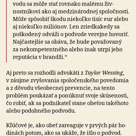
vodu sa môže stať rov­nako malému živ­
nostní­kovi ako aj medzi­ná­rod­nej spo­loč­nosti.
Môže spô­sobiť škodu nie­koľko tisíc eur alebo
aj nie­koľko miliónov. Len zried­ka­kedy sa
poško­dený odváži o pod­vode ve­rej­ne ho­vo­riť.
Naj­čas­tej­šie sa obáva, že bude po­va­žo­vaný
za ne­kom­pe­ten­tného alebo inak utrpí jeho
re­pu­tácia v brandži.“
Aj preto sa rozhodli advokáti z
Taylor Wessing
,
v záujme zvy­šo­vania spo­lo­čen­ského po­ve­do­mia
a z dô­vodu všeo­becnej pre­ven­cie, na tento
problém pou­ká­zať a po­núk­nuť svoje skú­se­nosti,
čo robiť, ak sa pod­ni­kateľ stane obeťou také­hoto
alebo po­dob­ného pod­vodu.
Kľúčové je, ako obeť zareaguje v prvých pár ho­
di­nách potom, ako sa ukáže, že išlo o pod­vod.