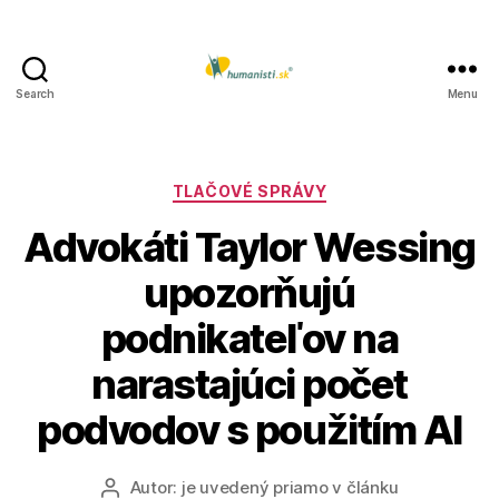
Search
Menu
Humanisti.sk
Kategórie
TLAČOVÉ SPRÁVY
Advokáti Taylor Wessing
upozorňujú
podnikateľov na
narastajúci počet
podvodov s použitím AI
Autor:
je uvedený priamo v článku
Autor