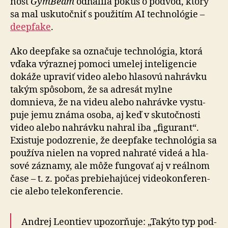
nosť
GymBeam
od­ha­lila pokus o pod­vod, ktorý
sa mal usku­toč­niť s po­u­ži­tím AI tech­no­lógie –
deepfake
.
Ako deepfake sa označuje tech­no­lógia, ktorá
vďaka vý­raz­nej po­moci umelej inte­li­gen­cie
dokáže upraviť video alebo hla­sovú nahrávku
takým spô­so­bom, že sa adresát mylne
domnieva, že na videu alebo nahrávke vystu­
puje jemu známa osoba, aj keď v sku­toč­nosti
video alebo nahrávku nahral iba „figurant“.
Existuje po­do­zre­nie, že deepfake tech­no­lógia sa
po­u­žíva nie­len na vopred nahraté videá a hla­
sové záznamy, ale môže fun­go­vať aj v re­ál­nom
čase – t. z. počas pre­bie­ha­júcej video­kon­fe­ren­
cie alebo tele­kon­fe­ren­cie.
Andrej Leontiev upozorňuje: „Takýto typ pod­