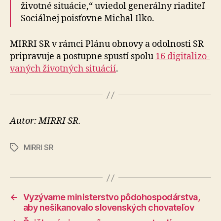
životné situácie,“ uviedol ge­ne­rálny ria­di­teľ
So­ciál­nej pois­ťov­ne Michal Ilko.
MIRRI SR v rámci Plánu obnovy a odol­nosti SR
pripravuje a postupne spustí spolu
16 di­gi­ta­li­zo­
va­ných ži­vot­ných si­tu­á­cií
.
Autor: MIRRI SR.
MIRRI SR
Značky
←
Vyzývame ministerstvo pôdohospodárstva,
aby nešikanovalo slovenských chovateľov