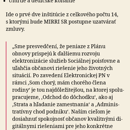
Úmrtie a dedičské konanie
Ide o prvé dve inštitúcie z cel­ko­vého počtu 14,
s ktorými bude MIRRI SR postupne uzatvárať
zmluvy.
„Sme presvedčení, že peniaze z Plánu
obnovy prispejú k ďalšiemu rozvoju
elektronizácie služieb Sociálnej poisťovne a
uľahčia občanovi riešenie jeho životných
situácií. Po zavedení Elektronickej PN v
rámci ‚Som chorý, mám chorého člena
rodiny‘ je tou naj­dô­le­ži­tej­šou, na ktorej spo­lu­
pra­cu­jeme, ‚Odchod do dôchodku‘, ako aj
‚Strata a hľa­danie zamestnania‘ a ‚Ad­mi­nis­
tra­tívny chod pod­niku‘. Naším cieľom je
dosiahnuť spo­koj­nosť občanov kvalitnými di­
gi­tál­nymi rie­še­niami pre jeho kon­krétne