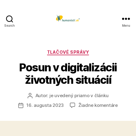
Search
Menu
Humanisti.sk
Kategórie
TLAČOVÉ SPRÁVY
Posun v digitalizácii
životných situácií
Autor:
je uvedený priamo v článku
Autor
článku
na
16. augusta 2023
Žiadne komentáre
Dátum
Posun
článku
v
digitaliz
životný