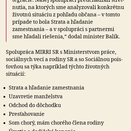
teg­rácie. Našej spo­lu­práci pred­chá­dzali stret­
nutia, na ktorých sme ana­ly­zo­vali kon­krétnu
ži­vot­nú si­tu­á­ciu z pohľadu občana – v tomto
prípade to bola Strata a hľadanie
zamestnania – a v spolupráci s partnermi
sme hľadali riešenia,“ dodal minister Balík.
Spolupráca MIRRI SR s Ministerstvom práce,
sociálnych vecí a ro­di­ny SR a so So­ciál­nou pois­
ťov­ňou sa týka napríklad týchto životných
situácií:
Strata a hľadanie zamest­na­nia
Uzavretie manželstva
Odchod do dôchodku
Presťahovanie
Som chorý, mám chorého člena rodiny