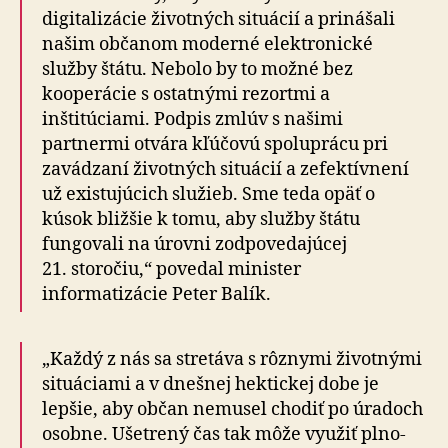
di­gi­ta­li­zácie životných situácií a prinášali
našim občanom moderné elek­tro­nické
služby štátu. Nebolo by to možné bez
kooperácie s ostat­nými rezortmi a
inštitúciami. Podpis zmlúv s našimi
partnermi otvára kľúčovú spoluprácu pri
zavádzaní životných situácií a zefektívnení
už existujúcich služieb. Sme teda opäť o
kúsok bližšie k tomu, aby služby štátu
fungovali na úrovni zodpovedajúcej
21. storočiu,“ povedal minister
informatizácie Peter Balík.
„Každý z nás sa stretáva s rôznymi životnými
situáciami a v dnešnej hektickej dobe je
lepšie, aby občan nemusel chodiť po úradoch
osobne. Ušetrený čas tak môže využiť plno­