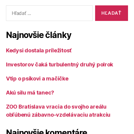
Vyhľadať:
Najnovšie články
Kedysi dostala príležitosť
Investorov čaká turbulentný druhý polrok
Vtip o psíkovi a mačičke
Akú silu má tanec?
ZOO Bratislava vracia do svojho areálu
obľúbenú zábavno-vzdelávaciu atrakciu
Najnovšie komentáre