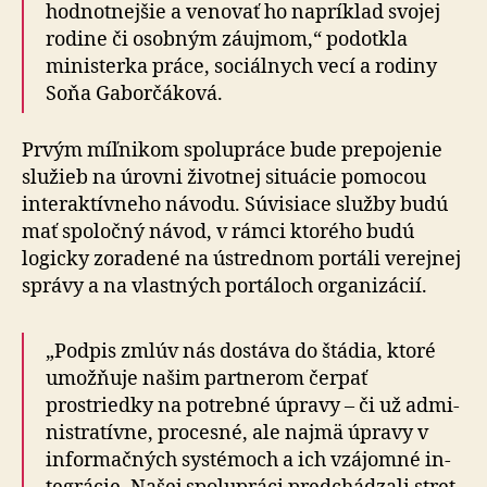
hod­not­nejšie a venovať ho napríklad svojej
rodine či osobným záujmom,“ podotkla
ministerka práce, sociálnych vecí a rodiny
Soňa Gaborčáková.
Prvým míľnikom spolupráce bude prepojenie
služieb na úrovni životnej situácie pomocou
interak­tív­neho návodu. Súvisiace služby budú
mať spo­ločný návod, v rámci ktorého budú
logicky zoradené na ústrednom portáli verejnej
správy a na vlastných portáloch organizácií.
„Podpis zmlúv nás dostáva do štádia, ktoré
umožňuje našim partnerom čerpať
prostriedky na potrebné úpravy – či už ad­mi­
nis­tra­tív­ne, procesné, ale najmä úpravy v
infor­mač­ných systé­moch a ich vzá­jom­né in­