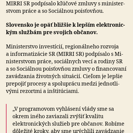
situácií
MIRRI SR podpísalo kľúčové zmluvy s mi­nis­ter­
stvom práce a so So­ciál­nou pois­ťov­ňou.
Slovensko je opäť bližšie k lepším elek­tro­nic­
kým službám pre svo­jich občanov.
Ministerstvo investícií, regio­nál­neho roz­voja
a in­for­ma­ti­zácie SR (MIRRI SR) pod­pí­salo s Mi­
nis­ter­stvom práce, so­ciál­nych vecí a ro­di­ny SR
a so So­ciál­nou pois­ťov­ňou zmluvy o fi­nan­co­vaní
za­vá­dza­nia ži­vot­ných si­tu­á­cií. Cie­ľom je lepšie
pre­po­jiť pro­cesy a spo­lu­prácu medzi jed­not­li­
vými re­zor­tmi a in­šti­tú­ciami.
„V programovom vyhlásení vlády sme sa
okrem iného zaviazali zvýšiť kvalitu
elektronických služieb pre občanov. Robíme
dôležité kroky, aby sme urýchlili zavádzanie