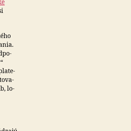
ké
si
kého
vania.
d­po­
.“
la­te­
to­va­
b, lo­