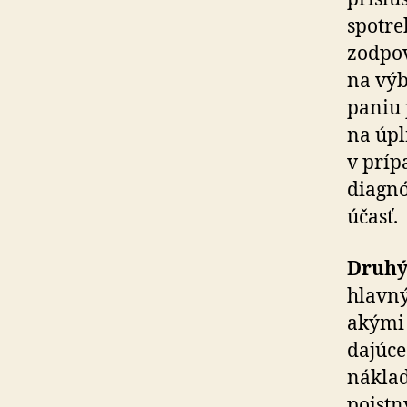
spotreb
zod­po­
na výbe
paniu 
na úpl
v prí­p
diagnó
účasť.
Druhý 
hlavný
akými 
da­júc
náklad
poistn