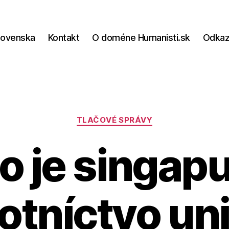
lovenska
Kontakt
O doméne Humanisti.sk
Odka
Kategórie
TLAČOVÉ SPRÁVY
o je singap
otníctvo un