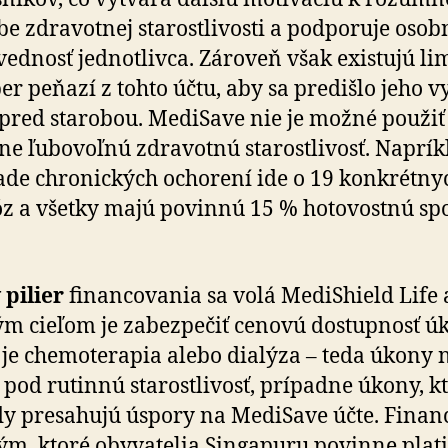
e zdra­vot­nej sta­rostli­vosti a pod­po­ruje oso
ved­nosť jed­not­livca. Zá­roveň však existujú li
r peňazí z tohto účtu, aby sa pre­dišlo jeho vy
pred sta­ro­bou. MediSave nie je možné použiť
ne ľubo­voľnú zdra­votnú sta­rostli­vosť. Naprí
ade chro­nic­kých ocho­rení ide o 19 kon­krét­ny
z a všetky majú povinnú 15 % ho­to­vostnú sp
pilier
financovania sa volá MediShield Life 
m cieľom je zabezpečiť cenovú dostupnosť ú
je che­mo­te­ra­pia alebo dia­lýza – teda úkony 
e pod rutinnú sta­rostli­vosť, prípadne úkony, k
y pre­sa­hujú úspory na MediSave účte. Fi­nan­
ým, ktoré oby­va­telia Singa­puru povinne plat