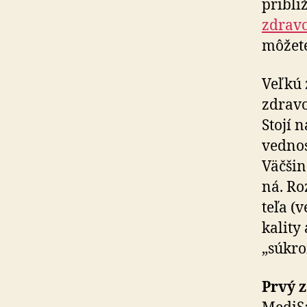
pribli­
zdra­v
môžete
Veľkú 
zdra­vo
Stojí 
ved­no
Väčšin
ná. Ro
teľa (v
ka­lity
„súkr
Prvý z