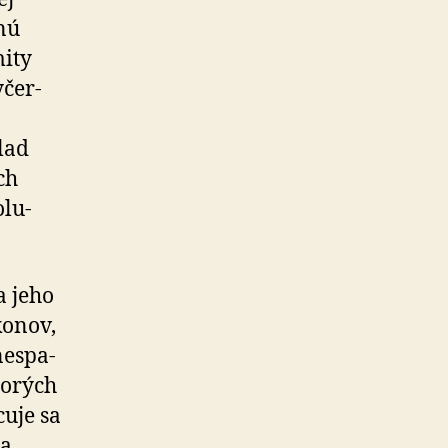
bnú
mity
­čer­
klad
ch
olu­
a jeho
konov,
nespa­
torých
cuje sa
ia