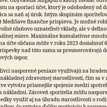
ve. Oby­va­telia Singa­puru každý mesiac odv
atu na spo­riaci účet, ktorý je oslo­bo­dený od 
áca sa naň aj úrok. Istým sku­pinám spo­ri­teľov
t MediSave finančne prispieva. Je možné robi
voľné (daňovo uzna­teľné) vklady, ale v de­fi­no
álnej miere. Maxi­málne ku­mu­la­tívne množ
na účte občana môže v roku 2023 dosiahnuť 
ríspevky nad túto sumu sa presme­ro­vá­vajú d
ových úspor.
livci nasporené peniaze využívajú na hra­de­n
ákladnej zdra­vot­nej sta­rostli­vosti, čím sa v
tve vytvára priamejšie spo­je­nie medzi spotre­
a nákladmi. Zá­roveň spo­ri­telia môžu naspor
iedky využiť aj na úhradu sta­rostli­vosti o ro
šníkov, čo vytvára ďalšiu mo­ti­váciu k rozumn