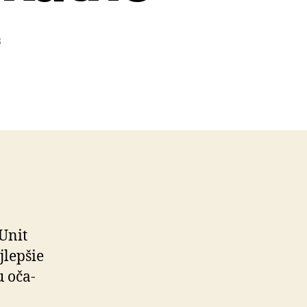
3
 Unit
­lepšie
u oča­