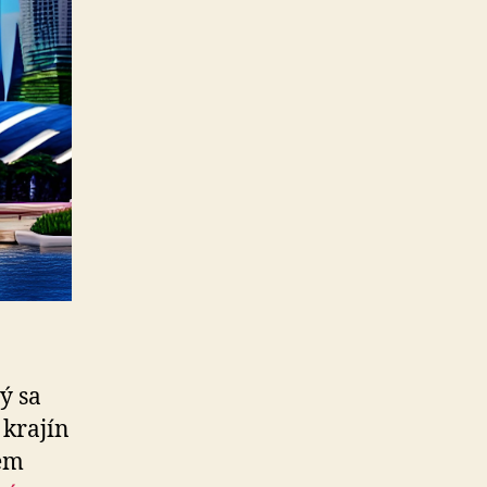
ý sa
 krajín
tém