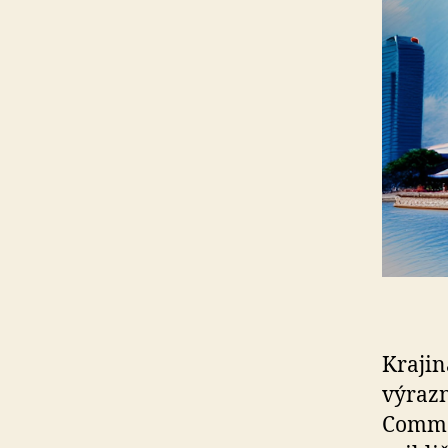
Krajin
výrazn
Common