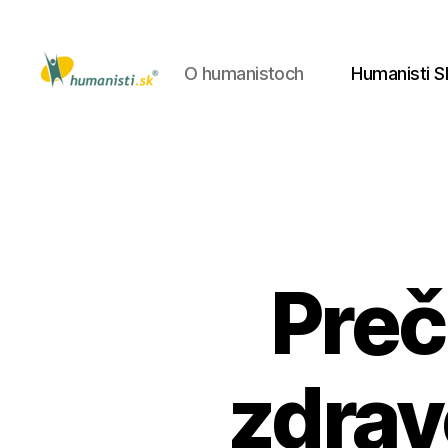
O humanistoch
Humanisti S
Humanisti.sk
Preč
zdrav