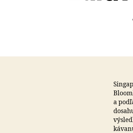
Singap
Bloomb
a podľ
do­sa­h
výsled
ká­van