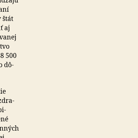
ádzajú
daní
 štát
ť aj
­vanej
stvo
68 500
o dô­
ie
 zdra­
bi­
ené
dinných
ej