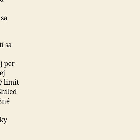
 sa
í sa
j per­
ej
ý limit
Shiled
žné
dky