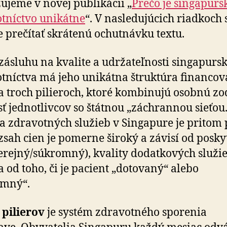
žu­jeme v novej publi­kácii „
Prečo je singa­purs
ot­níctvo unikátne
“. V nasle­du­júcich riadkoch 
 pre­čítať skrátenú ochut­návku textu.
zásluhu na kvalite a udržateľnosti singa­pur­s
t­níctva má jeho uni­kátna štruk­túra fi­nan­co­
na troch pilieroch, ktoré kom­bi­nujú osobnú zo
sť jed­not­livcov so štátnou „záchrannou sieťou
a zdra­vot­ných služieb v Singa­pure je pritom p
zsah cien je po­merne široký a závisí od posky­
erejný/súkromný), kva­lity do­dat­kových služie
 a od toho, či je pacient „do­to­vaný“ alebo
omný“.
 pilierov
je systém zdravotného sporenia