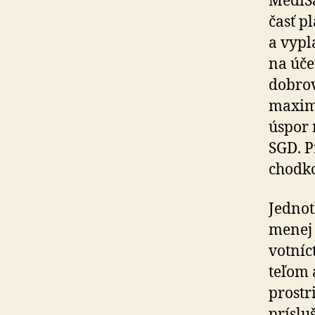
MediSa
časť pl
a vypl
na úče
dobro­
maxi­m
úspor 
SGD. P
chod­k
Jednot
menej n
vot­níc
teľom 
prostr
príslu