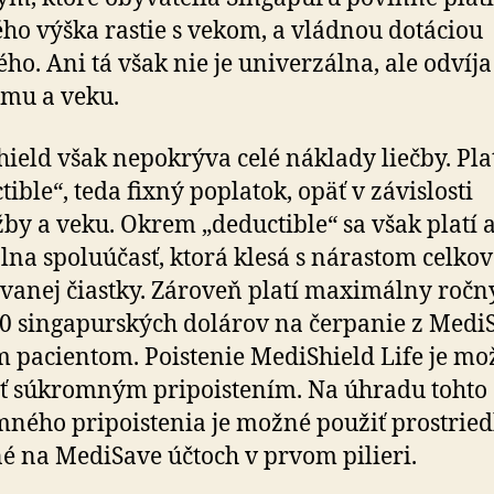
ého výška rastie s vekom, a vládnou dotáciou
ho. Ani tá však nie je uni­ver­zálna, ale odvíja
jmu a veku.
ield však nepokrýva celé náklady liečby. Plat
ible“, teda fixný poplatok, opäť v zá­vis­losti
žby a veku. Okrem „deductible“ sa však platí a
álna spolu­účasť, ktorá klesá s ná­rastom cel­ko­v
o­vanej čiastky. Zá­roveň platí maxi­málny ročn
0 singa­purských dolárov na čer­panie z Medi
 pacientom. Poistenie MediShield Life je mo
ť súkromným pri­po­is­tením. Na úhradu tohto
ného pri­po­is­tenia je možné použiť prostrie
né na MediSave účtoch v prvom pilieri.