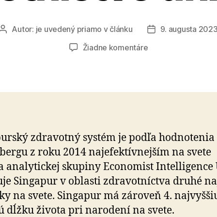
Autor:
je uvedený priamo v článku
9. augusta 202
Autor
Dátum
článku
článku
na
Žiadne komentáre
Prečo
je
singapurské
zdravotníctvo
unikátne
urský zdravotný systém je podľa hod­no­te­nia
ergu z roku 2014 naj­efek­tív­nejším na svete
a ana­ly­tickej sku­piny Economist Intelligence
uje Singapur v oblasti zdra­vot­níctva druhé naj
ky na svete. Singapur má zá­ro­veň 4. naj­vyšši
ú dĺžku života pri na­ro­dení na svete.