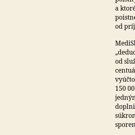
a ktor
poistné
od prí
MediSh
„deduct
od slu
cen­tu­
vyúč­t
150 00
jedným
doplni
súkrom
spo­re