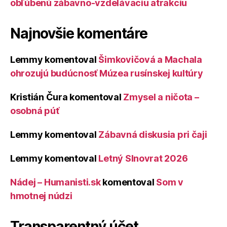
obľúbenú zábavno-vzdelávaciu atrakciu
Najnovšie komentáre
Lemmy
komentoval
Šimkovičová a Machala
ohrozujú budúcnosť Múzea rusínskej kultúry
Kristián Čura
komentoval
Zmysel a ničota –
osobná púť
Lemmy
komentoval
Zábavná diskusia pri čaji
Lemmy
komentoval
Letný Slnovrat 2026
Nádej – Humanisti.sk
komentoval
Som v
hmotnej núdzi
Transparentný účet