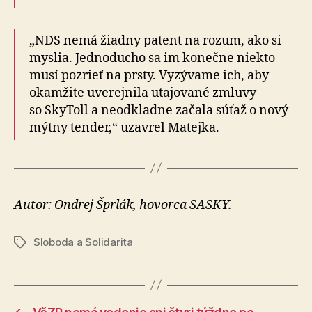
„NDS nemá žiadny patent na rozum, ako si
myslia. Jedno­ducho sa im konečne niekto
musí pozrieť na prsty. Vy­zý­vame ich, aby
okam­žite uve­rej­nila uta­jo­vané zmluvy
so SkyToll a ne­od­klad­ne začala súťaž o nový
mýtny tender,“ uzavrel Matejka.
Autor: Ondrej Šprlák, hovorca SASKY.
Sloboda a Solidarita
Značky