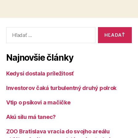
Vyhľadať:
Najnovšie články
Kedysi dostala príležitosť
Investorov čaká turbulentný druhý polrok
Vtip o psíkovi a mačičke
Akú silu má tanec?
ZOO Bratislava vracia do svojho areálu