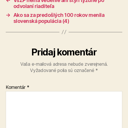
←
VšZP nemá vedenie ani štyri týždne po
odvolaní riaditeľa
→
Ako sa za predošlých 100 rokov menila
slovenská populácia (4)
Pridaj komentár
Vaša e-mailová adresa nebude zverejnená.
Vyžadované polia sú označené
*
Komentár
*