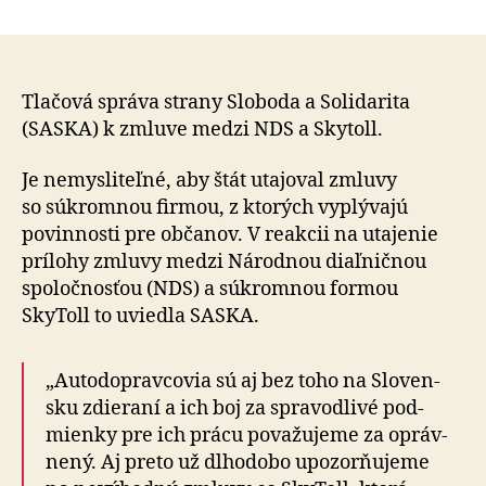
Vyzýva
článku
NDS,
aby
okamžite
uverejnil
Tlačová správa strany Sloboda a So­li­da­rita
utajovan
(SASKA) k zmluve medzi NDS a Skytoll.
zmluvy
so
Je nemysliteľné, aby štát utajoval zmluvy
SkyToll
so súkromnou firmou, z kto­rých vyplý­vajú
povin­nosti pre obča­nov. V reakcii na uta­je­nie
prílohy zmluvy medzi Ná­rod­nou diaľ­nič­nou
spo­loč­nosťou (NDS) a súkromnou formou
SkyToll to uviedla SASKA.
„Autodopravcovia sú aj bez toho na Slo­ven­
sku zdie­raní a ich boj za spra­vod­livé pod­
mienky pre ich prácu po­va­žu­jeme za opráv­
nený. Aj preto už dlho­dobo upo­zor­ňu­jeme