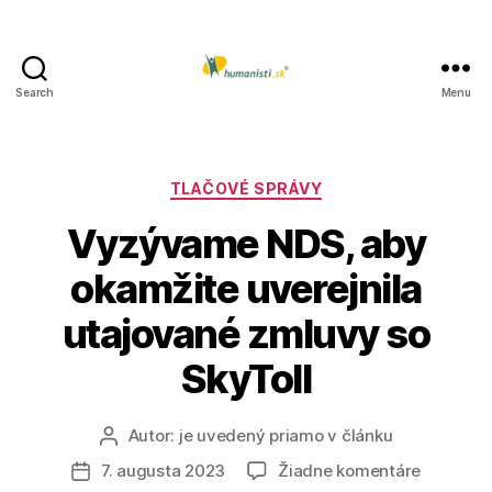
Search
Menu
Humanisti.sk
Kategórie
TLAČOVÉ SPRÁVY
Vyzývame NDS, aby
okamžite uverejnila
utajované zmluvy so
SkyToll
Autor:
je uvedený priamo v článku
Autor
článku
na
7. augusta 2023
Žiadne komentáre
Dátum