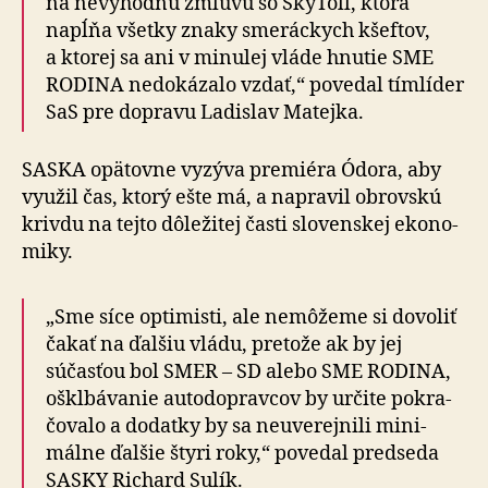
na ne­vý­hodnú zmluvu so SkyToll, ktorá
napĺňa všetky znaky smeráckych kšeftov,
a ktorej sa ani v mi­nu­lej vláde hnutie SME
RODINA ne­do­ká­zalo vzdať,“ povedal tím­líder
SaS pre dopravu Ladislav Matejka.
SASKA opätovne vyzýva premiéra Ódora, aby
využil čas, ktorý ešte má, a napra­vil obrovskú
krivdu na tejto dô­le­žitej časti slo­ven­skej eko­no­
miky.
„Sme síce optimisti, ale nemôžeme si dovoliť
čakať na ďalšiu vládu, pre­tože ak by jej
súčasťou bol SMER – SD alebo SME RODINA,
ošklbávanie auto­doprav­cov by určite po­kra­
čo­valo a do­datky by sa neu­ve­rej­nili mini­
málne ďalšie štyri roky,“ povedal pred­seda
SASKY Richard Sulík.