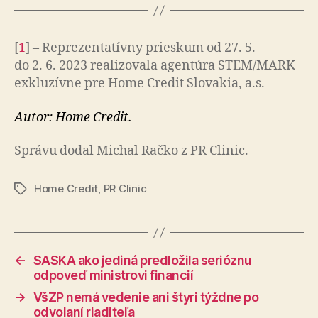
[
1
] – Reprezentatívny prieskum od 27. 5.
do 2. 6. 2023 rea­li­zo­vala agen­túra STEM/MARK
exklu­zívne pre Home Credit Slovakia, a.s.
Autor: Home Credit.
Správu dodal Michal Račko z PR Clinic.
Home Credit
,
PR Clinic
Značky
←
SASKA ako jediná predložila serióznu
odpoveď ministrovi financií
→
VšZP nemá vedenie ani štyri týždne po
odvolaní riaditeľa