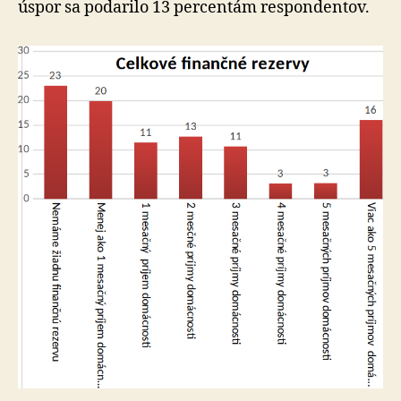
úspor sa po­da­rilo 13 per­cen­tám respon­dentov.