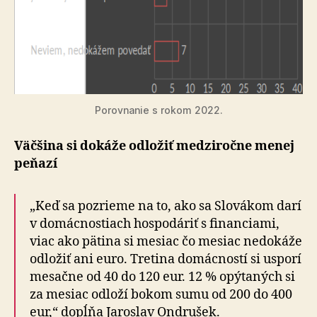
Porovnanie s rokom 2022.
Väčšina si dokáže odložiť medzi­ročne menej
peňazí
„Keď sa pozrieme na to, ako sa Slovákom darí
v do­mác­nos­tiach hospo­dáriť s fi­nan­ciami,
viac ako pätina si mesiac čo mesiac ne­do­káže
od­lo­žiť ani euro. Tre­tina do­mác­ností si usporí
mesačne od 40 do 120 eur. 12 % opý­ta­ných si
za mesiac odloží bokom sumu od 200 do 400
eur,“ dopĺňa Jaroslav Ondrušek.