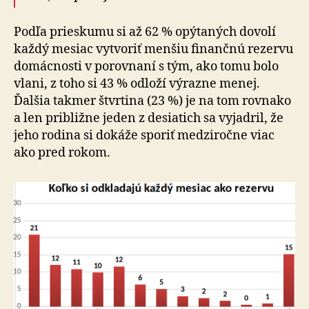
Podľa prieskumu si až 62 % opýtaných dovolí
každý mesiac vytvoriť menšiu fi­nan­čnú rezervu
do­mác­nosti v po­rov­naní s tým, ako tomu bolo
vlani, z toho si 43 % odloží výrazne menej.
Ďalšia tak­mer štvrtina (23 %) je na tom rov­nako
a len približne jeden z de­sia­tich sa vyjadril, že
jeho rodina si dokáže sporiť medzi­ročne viac
ako pred rokom.