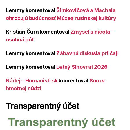
Lemmy
komentoval
Šimkovičová a Machala
ohrozujú budúcnosť Múzea rusínskej kultúry
Kristián Čura
komentoval
Zmysel a ničota –
osobná púť
Lemmy
komentoval
Zábavná diskusia pri čaji
Lemmy
komentoval
Letný Slnovrat 2026
Nádej – Humanisti.sk
komentoval
Som v
hmotnej núdzi
Transparentný účet