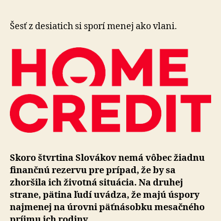
Slovákov
nemá
žiadnu
Šesť z desiatich si sporí menej ako vlani.
finančnú
rezervu
Skoro štvrtina Slovákov nemá vôbec žiadnu
fi­nan­čnú rezervu pre prí­pad, že by sa
zhoršila ich životná situácia. Na dru­hej
strane, pätina ľudí uvádza, že majú úspory
naj­menej na úrovni päť­ná­sobku mesačného
príjmu ich rodiny.