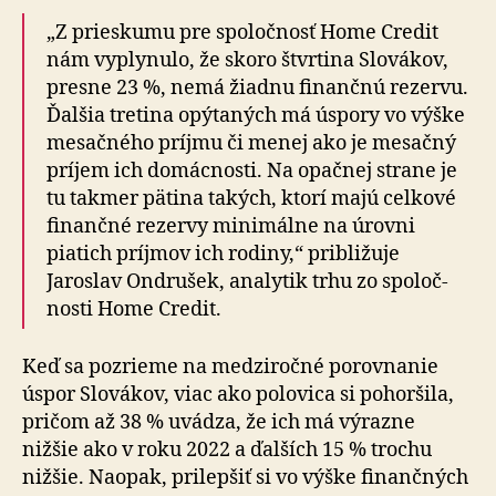
„Z prieskumu pre spoločnosť Home Credit
nám vyply­nulo, že skoro štvrtina Slo­vá­kov,
presne 23 %, nemá žiadnu fi­nan­čnú rezervu.
Ďalšia tretina opý­ta­ných má úspory vo výške
mesačného príjmu či menej ako je mesačný
príjem ich domácnosti. Na opačnej strane je
tu tak­mer pätina takých, ktorí majú cel­kové
fi­nan­čné rezervy mini­málne na úrovni
piatich príjmov ich rodiny,“ pribli­žuje
Jaroslav Ondrušek, ana­ly­tik trhu zo spo­loč­
nosti Home Credit.
Keď sa pozrieme na medziročné porovnanie
úspor Slovákov, viac ako po­lo­vica si po­hor­šila,
pri­čom až 38 % uvádza, že ich má výrazne
nižšie ako v roku 2022 a ďalších 15 % trochu
nižšie. Naopak, pri­lep­šiť si vo výške fi­nan­čných