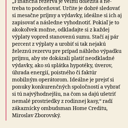
„Finančná rezerva je veľmi dôležitá a ne­
treba to pod­ce­ňo­vať. Určite je dobré sle­do­vať
si mesačne príjmy a výdavky, ideálne si ich aj
za­pi­so­vať a následne vy­hod­notiť. Pokiaľ je to
ako­koľ­vek možne, odkla­dajte si z každej
výplaty vopred sta­no­venú sumu. Stačí aj pár
percent z výplaty a urobiť si tak nejakú
železnú rezervu pre prípad náhleho výpadku
príjmu, aby ste do­ká­zali platiť neodkladné
výdavky, ako sú splátka hy­po­téky, úverov,
úhrada energií, poistného či faktúr
mobilným ope­rá­torom. Ideálne je prejsť si
ponuky kon­ku­ren­čných spo­loč­ností a vybrať
si tú naj­vý­hod­nejšiu, na čom sa dajú ušetriť
ne­malé prostriedky z rodinnej kasy,“ radí
zákaznícky ombudsman Home Creditu,
Miroslav Zborovský.