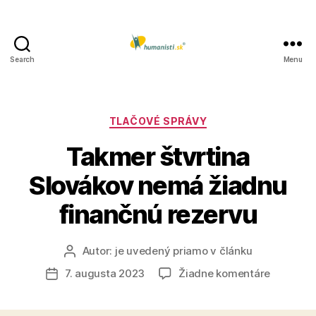
Search
Menu
Humanisti.sk
Kategórie
TLAČOVÉ SPRÁVY
Takmer štvrtina
Slovákov nemá žiadnu
finančnú rezervu
Autor:
je uvedený priamo v článku
Autor
článku
na
7. augusta 2023
Žiadne komentáre
Dátum
Takmer
článku
štvrtina