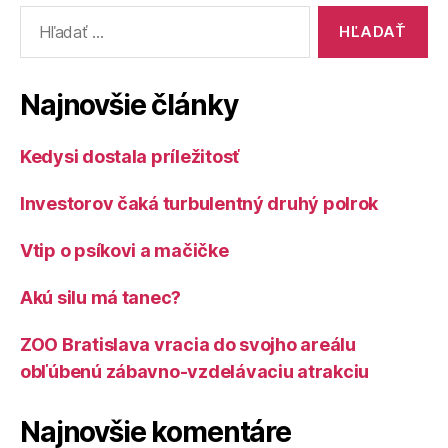
Vyhľadať:
Najnovšie články
Kedysi dostala príležitosť
Investorov čaká turbulentný druhý polrok
Vtip o psíkovi a mačičke
Akú silu má tanec?
ZOO Bratislava vracia do svojho areálu
obľúbenú zábavno-vzdelávaciu atrakciu
Najnovšie komentáre