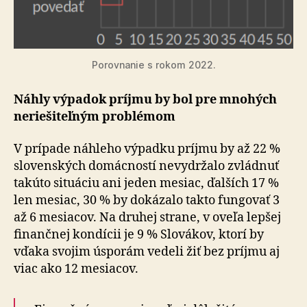
Porovnanie s rokom 2022.
Náhly výpadok príjmu by bol pre mno­hých
ne­rie­ši­teľ­ným prob­lémom
V prípade náhleho výpadku príjmu by až 22 %
slo­ven­ských do­mác­ností nevydržalo zvládnuť
takúto situ­á­ciu ani jeden mesiac, ďalších 17 %
len mesiac, 30 % by do­ká­zalo takto fun­go­vať 3
až 6 mesiacov. Na druhej strane, v oveľa lepšej
fi­nan­čnej kon­dícii je 9 % Slo­vá­kov, ktorí by
vďaka svojim úsporám vedeli žiť bez príjmu aj
viac ako 12 mesiacov.