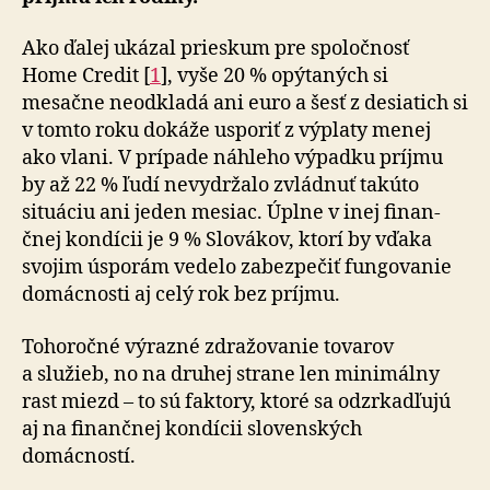
Ako ďalej ukázal prieskum pre spoločnosť
Home Credit [
1
], vyše 20 % opý­ta­ných si
mesačne neodkladá ani euro a šesť z de­sia­tich si
v tomto roku dokáže usporiť z výplaty menej
ako vlani. V prí­pade náhleho výpadku príjmu
by až 22 % ľudí nevydržalo zvládnuť takúto
situáciu ani jeden mesiac. Úplne v inej fi­nan­
čnej kon­dícii je 9 % Slovákov, ktorí by vďaka
svojim úsporám vedelo za­bez­pe­čiť fun­go­vanie
domácnosti aj celý rok bez príjmu.
Tohoročné výrazné zdražovanie tovarov
a služieb, no na druhej strane len minimálny
rast miezd – to sú faktory, ktoré sa odzr­kad­ľujú
aj na fi­nan­čnej kon­dícii slo­ven­ských
domácností.