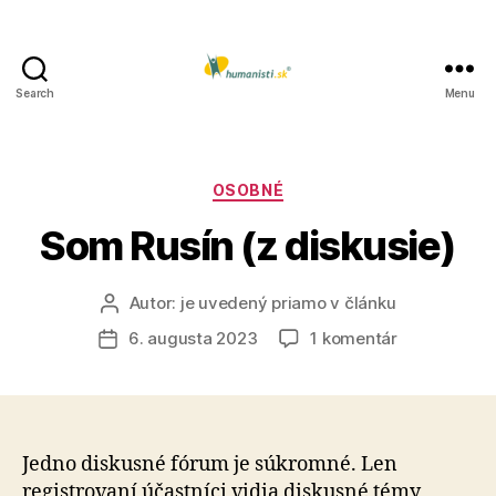
Search
Menu
Humanisti.sk
Kategórie
OSOBNÉ
Som Rusín (z diskusie)
Autor:
je uvedený priamo v článku
Autor
článku
na
6. augusta 2023
1 komentár
Dátum
Som
článku
Rusín
(z
diskusie)
Jedno diskusné fórum je súkromné. Len
registrovaní účastníci vidia diskusné témy