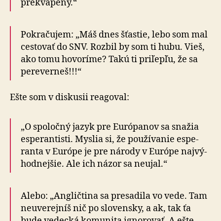
prekva­pený.“
Pokračujem: „Máš dnes šťastie, lebo som mal
cestovať do SNV. Rozbil by som ti hubu. Vieš,
ako tomu ho­vo­ríme? Takú ti pri­ľepľu, že sa
pere­verneš!!!“
Ešte som v diskusii reagoval:
„O spoločný jazyk pre Euró­panov sa snažia
espe­ran­tisti. Myslia si, že pou­ží­vanie espe­
ranta v Európe je pre národy v Európe naj­vý­
hod­nejšie. Ale ich názor sa neujal.“
Alebo: „Angličtina sa presadila vo vede. Tam
neu­ve­rej­níš nič po slo­ven­sky, a ak, tak ťa
bude vedecká ko­mu­nita ig­no­ro­vať. A ešte