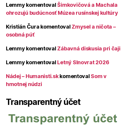
Lemmy
komentoval
Šimkovičová a Machala
ohrozujú budúcnosť Múzea rusínskej kultúry
Kristián Čura
komentoval
Zmysel a ničota –
osobná púť
Lemmy
komentoval
Zábavná diskusia pri čaji
Lemmy
komentoval
Letný Slnovrat 2026
Nádej – Humanisti.sk
komentoval
Som v
hmotnej núdzi
Transparentný účet