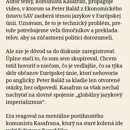
Autor témy, komunista Kasafran, propaguje
video, v ktorom sa Peter Baláž z Eko­no­mic­kého
ústavu SAV zao­berá témou ja­zy­kov v Eu­róp­skej
únii. Uzná­vam, že to je tech­nický prob­lém, pre­
tože po­tre­bu­jeme veľa tlmoč­níkov a pre­kla­da­
teľov, aby sa zúčastnení politici do­ro­zu­meli.
Ale nie je dôvod sa do diskusie zaregistrovať.
Úplne stačí to, čo som sem sko­pí­ro­val. Chcem
totiž ho­vo­riť o nie­čom, čo je ved­ľajšie, čo sa týka
skôr občanov Európskej únie, ktorí ne­ho­voria
po anglicky. Peter Baláž sa kladie len otvo­rené
otázky, bez od­po­vedí. Kasafran sa však nechal
na­chy­tať na slovné spo­je­nie „glo­bálny ja­zy­kový
im­pe­ria­lizmus“.
Era reagoval na mentálne postihnutého
komunistu Kasafrana, ktorý na staré kolená ide