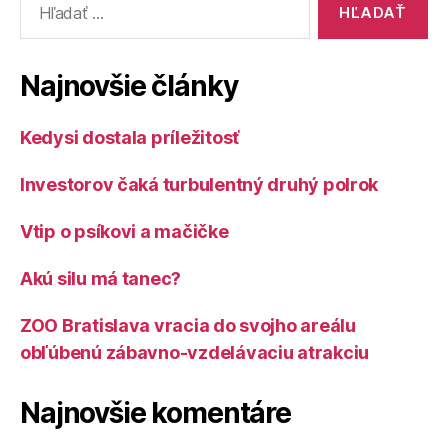
Najnovšie články
Kedysi dostala príležitosť
Investorov čaká turbulentný druhý polrok
Vtip o psíkovi a mačičke
Akú silu má tanec?
ZOO Bratislava vracia do svojho areálu
obľúbenú zábavno-vzdelávaciu atrakciu
Najnovšie komentáre