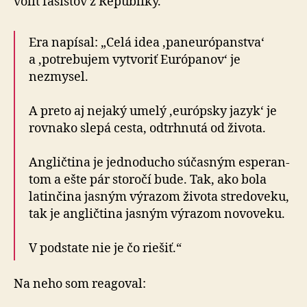
voliť fašistov z Republiky.
Era napísal: „Celá idea ‚paneurópanstva‘
a ‚potrebujem vytvoriť Európanov‘ je
nezmysel.
A preto aj nejaký umelý ‚európsky jazyk‘ je
rovnako slepá cesta, odtrh­nutá od ži­vota.
Angličtina je jedno­ducho súčasným espe­ran­
tom a ešte pár sto­ročí bude. Tak, ako bola
latinčina jasným výrazom života stredo­veku,
tak je angličtina jasným výrazom novo­veku.
V podstate nie je čo riešiť.“
Na neho som reagoval: