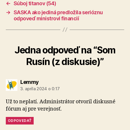
←
Súboj titanov (54)
→
SASKA ako jediná predložila serióznu
odpoveď ministrovi financií
Jedna odpoveď na “Som
Rusín (z diskusie)”
hovorí:
Lemmy
3. apríla 2024 o 0:17
Už to neplatí. Administrátor otvoril diskusné
fórum aj pre verejnosť.
ODPOVEDAŤ