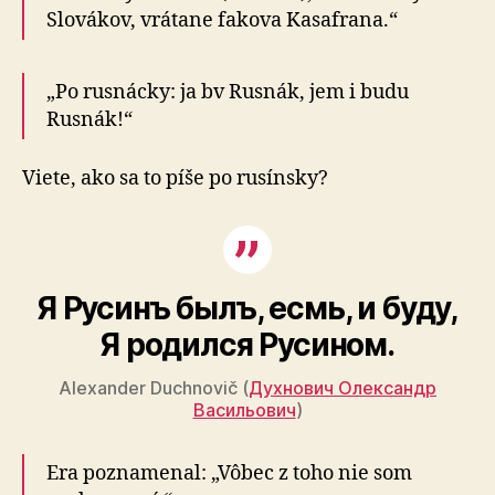
Slovákov, vrá­tane fakova Kasafrana.“
„Po rusnácky: ja bv Rusnák, jem i budu
Rusnák!“
Viete, ako sa to píše po rusínsky?
Я Русинъ былъ, есмь, и буду,
Я родился Русином.
Alexander Duchnovič (
Духнович Олександр
Васильович
)
Era poznamenal: „Vôbec z toho nie som