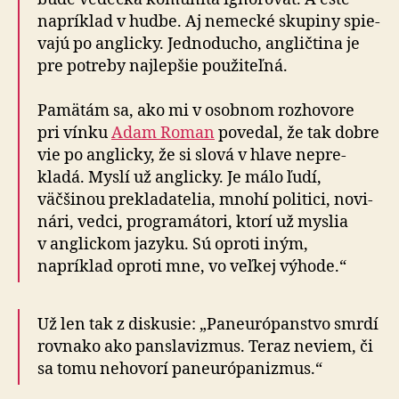
napríklad v hudbe. Aj nemecké skupiny spie­
vajú po anglicky. Jedno­ducho, angličtina je
pre potreby naj­lepšie pou­ži­teľná.
Pamätám sa, ako mi v osobnom roz­ho­vore
pri vínku
Adam Roman
po­ve­dal, že tak dobre
vie po anglicky, že si slová v hlave ne­pre­
kladá. Myslí už anglicky. Je málo ľudí,
väčšinou prekla­da­telia, mnohí politici, no­vi­
nári, vedci, progra­má­tori, ktorí už myslia
v anglickom jazyku. Sú oproti iným,
napríklad oproti mne, vo veľ­kej vý­hode.“
Už len tak z diskusie: „Paneurópanstvo smrdí
rovnako ako pan­sla­vizmus. Teraz neviem, či
sa tomu ne­ho­vorí paneuró­pa­nizmus.“