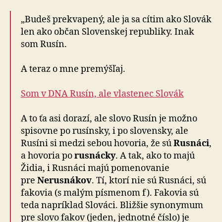
„Budeš prekvapený, ale ja sa cítim ako Slovák
len ako občan Slo­ven­skej re­pub­liky. Inak
som Rusín.
A teraz o mne premýšľaj.
Som v DNA Rusín, ale vlastenec Slovák
A to ťa asi dorazí, ale slovo Rusín je možno
spi­sovne po ru­sínsky, i po slo­ven­sky, ale
Rusíni si medzi sebou hovoria, že sú
Rusnáci
,
a ho­vo­ria po
rusnácky
. A tak, ako to majú
Židia, i Rusnáci majú po­me­no­vanie
pre
Nerusnákov
. Tí, ktorí nie sú Rusnáci, sú
fakovia (s malým písmenom f). Fakovia sú
teda napríklad Slováci. Bližšie sy­no­ny­mum
pre slovo fakov (jeden, jednotné číslo) je