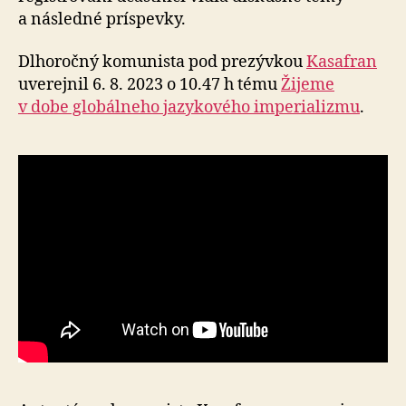
a následné príspevky.
Dlhoročný komunista pod prezývkou
Kasafran
uverejnil 6. 8. 2023 o 10.47 h tému
Žijeme
v dobe glo­bál­neho ja­zy­ko­vého im­pe­ria­lizmu
.