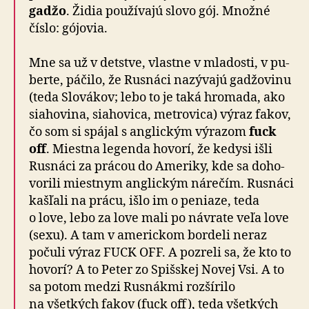
gadžo
. Židia pou­ží­vajú slovo gój. Množné
číslo: gójovia.
Mne sa už v detstve, vlastne v mla­dosti, v pu­
berte, páčilo, že Rusnáci na­zý­vajú gadžo­vinu
(teda Slo­vákov; lebo to je taká hro­mada, ako
sia­ho­vina, sia­ho­vica, metro­vica) výraz fakov,
čo som si spájal s anglickým výrazom
fuck
off
. Miestna legenda hovorí, že kedysi išli
Rusnáci za prácou do Ame­riky, kde sa do­ho­
vo­rili miestnym anglickým nárečím. Rusnáci
kašľali na prácu, išlo im o pe­niaze, teda
o love, lebo za love mali po návrate veľa love
(sexu). A tam v ame­rickom bordeli neraz
počuli výraz FUCK OFF. A pozreli sa, že kto to
hovorí? A to Peter zo Spišskej Novej Vsi. A to
sa potom medzi Rusnákmi roz­ší­rilo
na všetkých fakov (fuck off), teda všetkých