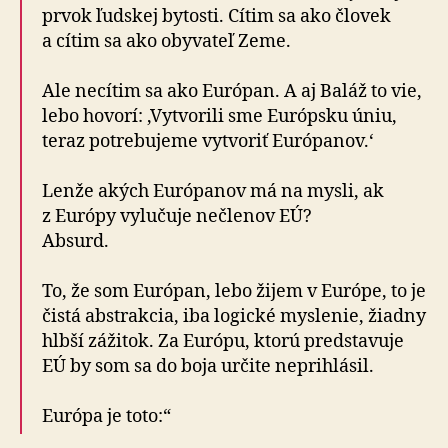
prvok ľudskej bytosti. Cítim sa ako človek
a cítim sa ako oby­va­teľ Zeme.
Ale necítim sa ako Európan. A aj Baláž to vie,
lebo hovorí: ‚Vytvo­rili sme Európsku úniu,
teraz po­tre­bu­jeme vytvoriť Euró­panov.‘
Lenže akých Euró­panov má na mysli, ak
z Európy vy­lu­čuje ne­čle­nov EÚ?
Absurd.
To, že som Euró­pan, lebo žijem v Európe, to je
čistá abstrakcia, iba logické myslenie, žiadny
hlbší zážitok. Za Európu, ktorú predsta­vuje
EÚ by som sa do boja určite ne­pri­hlásil.
Európa je toto:“