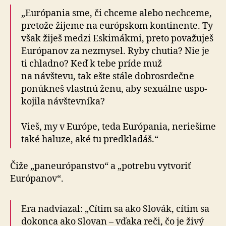
„Európania sme, či chceme alebo nechceme,
pre­tože žijeme na európskom kon­ti­nente. Ty
však žiješ medzi Eski­mákmi, preto po­va­žuješ
Euró­panov za nezmysel. Ryby chutia? Nie je
ti chladno? Keď k tebe príde muž
na návštevu, tak ešte stále dobro­srdečne
ponúkneš vlastnú ženu, aby sexuálne uspo­
ko­jila návštevníka?
Vieš, my v Európe, teda Euró­pania, neriešime
také haluze, aké tu pred­kla­dáš.“
Čiže „paneurópanstvo“ a „potrebu vytvoriť
Európanov“.
Era nadviazal: „Cítim sa ako Slovák, cítim sa
do­konca ako Slovan – vďaka reči, čo je živý