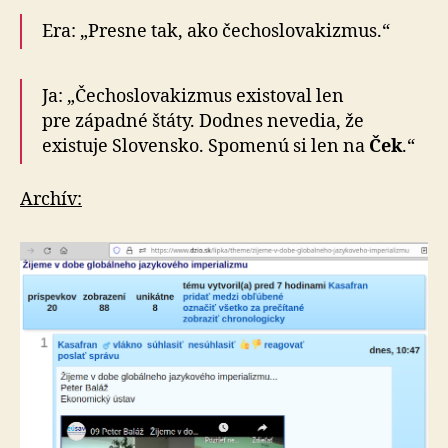
Era: „Presne tak, ako čecho­slo­va­kizmus.“
Ja: „Čechoslovakizmus existoval len
pre západné štáty. Dod­nes ne­ve­dia, že
existuje Slo­ven­sko. Spo­me­nú si len na
Ček
.“
Archív: