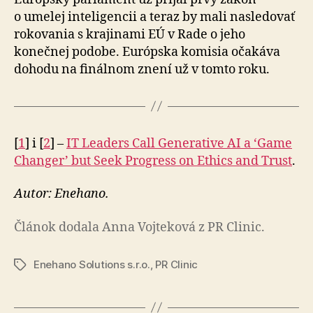
o umelej inteligencii a teraz by mali nasledovať
rokovania s krajinami EÚ v Rade o jeho
konečnej podobe. Európska komisia očakáva
dohodu na fi­nál­nom znení už v tomto roku.
[
1
] i [
2
] –
IT Leaders Call Generative AI a ‘Game
Changer’ but Seek Progress on Ethics and Trust
.
Autor: Enehano.
Článok dodala Anna Vojteková z PR Clinic.
Enehano Solutions s.r.o.
,
PR Clinic
Značky