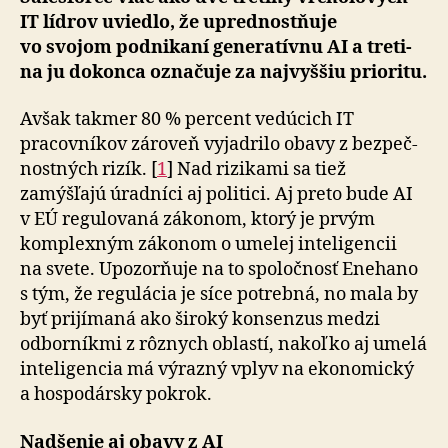
IT lídrov uviedlo, že uprednostňuje
vo svojom pod­ni­ka­ní ge­ne­ra­tívnu AI a tre­ti­
na ju dokonca označuje za naj­vyššiu prioritu.
Avšak takmer 80 % percent vedúcich IT
pracovníkov zároveň vyjadrilo obavy z bez­peč­
nostných rizík. [
1
] Nad ri­zi­kami sa tiež
zamýšľajú úradníci aj po­li­tici. Aj preto bude AI
v EÚ regulovaná zákonom, ktorý je prvým
komplexným zákonom o umelej in­te­li­gen­cii
na svete. Upozorňuje na to spoločnosť Enehano
s tým, že regulácia je síce potrebná, no mala by
byť prijímaná ako široký konsenzus medzi
odborníkmi z rôznych oblastí, nakoľko aj umelá
inteligencia má výrazný vplyv na eko­no­mický
a ho­spo­dársky pokrok.
Nadšenie aj obavy z AI