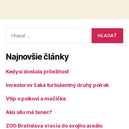
Vyhľadať:
Najnovšie články
Kedysi dostala príležitosť
Investorov čaká turbulentný druhý polrok
Vtip o psíkovi a mačičke
Akú silu má tanec?
ZOO Bratislava vracia do svojho areálu