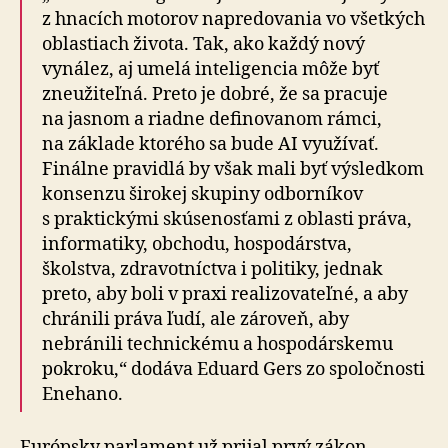
z hnacích motorov napredovania vo všetkých
oblastiach života. Tak, ako každý nový
vynález, aj umelá inteligencia môže byť
zneužiteľná. Preto je dobré, že sa pracuje
na jasnom a riadne definovanom rámci,
na základe ktorého sa bude AI využívať.
Finálne pravidlá by však mali byť výsledkom
konsenzu širokej skupiny odborníkov
s praktickými skúsenosťami z oblasti práva,
informatiky, obchodu, hospodárstva,
školstva, zdravotníctva i politiky, jednak
preto, aby boli v praxi realizovateľné, a aby
chránili práva ľudí, ale zároveň, aby
nebránili technickému a hospo­dár­skemu
pokroku,“ dodáva Eduard Gers zo spoločnosti
Enehano.
Európsky parlament už prijal prvý zákon