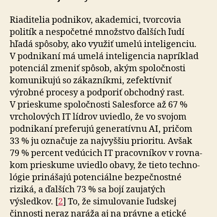
Riaditelia podnikov, akademici, tvorcovia
politík a nespočetné množstvo ďalších ľudí
hľadá spôsoby, ako využiť umelú inteligenciu.
V podnikaní má umelá inteligencia napríklad
potenciál zmeniť spôsob, akým spoločnosti
komunikujú so zákazníkmi, zefektívniť
výrobné procesy a pod­po­riť obchodný rast.
V prieskume spoločnosti Salesforce až 67 %
vrcholových IT lídrov uviedlo, že vo svojom
podnikaní preferujú generatívnu AI, pričom
33 % ju označuje za naj­vyššiu prioritu. Avšak
79 % percent vedúcich IT pracovníkov v rov­na­
kom prieskume uviedlo obavy, že tieto tech­no­
lógie prinášajú potenciálne bez­peč­nostné
riziká, a ďalších 73 % sa bojí zaujatých
výsledkov. [
2
] To, že si­mu­lo­va­nie ľudskej
činnosti neraz naráža aj na právne a etické