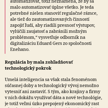
auto­ma­ti­zovať, totiž ne­zna­me­ná, že by sa
malo auto­ma­ti­zovať úplne všetko. Je teda
potrebné nielen stanoviť regulačné rámce,
ale tiež do zauto­ma­ti­zo­vaných činností
zapojiť ľudí, aby riadili presnosť výstupov,
vylúčili zaujatosť a zabránili možným
problémom,“ vysvetľuje odborník na
digitalizáciu Eduard Gers zo spoločnosti
Enehano.
Regulácia by mala zohľadňovať
technologický pokrok
Umelá inteligencia sa však stala fenoménom
súčasnej doby a tech­no­lo­gický vývoj nemožno
vytesniť ani zastaviť. S tým, ako krajiny a firmy
v nich dokážu využívať dáta a nové technológie,
je totiž veľmi úzko prepojený ekonomický rast