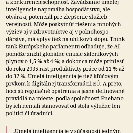
a kon­ku­ren­cie­schop­nosť. Zavádzanie umelej
inteligencie napomáha hospo­dárstvu, ale
otvára aj potenciál pre zlepšenie služieb
verejnosti. Môže poskytnúť riešenia mnohých
výziev aj v zdra­vot­níctve aj v poľno­hospo­
dárstve, má vplyv tiež na uhlíkovú stopu. Think
tank Európskeho parlamentu odhaduje, že AI
pomôže znížiť globálne emisie skleníkových
plynov o 1,5 % až 4 %; a dokonca môže priniesť
do roku 2035 rast produktivity práce od 11 % až
do 37 %. Umelá inteligencia je tiež kľúčovým
prvkom k di­gi­tál­nej trans­for­mácii EÚ. A preto,
hoci sú regulačné opatrenia a jasne definované
pravidlá na mieste, podľa spo­loč­nosti Enehano
by ich nemali sta­no­vo­vať od stola výlučne len
politici či úradníci.
„Umelá inteligencia je v súčasnosti jedným