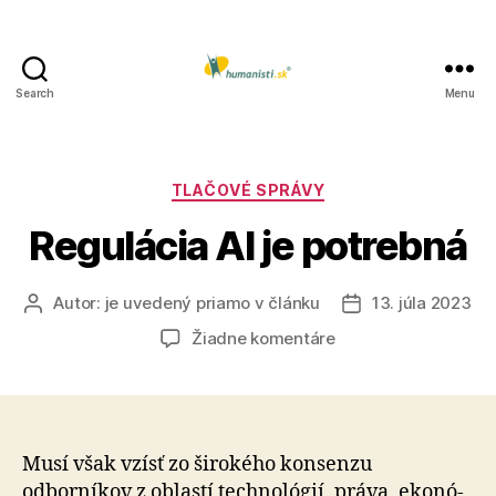
Search
Menu
Humanisti.sk
Kategórie
TLAČOVÉ SPRÁVY
Regulácia AI je potrebná
Autor:
je uvedený priamo v článku
13. júla 2023
Autor
Dátum
článku
článku
na
Žiadne komentáre
Regulácia
AI
je
potrebná
Musí však vzísť zo širokého konsenzu
odborníkov z oblastí tech­no­lógií, práva, eko­nó­