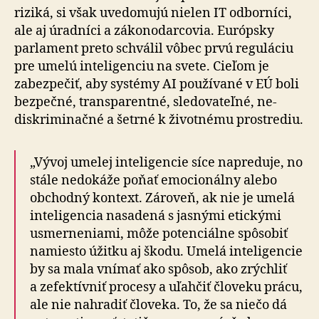
riziká, si však uvedomujú nielen IT odborníci,
ale aj úradníci a zá­ko­no­dar­covia. Európsky
parlament preto schválil vôbec prvú reguláciu
pre umelú inteligenciu na svete. Cieľom je
zabezpečiť, aby systémy AI používané v EÚ boli
bezpečné, trans­pa­rentné, sle­do­va­teľné, ne­
diskri­mi­načné a šetrné k ži­vot­nému prostrediu.
„Vývoj umelej inteligencie síce napreduje, no
stále nedokáže poňať emocionálny alebo
obchodný kontext. Zároveň, ak nie je umelá
inteligencia nasadená s jasnými etickými
usmerneniami, môže potenciálne spôsobiť
namiesto úžitku aj škodu. Umelá inteligencie
by sa mala vnímať ako spôsob, ako zrýchliť
a zefektívniť procesy a uľahčiť človeku prácu,
ale nie nahradiť človeka. To, že sa niečo dá