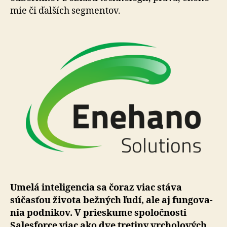
mie či ďalších seg­men­tov.
Umelá inteligencia sa čoraz viac stáva
súčasťou života bežných ľudí, ale aj fun­go­va­
nia pod­ni­kov. V prieskume spo­loč­nosti
Salesforce viac ako dve tretiny vrcholových