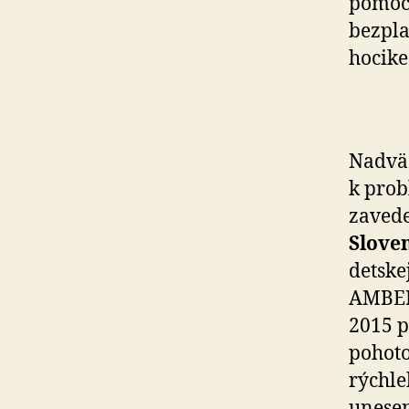
pomoc,
bezpla
hocike
Nadväz
k prob
zaved
Sloven
detske
AMBER 
2015 p
pohoto
rýchle
unesen