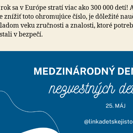
svet
rok sa v Európe stratí viac ako 300 000 detí! 
pripomína
 znížiť toto ohromujúce číslo, je dôležité nauč
Medzinárodný
deň
ladom veku zručnosti a znalosti, ktoré potreb
nezvestných
stali v bezpečí.
detí!