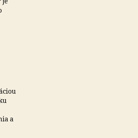
 je
o
dáciou
ku
nia a