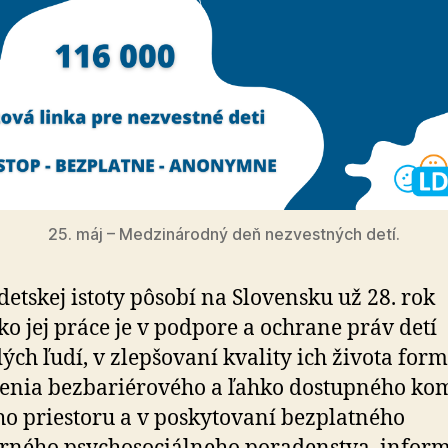
25. máj – Medzinárodný deň nezvestných detí.
detskej istoty pôsobí na Slovensku už 28. rok
ko jej práce je v podpore a ochrane práv detí
́ch ľudí, v zlepšovaní kvality ich života for
nia bez­ba­riéro­vého a ľahko dostupného ko­
́ho priestoru a v pos­ky­to­va­ní bez­platného