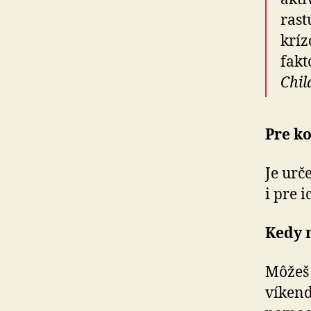
rast
kríz
fakt
Chil
Pre ko
Je urč
i pre 
Kedy m
Môžeš 
víkend