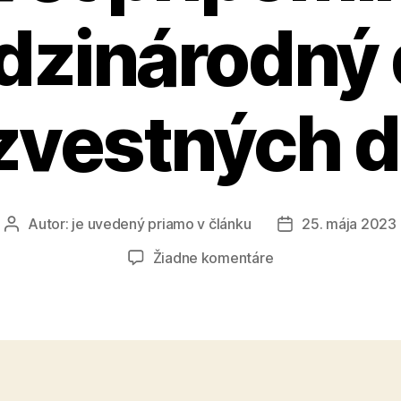
zinárodný
zvestných de
Autor:
je uvedený priamo v článku
25. mája 2023
Autor
Dátum
článku
článku
na
Žiadne komentáre
Už
40-
krát
si
25.
mája