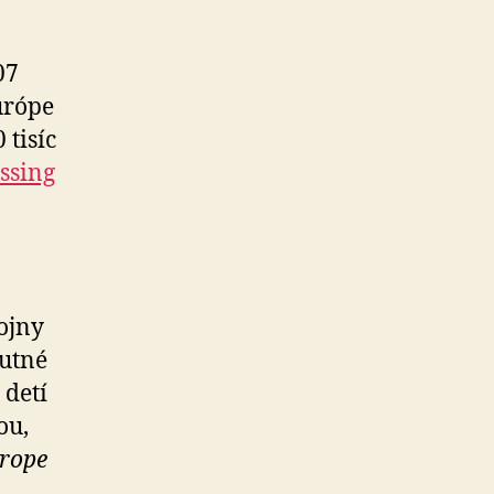
07
urópe
 tisíc
ssing
ojny
nutné
 detí
ou,
urope