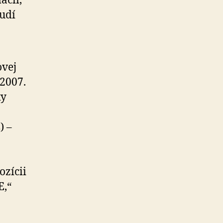
ácií,
ľudí
ovej
 2007.
ky
) –
ozícii
E
,“