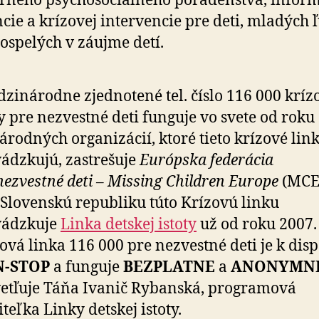
rného psy­cho­so­ciál­neho poradenstva, inform
cie a krízovej intervencie pre deti, mladých 
dospelých v záujme detí.
zinárodne zjednotené tel. číslo 116 000 kríz
y pre nezvestné deti funguje vo svete od roku
árodných organizácií, ktoré tieto krízové lin
ádzkujú, zastrešuje
Európska federácia
nezvestné deti – Missing Children Europe
(MCE
Slovenskú republiku túto Krízovú linku
vádzkuje
Linka detskej istoty
už od roku 2007.
ová linka 116 000 pre nezvestné deti je k disp
-STOP
a funguje
BEZPLATNE
a
ANONYMN
etľuje Táňa Ivanič Rybanská, programová
iteľka Linky detskej istoty.