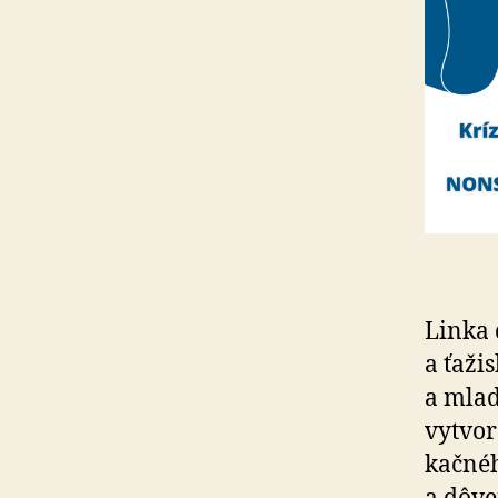
Linka 
a ťažis
a mlady
vytvore
kač­ne