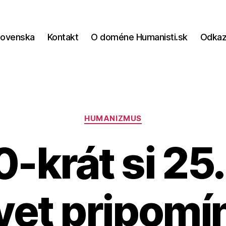
lovenska
Kontakt
O doméne Humanisti.sk
Odka
Kategórie
HUMANIZMUS
-krát si 25
vet pripomí