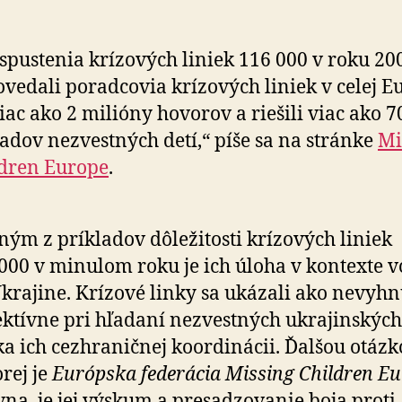
spustenia krízových liniek 116 000 v roku 20
vedali poradcovia krízových liniek v celej E
iac ako 2 milióny hovorov a riešili viac ako 70
adov nezvestných detí,“ píše sa na stránke
Mi
dren Europe
.
ným z príkladov dôležitosti krízových liniek
000 v minulom roku je ich úloha v kontexte v
krajine. Krízové linky sa ukázali ako nevyh
ektívne pri hľadaní nezvestných ukrajinských
a ich cezhraničnej koordinácii. Ďalšou otázk
orej je
Európska federácia Missing Children E
vna, je jej výskum a pre­sa­dzo­va­nie boja proti