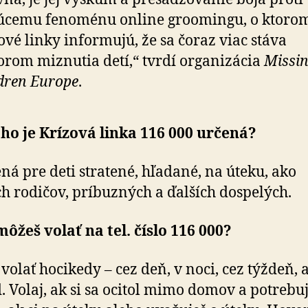
úcemu fenoménu on­line groomingu, o ktoro
ové linky informujú, že sa čoraz viac stáva
orom miznutia detí,“ tvrdí organizácia
Missi
dren Europe
.
ho je Krízová linka 116 000 určená?
ená pre deti stratené, hľadané, na úteku, ako
ich rodičov, príbuzných a ďalších dospelých.
ôžeš volať na tel. číslo 116 000?
volať hocikedy – cez deň, v noci, cez týždeň, a
. Volaj, ak si sa ocitol mimo domov a potrebu