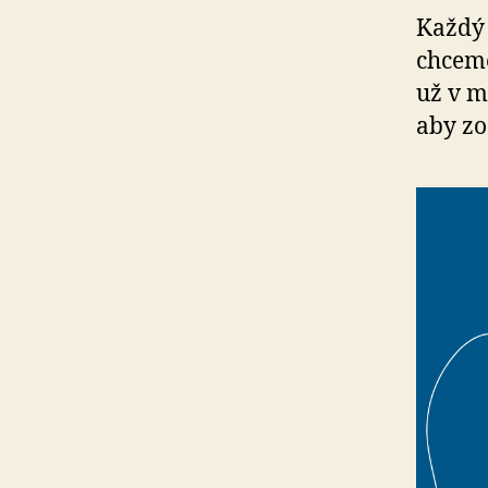
Každý 
chceme
už v m
aby zo