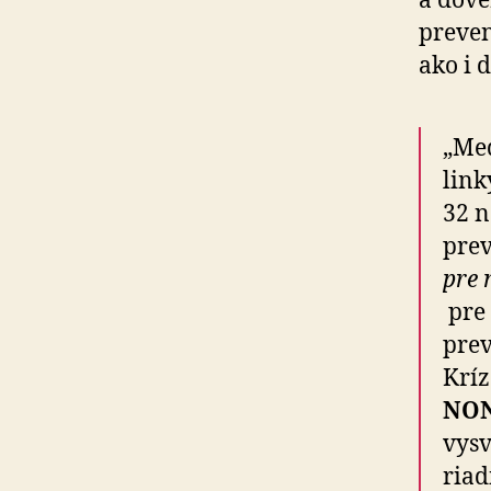
a dôve
preven
ako i 
„Med
link
32 n
prev
pre 
pre 
pre
Kríz
NON
vysv
riad