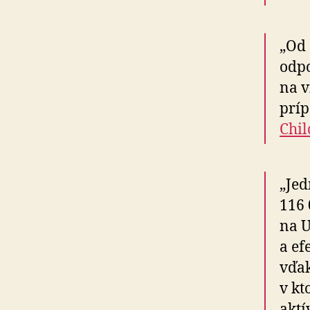
„Od 
odpo
na v
príp
Chil
„Jed
116 
na U
a ef
vďak
v kt
aktí