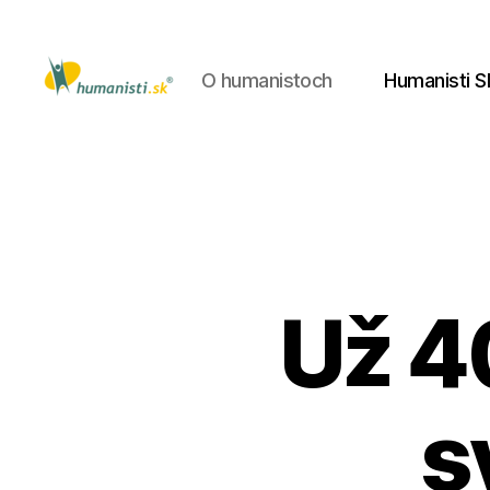
O humanistoch
Humanisti S
Humanisti.sk
Už 40
s