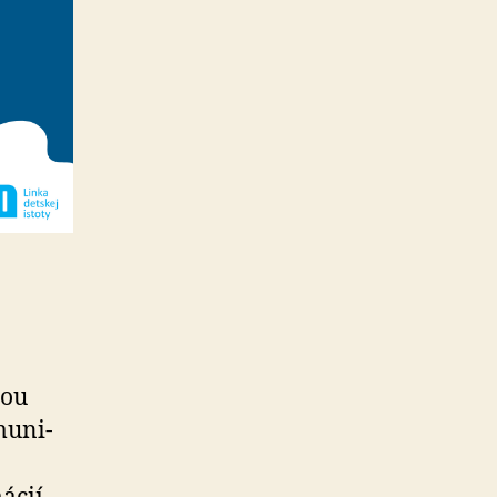
mou
mu­ni­