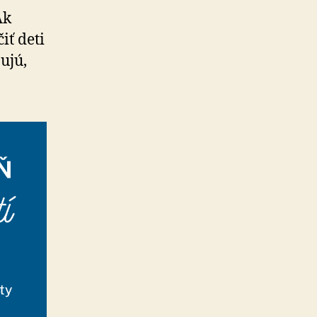
Ak
iť deti
ujú,