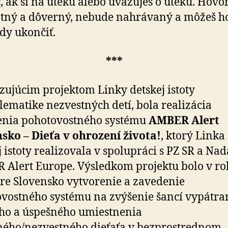
 ak si na úteku alebo uvažuješ o úteku. Hovor
tný a dôverný, nebude nahrávaný a môžeš h
dy ukončiť.
***
ujúcim projektom Linky detskej istoty
lematike nezvestných detí, bola realizácia
enia pohotovostného systému
AMBER Alert
sko – Dieťa v ohrození života!
, ktorý Linka
j istoty realizovala v spolupráci s PZ SR a Na
Alert Europe. Výsledkom projektu bolo v ro
re Slovensko vytvorenie a zavedenie
vostného systému na zvýšenie šancí vypátra
ho a úspešného umiestnenia
ého/nezvestného dieťaťa v bezprostrednom