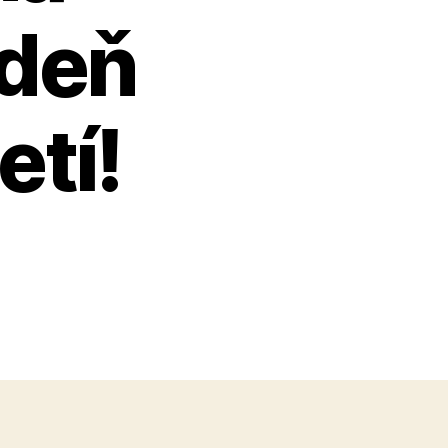
 deň
tí!