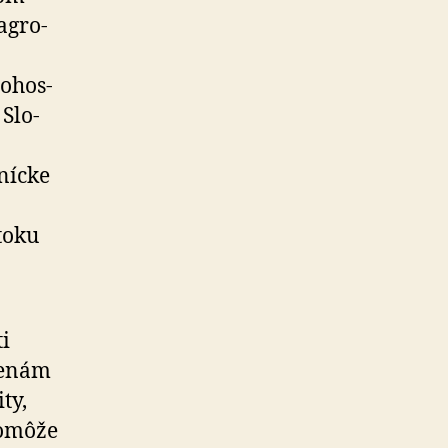
agro­
o­hos­
Slo­
nícke
toku
ti
menám
ty,
pomôže