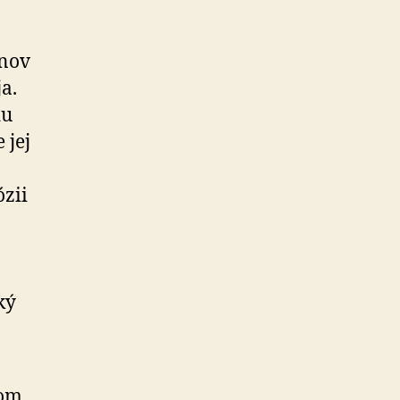
ánov
a.
du
 jej
ózii
ký
kom