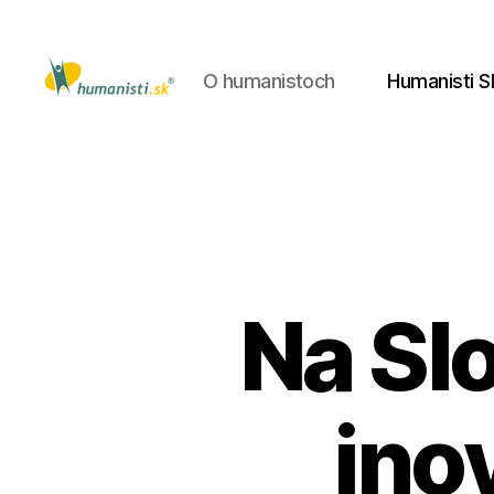
O humanistoch
Humanisti S
Humanisti.sk
Na Sl
ino