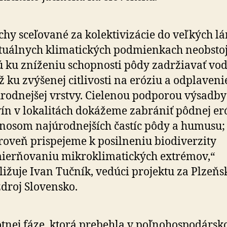
chy sceľované za ko­lek­ti­vi­zá­cie do veľkých l
tuálnych klimatických podmienkach neobstoj
 ku zníženiu schopnosti pôdy zadržiavať vo
ež ku zvýšenej citlivosti na eróziu a odplavenie
rodnejšej vrstvy. Cielenou podporou výsadby
ín v lokalitách dokážeme zabrániť pôdnej er
nosom najúrodnejších častíc pôdy a humusu;
roveň prispejeme k po­sil­ne­niu bio­di­ver­zi­ty
ierňovaniu mikro­kli­ma­tických extrémov,“
ližuje Ivan Tučník, vedúci projektu za Plzeňs
droj Slovensko.
otnej fáze, ktorá prebehla v poľno­hos­po­dárs