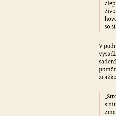
zlep
živo
hovo
so s
V podm
vysadi
sadení
pomôcť
zrážko
„Str
s ni
zme