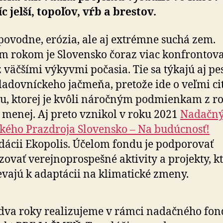
c jelší, topoľov, vŕb a brestov.
povodne, erózia, ale aj extrémne suchá zem.
 rokom je Slovensko čoraz viac konfrontov
z väčšími výkyvmi počasia. Tie sa týkajú aj pes­
 sladovníckeho jačmeňa, pretože ide o veľmi ci
u, ktorej je kvôli náročným podmienkam z r
 menej. Aj preto vznikol v roku 2021
Nadačný
kého Prazdroja Slovensko – Na bu­dúc­nosť!
dácii Ekopolis. Účelom fondu je pod­po­ro­vať
izovať verejno­prospešné aktivity a projekty, k
evajú k adaptácii na klimatické zmeny.
dva roky realizujeme v rámci nadačného fo