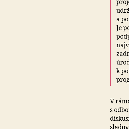
proj
udrž
a po
Je p
podp
najv
zadr
úrod
k po
pro
V rámc
s odbo
diskus
sladov