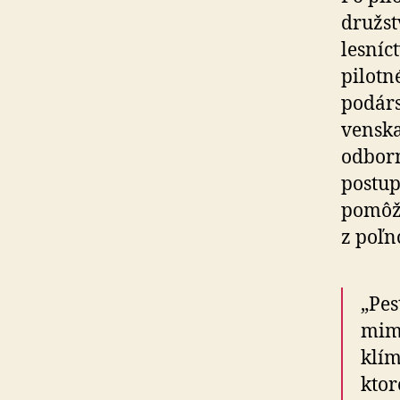
družst
lesníc
pilotn
po­dár
venska
odborn
postup
pomôžu
z poľn
„Pes
mimo
klím
ktor