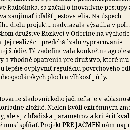
ve Radošinka, sa začali o inovatívne postupy 
tva zaujímať i ďalší pestovatelia. Na úspech
ého dielu projektu nadviazala výsadba v poľn
skom družstve Rozkvet v Odoríne na vý­cho­de 
. Jej realizácii predchádzalo vypracovanie
ej štúdie. Tá zadefinovala konkrétne agro­les
y a vhodné opatrenia pre družstvo, ktoré mu
 lepšie ovplyvniť reguláciu povrchového od
o­hos­po­dárskych plôch a vlhkosť pôdy.
tovanie sladovníckeho jačmeňa je v sú­čas­nos
­riadne zložité. Nielen kvôli extrémnym z
y, ale aj z hľa­diska para­metrov a kritérií kvali
é musí spĺňať. Projekt PRE JAČMEŇ nám na