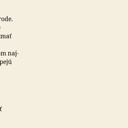
rode.
e
 mať
om naj­
spejú
ť