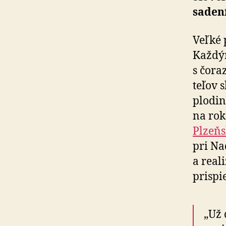
sadení
Veľké 
Každým
s čora
te­ľov
plodin
na rok
Plzeňs
pri Na
a real
prispi
„Už 