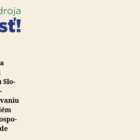
ia
i
 Slo­
­
va­niu
blém
os­po­
ode