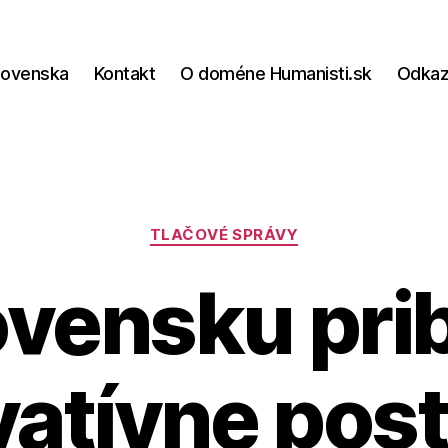
lovenska
Kontakt
O doméne Humanisti.sk
Odka
Kategórie
TLAČOVÉ SPRÁVY
ovensku pri
vatívne pos