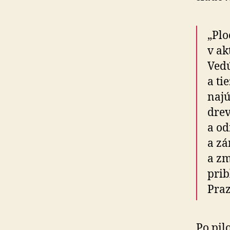
„Plo
v ak
Vedú
a ti
najú
drev
a od
a zá
a zm
prib
Praz
Po pil