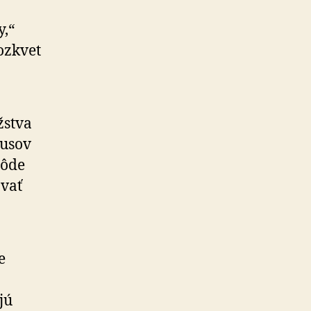
y,“
ozkvet
žstva
kusov
pôde
avať
e
jú