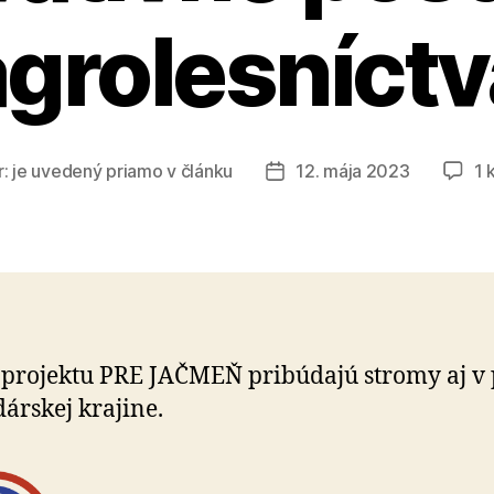
agrolesníctv
r:
je uvedený priamo v článku
12. mája 2023
1 
Dátum
článku
projektu PRE JAČMEŇ pribúdajú stromy aj v p
dárskej krajine.