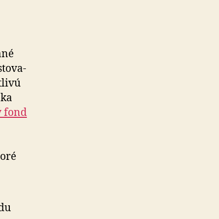
ané
to­va­
tlivú
oka
 fond
toré
ndu