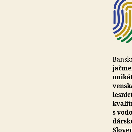
Banská
jačmeň
unikát
venska
lesníc
kva­li
s vodo
dársk
Slo­ve