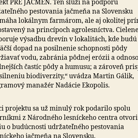
ekt PRE JAČMEŇ. Ten slúži na podporu
ateľného pestovania jačmeňa na Slovensku
máha lokálnym farmárom, ale aj okolitej prí
ostavený na princípoch agro­lesníctva. Cielen
oruje výsadbu drevín v lokalitách, kde budú
äčší dopad na po­sil­ne­nie schopnosti pôdy
žiavať vodu, zabránia pôdnej erózii a odnos
­nej­ších častíc pôdy a humusu; a zároveň pri
silneniu bio­di­ver­zi­ty,“ uvádza Martin Gálik,
gramový manažér Nadácie Ekopolis.
i projektu sa už minulý rok podarilo spolu
rníkmi z Národného lesníckeho centra otvori
iu o bu­dúc­nosti udržateľného pestovania
níckeho jačmeňa na Slo­vensku.