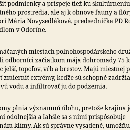
šiť podmienky a prispeje tiež ku skul­túr­neniu
tného prostredia, ale aj k obnove fauny a flór
rí Mária Novysedláková, predsedníčka PD R
ídlom v Odoríne.
áčaných miestach poľno­hos­po­dárskeho dru
li odborníci začiatkom mája dohromady 75 
c jelší, topoľov, vŕb a brestov. Majú miestnej 
 zmierniť extrémy, keďže sú schopné zadrži
vú vodu a infiltrovať ju do podzemia.
omy plnia významnú úlohu, pretože krajina j
mi odolnejšia a ľahšie sa s nimi prispô­so­bu­je
nám klímy. Ak sú správne vysadené, umožňu