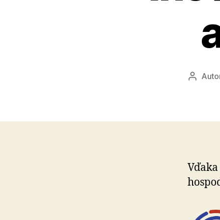
Auto
Autor
článku
Vďaka 
hos­po­