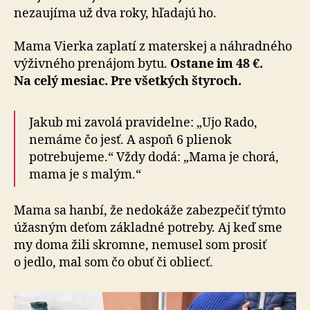
nezaujíma už dva roky, hľadajú ho.
Mama Vierka zaplatí z materskej a náhradného
výživného prenájom bytu.
Ostane im 48 €.
Na celý mesiac. Pre všetkých štyroch.
Jakub mi zavolá pravidelne: „Ujo Rado,
nemáme čo jesť. A aspoň 6 plienok
potrebujeme.“ Vždy dodá: „Mama je chorá,
mama je s malým.“
Mama sa hanbí, že nedokáže zabezpečiť týmto
úžasným deťom základné potreby. Aj keď sme
my doma žili skromne, nemusel som prosiť
o jedlo, mal som čo obuť či obliecť.