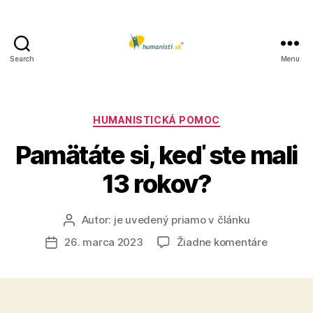
Search
Menu
Humanisti.sk
Kategórie
HUMANISTICKÁ POMOC
Pamätáte si, keď ste mali
13 rokov?
Autor:
je uvedený priamo v článku
Autor
článku
na
26. marca 2023
Žiadne komentáre
Dátum
Pamätát
článku
si,
keď
ste