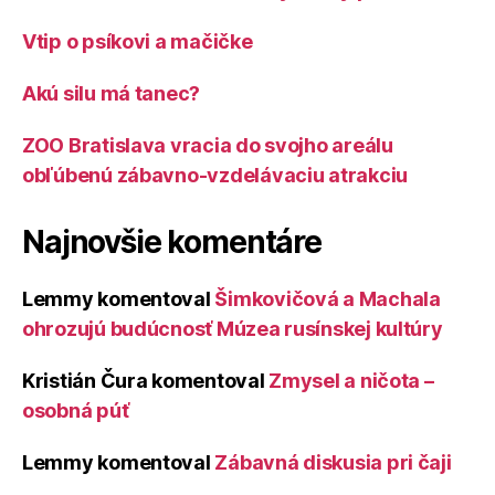
Vtip o psíkovi a mačičke
Akú silu má tanec?
ZOO Bratislava vracia do svojho areálu
obľúbenú zábavno-vzdelávaciu atrakciu
Najnovšie komentáre
Lemmy
komentoval
Šimkovičová a Machala
ohrozujú budúcnosť Múzea rusínskej kultúry
Kristián Čura
komentoval
Zmysel a ničota –
osobná púť
Lemmy
komentoval
Zábavná diskusia pri čaji