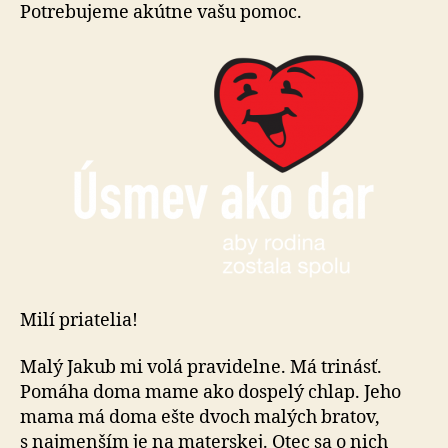
mali
Potrebujeme akútne vašu pomoc.
13
rokov?
Milí priatelia!
Malý Jakub mi volá pravidelne. Má trinásť.
Pomáha doma mame ako dospelý chlap. Jeho
mama má doma ešte dvoch malých bratov,
s najmenším je na materskej. Otec sa o nich