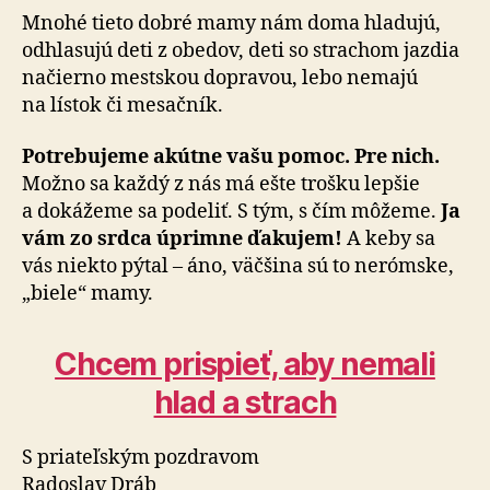
Mnohé tieto dobré mamy nám doma hladujú,
odhlasujú deti z obedov, deti so strachom jazdia
načierno mestskou dopravou, lebo nemajú
na lístok či mesačník.
Potrebujeme akútne vašu pomoc. Pre nich.
Možno sa každý z nás má ešte trošku lepšie
a dokážeme sa podeliť. S tým, s čím môžeme.
Ja
vám zo srdca úprimne ďakujem!
A keby sa
vás niekto pýtal – áno, väčšina sú to nerómske,
„biele“ mamy.
Chcem prispieť, aby nemali
hlad a strach
S priateľským pozdravom
Radoslav Dráb