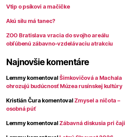
Vtip o psíkovi a mačičke
Akú silu má tanec?
ZOO Bratislava vracia do svojho areálu
obľúbenú zábavno-vzdelávaciu atrakciu
Najnovšie komentáre
Lemmy
komentoval
Šimkovičová a Machala
ohrozujú budúcnosť Múzea rusínskej kultúry
Kristián Čura
komentoval
Zmysel a ničota –
osobná púť
Lemmy
komentoval
Zábavná diskusia pri čaji