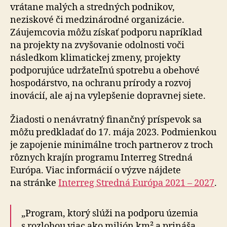
Interreg
vrátane malých a stredných podnikov,
Stredná
neziskové či medzinárodné organizácie.
Európa
Záujemcovia môžu získať podporu napríklad
na projekty na zvyšovanie odolnosti voči
následkom klimatickej zmeny, projekty
podporujúce udržateľnú spotrebu a obehové
hospodárstvo, na ochranu prírody a rozvoj
inovácií, ale aj na vylepšenie dopravnej siete.
Žiadosti o nenávratný finančný príspevok sa
môžu predkladať do 17. mája 2023. Podmienkou
je zapojenie minimálne troch partnerov z troch
rôznych krajín programu Interreg Stredná
Európa. Viac informácií o výzve nájdete
na stránke
Interreg Stredná Európa 2021 – 2027
.
„Program, ktorý slúži na podporu územia
s rozlohou viac ako milión km² a prináša