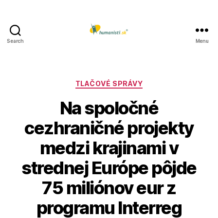
Search
Menu
Humanisti.sk
Kategórie
TLAČOVÉ SPRÁVY
Na spoločné
cezhraničné projekty
medzi krajinami v
strednej Európe pôjde
75 miliónov eur z
programu Interreg