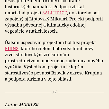
lesov pred zmenou klímy či ochrane
historických pamiatok. Podporu získal
napríklad projekt
SALUTE4CE
, do ktorého bol
zapojený aj Liptovský Mikuláš. Projekt podporil
výsadbu pôvodnej a klimaticky odolnej
vegetácie v našich lesoch.
Ďalším úspešným projektom bol tiež projekt
RUINS
, ktorého cieľom bolo vdýchnuť nový
život stredovekým zrúcaninám
prostredníctvom moderného riadenia a nového
využitia. Výsledkom projektu je lepšia
starostlivosť o pevnosť Bzovík v okrese Krupina
a podpora turizmu v tejto oblasti.
Autor: MIRRI SR.