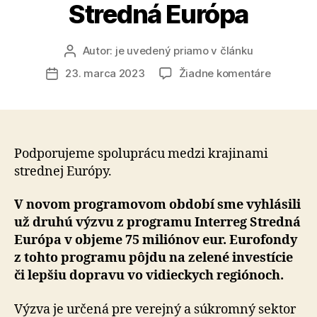
Stredná Európa
Autor:
je uvedený priamo v článku
Autor
článku
na
23. marca 2023
Žiadne komentáre
Dátum
Na
článku
spoločné
cezhrani
projekty
medzi
Podporujeme spoluprácu medzi krajinami
krajinami
strednej Európy.
v
strednej
V novom programovom období sme vyhlásili
Európe
už druhú výzvu z programu Interreg Stredná
pôjde
Európa v objeme 75 miliónov eur. Eurofondy
75
z tohto programu pôjdu na zelené investície
miliónov
či lepšiu dopravu vo vidieckych regiónoch.
eur
z
program
Výzva je určená pre verejný a súkromný sektor