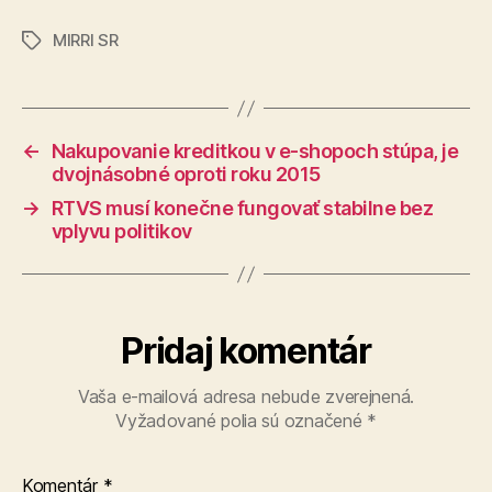
MIRRI SR
Značky
←
Nakupovanie kreditkou v e-shopoch stúpa, je
dvojnásobné oproti roku 2015
→
RTVS musí konečne fungovať stabilne bez
vplyvu politikov
Pridaj komentár
Vaša e-mailová adresa nebude zverejnená.
Vyžadované polia sú označené
*
Komentár
*