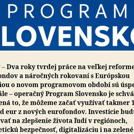
 –
Dva roky tvrdej práce na veľkej reform
ondov a náročných rokovaní s Európskou
iou o novom programovom období sú úsp
ále – operačný Program Slovensko je schvá
ná to, že môžeme začať využívať takmer 
d eur z nových eurofondov. Investície bu
ať na zlepšenie života ľudí v regiónoch,
tickú bezpečnosť, digitalizáciu i na zelené