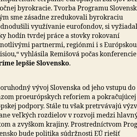
očnej byrokracie. Tvorba Programu Slovensk
ým sme zásadne zredukovali byrokraciu
ednodušili využívanie eurofondov, si vyžiada
cky hodín tvrdej práce a stovky rokovaní
dnotlivými partnermi, regiónmi i s Európskou
siou,“ vyhlásila Remišová počas konferencie
ríme lepšie Slovensko
.
oruhodný vývoj Slovenska od jeho vstupu do 
zom proeurópskych reforiem a pokračujúcej
pskej podpory. Stále tu však pretrvávajú výzv
ane veľkých rozdielov v rozvoji medzi hlav
om a zvyškom krajiny. Prostredníctvom Pr
ensko bude politika súdržnosti EÚ riešiť