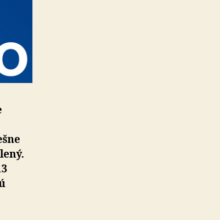
e
ešne
lený.
13
dú