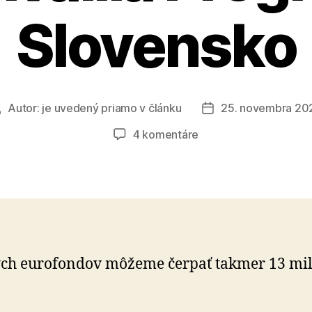
Slovensko
Autor:
je uvedený priamo v článku
25. novembra 20
Autor
Dátum
článku
článku
na
4 komentáre
Európska
komisia
schválila
Program
Slovensko
ch eurofondov môžeme čerpať takmer 13 mil