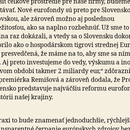
šiť celkové prostredie pre naše firmy, budem
távať. Nové eurofondy sú preto pre Slovensk
vskou, ale zároveň možno aj poslednou
ežitosťou, ako sa naplno rozbehnúť. Už sme to
ina raz dokázali, a vtedy sa o Slovensku dok
rilo ako o hospodárskom tigrovi strednej Eur
presvedčená, že máme na to, aby sme sa ním
i. Aj preto investujeme do vedy, výskumu a in
vom období takmer 2 miliardy eur,“ zdôrazn
premiérka Remišová a zároveň dodala, že P
ensko predstavuje najväčšiu reformu eurofo
stórii našej krajiny.
raxi to bude znamenať jednoduchšie, rýchlejš
ansparentné čerpanie európskych zdrojov be