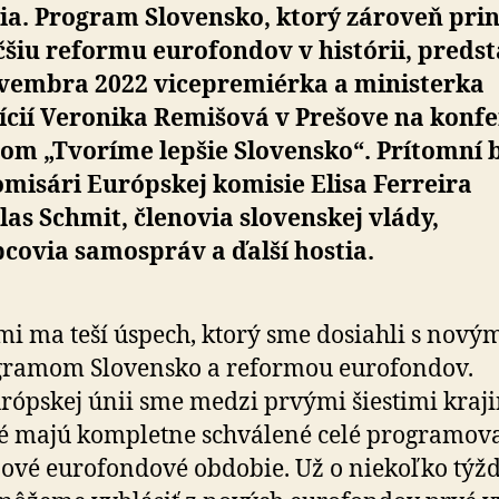
nia. Program Slovensko, ktorý zároveň pri
šiu reformu eurofondov v histórii, predst
ovembra 2022 vicepremiérka a ministerka
ícií Veronika Remišová v Prešove na konfe
om „Tvoríme lepšie Slovensko“. Prítomní b
omisári Európskej komisie Elisa Ferreira
las Schmit, členovia slovenskej vlády,
covia samospráv a ďalší hostia.
mi ma teší úspech, ktorý sme dosiahli s nový
gramom Slovensko a reformou eurofondov.
rópskej únii sme medzi prvými šiestimi kraj
é majú kompletne schválené celé programov
ové eurofondové obdobie. Už o niekoľko týž