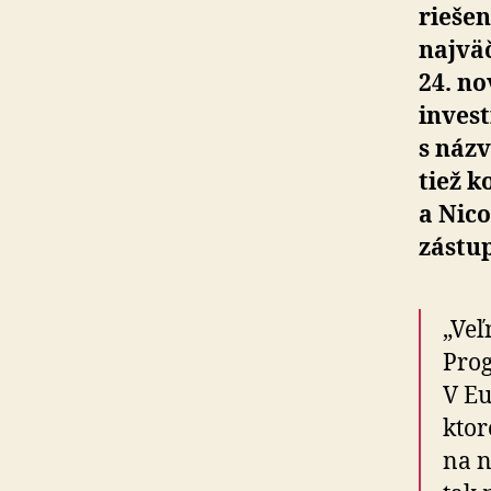
rieše
najväč
24. n
invest
s názv
tiež k
a Nico
zástup
„Veľ
Pro
V Eu
ktor
na n