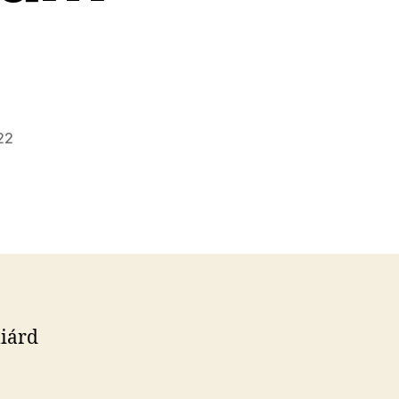
22
iárd