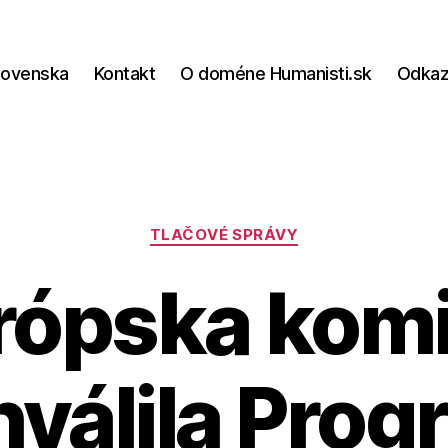
lovenska
Kontakt
O doméne Humanisti.sk
Odka
Kategórie
TLAČOVÉ SPRÁVY
rópska komi
hválila Prog