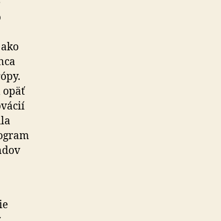
e
o
 ako
onca
ópy.
 opäť
ovácií
ila
rogram
ndov
ie
z