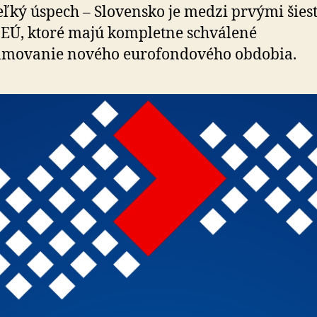
veľký úspech – Slovensko je medzi prvými šies
 EÚ, ktoré majú kompletne schválené
amovanie nového eurofondového obdobia.