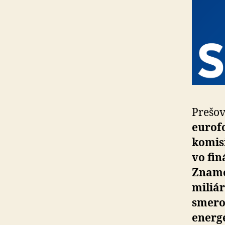
Prešov
eurof
komis
vo fin
Zname
miliár
smerov
energe