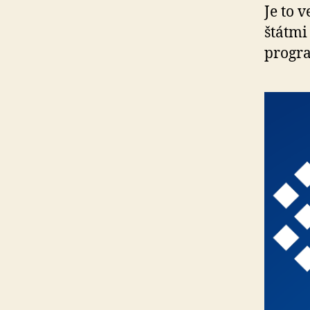
Je to 
štátmi
progr