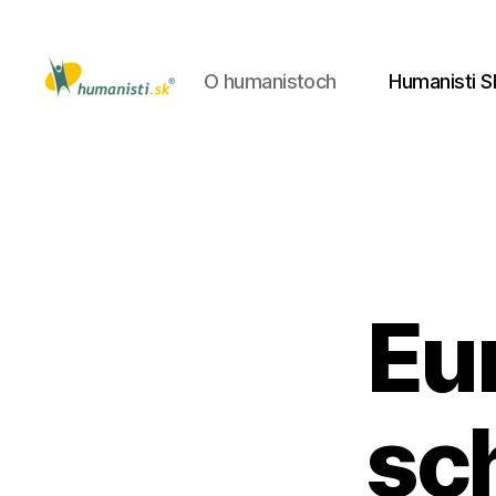
O humanistoch
Humanisti S
Humanisti.sk
Eu
sc