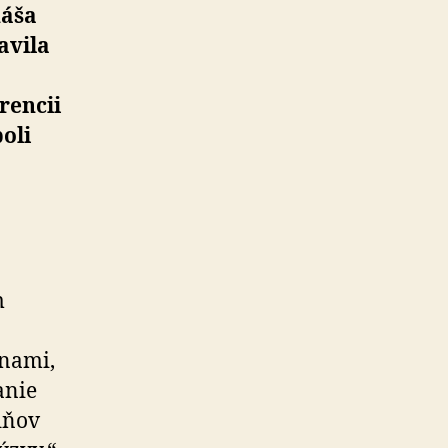
náša
avila
rencii
oli
m
inami,
anie
dňov