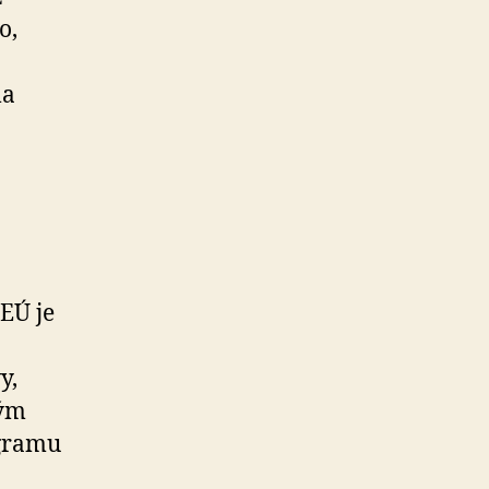
o,
la
EÚ je
y,
ným
ogramu