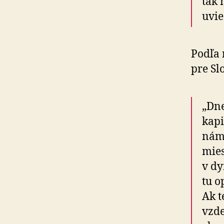
tak 
uvie
Podľa 
pre Sl
„Dn
kapi
nám 
mies
v dy
tu o
Ak t
vzde