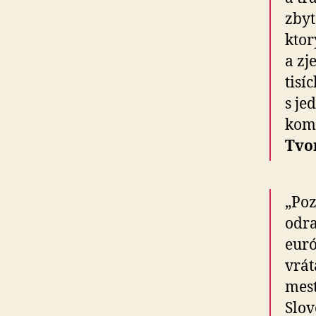
zbyt
ktor
a zj
tisí
s je
komi
Tvo
„Poz
odra
euró
vrát
mest
Slov