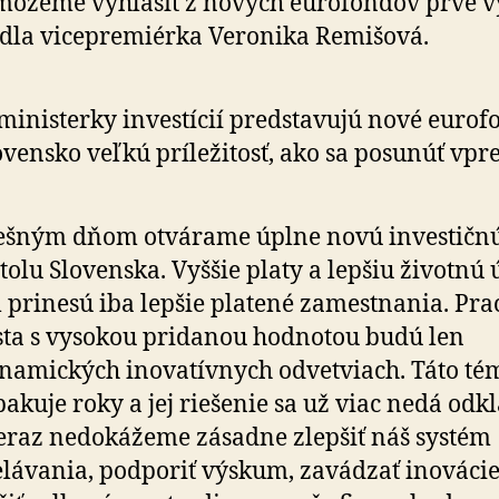
môžeme vyhlásiť z nových eurofondov prvé v
dla vicepremiérka Veronika Remišová.
ministerky investícií predstavujú nové eurof
ovensko veľkú príležitosť, ako sa posunúť vpr
ešným dňom otvárame úplne novú investičn
tolu Slovenska. Vyššie platy a lepšiu životnú
prinesú iba lepšie platené zamestnania. Pr
ta s vysokou pridanou hodnotou budú len
namických inovatívnych odvetviach. Táto té
pakuje roky a jej riešenie sa už viac nedá odkl
eraz nedokážeme zásadne zlepšiť náš systém
lávania, podporiť výskum, zavádzať inovácie