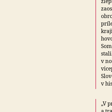
zlep
zaos
obro
príl
kraj
hovo
Som 
stal
v no
vice
Slov
v hi
„V p
a tr