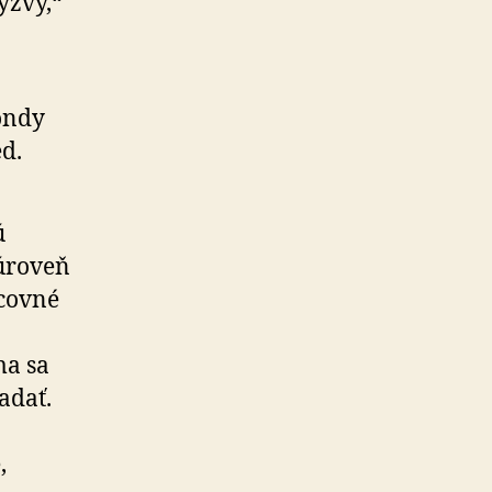
ýzvy,“
ondy
ed.
ú
 úroveň
acovné
ma sa
adať.
,