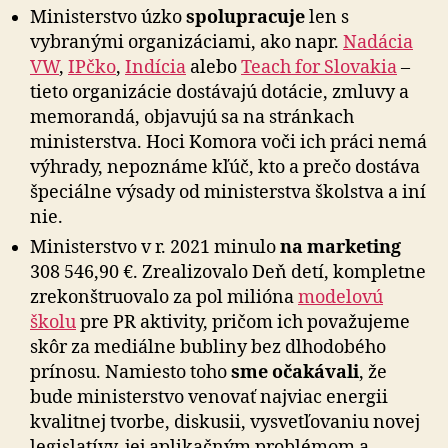
Ministerstvo úzko
spolupracuje
len s
vybranými organizáciami, ako napr.
Nadácia
VW
,
IPčko
,
Indícia
alebo
Teach for Slovakia
–
tieto organizácie dostávajú dotácie, zmluvy a
memorandá, objavujú sa na stránkach
ministerstva. Hoci Komora voči ich práci nemá
výhrady, nepoznáme kľúč, kto a prečo dostáva
špeciálne výsady od ministerstva školstva a iní
nie.
Ministerstvo v r. 2021 minulo
na marketing
308 546,90 €. Zrealizovalo Deň detí, kompletne
zrekonštruovalo za pol milióna
modelovú
školu
pre PR aktivity, pričom ich považujeme
skôr za mediálne bubliny bez dlhodobého
prínosu. Namiesto toho
sme očakávali
, že
bude ministerstvo venovať najviac energii
kvalitnej tvorbe, diskusii, vysvetľovaniu novej
legislatívy, jej aplikačným problémom a