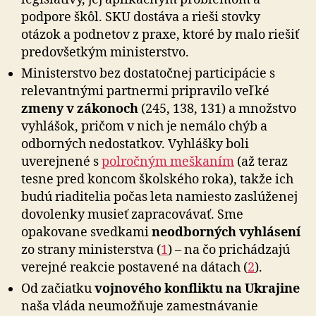
podpore škôl. SKU dostáva a rieši stovky
otázok a podnetov z praxe, ktoré by malo riešiť
predovšetkým ministerstvo.
Ministerstvo bez dostatočnej participácie s
relevantnými partnermi pripravilo veľké
zmeny v zákonoch
(245, 138, 131) a množstvo
vyhlášok, pričom v nich je nemálo chýb a
odborných nedostatkov. Vyhlášky boli
uverejnené s
polročným meškaním
(až teraz
tesne pred koncom školského roka), takže ich
budú riaditelia počas leta namiesto zaslúženej
dovolenky musieť zapracovávať. Sme
opakovane svedkami
neodborných vyhlásení
zo strany ministerstva (
1
) – na čo prichádzajú
verejné reakcie postavené na dátach (
2
).
Od začiatku
vojnového konfliktu na Ukrajine
naša vláda neumožňuje zamestnávanie