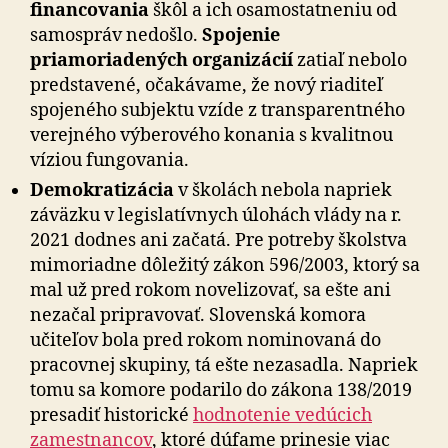
financovania
škôl a ich osamostatneniu od
samospráv nedošlo.
Spojenie
priamoriadených organizácií
zatiaľ nebolo
predstavené, očakávame, že nový riaditeľ
spojeného subjektu vzíde z transparentného
verejného výberového konania s kvalitnou
víziou fungovania.
Demokratizácia
v školách nebola napriek
záväzku v legislatívnych úlohách vlády na r.
2021 dodnes ani začatá. Pre potreby školstva
mimoriadne dôležitý zákon 596/2003, ktorý sa
mal už pred rokom novelizovať, sa ešte ani
nezačal pripravovať. Slovenská komora
učiteľov bola pred rokom nominovaná do
pracovnej skupiny, tá ešte nezasadla. Napriek
tomu sa komore podarilo do zákona 138/2019
presadiť historické
hodnotenie vedúcich
zamestnancov
, ktoré dúfame prinesie viac