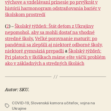
výchove a vzdelávaní prinesie po prvýkrát v
histórii harmonogram odstraňovania bariér v
školskom prostredí
(
2
) –
Školský týždeň: Štát deťom z Ukrajiny
nepomohol, aby sa mohli dostať na vhodné
stredné školy
,
Veľké porovnanie maturít: po
pandémii sa zlepšili aj niektoré odborné školy,
niektoré gymnáziá prepadli
a
Školský týždeň:
Pri platoch v škôlkach máme ešte väčší problém
ako v základných a stredných školách
Autor: SKU.
COVID-19
,
Slovenská komora učiteľov
,
vojna na
Značky
Ukrajine