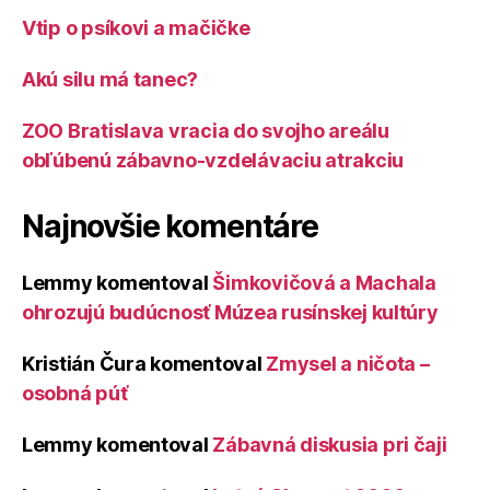
Vtip o psíkovi a mačičke
Akú silu má tanec?
ZOO Bratislava vracia do svojho areálu
obľúbenú zábavno-vzdelávaciu atrakciu
Najnovšie komentáre
Lemmy
komentoval
Šimkovičová a Machala
ohrozujú budúcnosť Múzea rusínskej kultúry
Kristián Čura
komentoval
Zmysel a ničota –
osobná púť
Lemmy
komentoval
Zábavná diskusia pri čaji