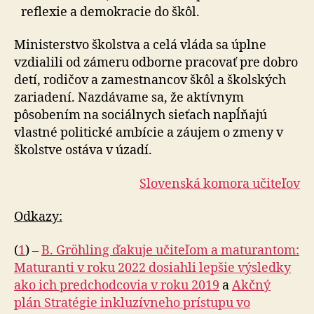
reflexie a demokracie do škôl.
Ministerstvo školstva a celá vláda sa úplne
vzdialili od zámeru odborne pracovať pre dobro
detí, rodičov a zamestnancov škôl a školských
zariadení. Nazdávame sa, že aktívnym
pôsobením na sociálnych sieťach napĺňajú
vlastné politické ambície a záujem o zmeny v
školstve ostáva v úzadí.
Slovenská komora učiteľov
Odkazy:
(
1
) –
B. Gröhling ďakuje učiteľom a maturantom:
Maturanti v roku 2022 dosiahli lepšie výsledky
ako ich predchodcovia v roku 2019
a
Akčný
plán Stratégie inkluzívneho prístupu vo