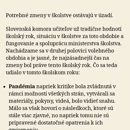
na
sociálnych
sieťach
Potrebné zmeny v školstve ostávajú v úzadí.
nestačí
Slovenská komora učiteľov už tradične hodnotí
školský rok, situáciu v školstve za toto obdobie a
fungovanie a spoluprácu ministerstva školstva.
Nachádzame sa v druhej polovici volebného
obdobia a je jasné, že najzásadnejší čas na
zmeny bol práve tento školský rok. Čo sa teda
udialo v tomto školskom roku:
Pandémia
napriek kritike bola zvládnutá v
rámci možností všetkých strán, vytvárali sa
materiály, pokyny, videá, bolo vidieť snahu.
Málo sa však hovorí o následkoch, ktoré sú
stále viac zjavné, no napriek tomu nie sú
pripravené dostatočné opatrenia k ich