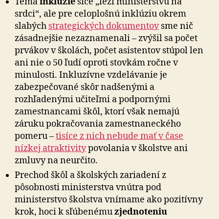
Téma
inklúzie
síce „leží ministerstvu na
srdci“, ale pre celoplošnú inklúziu okrem
slabých
strategických dokumentov
sme nič
zásadnejšie nezaznamenali – zvýšil sa počet
prvákov v školách, počet asistentov stúpol len
ani nie o 50 ľudí oproti stovkám ročne v
minulosti. Inkluzívne vzdelávanie je
zabezpečované skôr nadšenými a
rozhľadenými učiteľmi a podpornými
zamestnancami škôl, ktorí však nemajú
záruku pokračovania zamestnaneckého
pomeru –
tisíce z nich nebude mať v čase
nízkej atraktivity
povolania v školstve ani
zmluvy na neurčito.
Prechod škôl a školských zariadení z
pôsobnosti ministerstva vnútra pod
ministerstvo školstva vnímame ako pozitívny
krok, hoci k sľúbenému
zjednoteniu