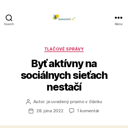
Search
Menu
Humanisti.sk
Kategórie
TLAČOVÉ SPRÁVY
Byť aktívny na
sociálnych sieťach
nestačí
Autor:
je uvedený priamo v článku
Autor
článku
na
28. júna 2022
1 komentár
Dátum
Byť
článku
aktívny