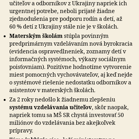
učiteľov a odborníkov z Ukrajiny napriek ich
urgentnej potrebe, neboli prijaté žiadne
zjednodušenia pre podporu rodín a detí, až
60 % detí z Ukrajiny stále nie je v školách.
Materským školám
stúpla povinným
predprimárnym vzdelávaním nová byrokracia
(evidencia ospravedlneniek, zoznamy detí v
informačných systémoch, výkazy sociálnym
poisťovniam). Pozitívne hodnotíme vytvorenie
miest pomocných vychovávateľov, aj keď nejde
o systémové riešenie nedostatku odborníkov a
asistentov v materských školách.
Za 2 roky nedošlo k žiadnemu zlepšeniu
systému vzdelávania učiteľov
, skôr naopak,
napriek tomu sa MŠ SR chystá investovať 50
miliónov do vzdelávania bez akejkoľvek
prípravy.