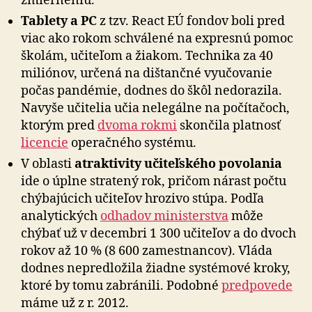
zmierneniu.
Tablety a PC
z tzv. React EÚ fondov boli pred
viac ako rokom schválené na expresnú pomoc
školám, učiteľom a žiakom. Technika za 40
miliónov, určená na dištančné vyučovanie
počas pandémie, dodnes do škôl nedorazila.
Navyše učitelia učia nelegálne na počítačoch,
ktorým pred
dvoma rokmi
skončila platnosť
licencie
operačného systému.
V oblasti
atraktivity učiteľského povolania
ide o úplne stratený rok, pričom nárast počtu
chýbajúcich učiteľov hrozivo stúpa. Podľa
analytických
odhadov ministerstva
môže
chýbať už v decembri 1 300 učiteľov a do dvoch
rokov až 10 % (8 600 zamestnancov). Vláda
dodnes nepredložila žiadne systémové kroky,
ktoré by tomu zabránili. Podobné
predpovede
máme už z r. 2012.