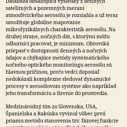
Databáza obsahujúca výsledky z denných
satelitných a pozemných meraní
atmosférického aerosólu je rozsiahla a už teraz
umožňuje globálne mapovanie
mikrofyzikálnych charakteristík aerosólu. Na
druhej strane, nočných dát, s ktorými môžu
odborníci pracovať, je minimum. Obrovská
priepasť v dostupnosti denných a nočných
údajov a chýbajúce metódy systematického
nočného optického monitoringu aerosólu sú
hlavnou príčinou, prečo vedci doposiaľ
nedokázali komplexne sledovať dynamické
procesy v aerosólovom systéme ako napríklad
jeho transformáciu a šírenie do prostredia.
Medzinárodný tím zo Slovenska, USA,
Španielska a Rakúska vyvinul vôbec prvú
priamu metódu stanovenia tzv. fázovej funkcie