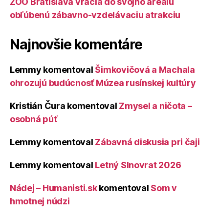
ZOO Bratislava vracia do svojho areálu
obľúbenú zábavno-vzdelávaciu atrakciu
Najnovšie komentáre
Lemmy
komentoval
Šimkovičová a Machala
ohrozujú budúcnosť Múzea rusínskej kultúry
Kristián Čura
komentoval
Zmysel a ničota –
osobná púť
Lemmy
komentoval
Zábavná diskusia pri čaji
Lemmy
komentoval
Letný Slnovrat 2026
Nádej – Humanisti.sk
komentoval
Som v
hmotnej núdzi