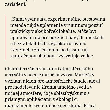
zariadení.
„Nami vyvinutá a experimentálne otestovaná
metóda nájde uplatnenie v rutinnom použití
prakticky v akejkoľvek lokalite. Môže byť
aplikovaná na prirodzene tmavých miestach
a tiež v lokalitách s vysokou úrovňou
svetelného znečistenia, pod jasnou aj
zamračenou oblohou,“ vysvetľuje vedec.
Charakterizácia vlastností atmosférického
aerosólu v noci je náročná výzva. Má veľký
význam nielen pre atmosférické štúdie, ale aj
pre modelovanie šírenia umelého svetla v
nočnej atmosfére, čo je oblasť výskumu s
priamymi aplikáciami v ekológii či
manažmente svetelného znečistenia. Práca