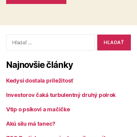
Vyhľadať:
Najnovšie články
Kedysi dostala príležitosť
Investorov čaká turbulentný druhý polrok
Vtip o psíkovi a mačičke
Akú silu má tanec?