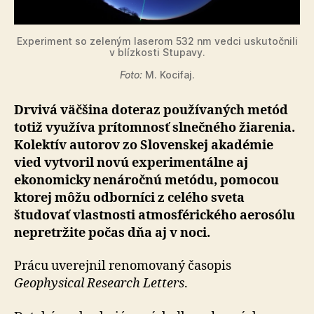
Experiment so zeleným laserom 532 nm vedci uskutočnili
v blízkosti Stupavy.
Foto:
M. Kocifaj.
Drvivá väčšina doteraz používaných metód
totiž využíva prítomnosť slnečného žiarenia.
Kolektív autorov zo Slovenskej akadémie
vied vytvoril novú experimentálne aj
ekonomicky nenáročnú metódu, pomocou
ktorej môžu odborníci z celého sveta
študovať vlastnosti atmosférického aerosólu
nepretržite počas dňa aj v noci.
Prácu uverejnil renomovaný časopis
Geophysical Research Letters
.