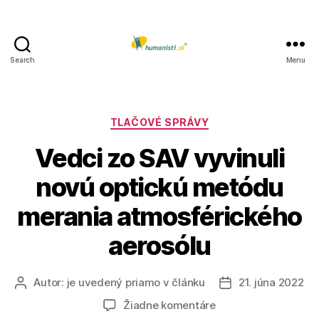
Search
Menu
Humanisti.sk
Kategórie
TLAČOVÉ SPRÁVY
Vedci zo SAV vyvinuli
novú optickú metódu
merania atmosférického
aerosólu
Autor:
je uvedený priamo v článku
21. júna 2022
Autor
Dátum
článku
článku
na
Žiadne komentáre