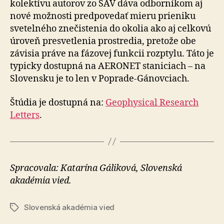
kolektívu autorov zo SAV dáva odborníkom aj
nové možnosti predpovedať mieru prieniku
svetelného znečistenia do okolia ako aj celkovú
úroveň presvetlenia prostredia, pretože obe
závisia práve na fázovej funkcii rozptylu. Táto je
typicky dostupná na AERONET staniciach – na
Slovensku je to len v Poprade-Gánovciach.
Štúdia je dostupná na:
Geophysical Research
Letters
.
Spracovala: Katarína Gáliková, Slovenská
akadémia vied.
Slovenská akadémia vied
Značky