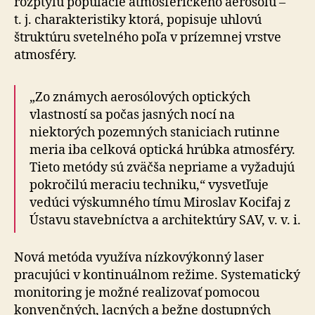
rozptylu populácie atmosférického aerosólu –
t. j. charakteristiky ktorá, popisuje uhlovú
štruktúru svetelného poľa v prízemnej vrstve
atmosféry.
„Zo známych aerosólových optických
vlastností sa počas jasných nocí na
niektorých pozemných staniciach rutinne
meria iba celková optická hrúbka atmosféry.
Tieto metódy sú zväčša nepriame a vyžadujú
pokročilú meraciu techniku,“ vysvetľuje
vedúci výskumného tímu Miroslav Kocifaj z
Ústavu stavebníctva a architektúry SAV, v. v. i.
Nová metóda využíva nízkovýkonný laser
pracujúci v kontinuálnom režime. Systematický
monitoring je možné realizovať pomocou
konvenčných, lacných a bežne dostupných