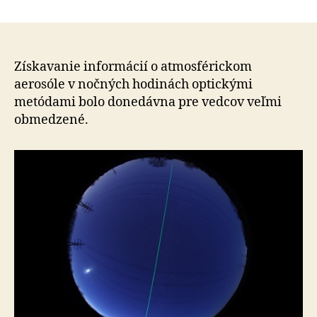
Vedci
zo
SAV
vyvinuli
novú
Získavanie informácií o atmosférickom
optickú
aerosóle v nočných hodinách optickými
metódu
metódami bolo donedávna pre vedcov veľmi
merania
obmedzené.
atmosférického
aerosólu