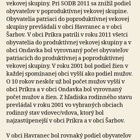
vekovej skupiny. Pri SODB 2011 sa znížil podiel
obyvateľov v poproduktívnej vekovej skupine.
Obyvatelia patriaci do poproduktívnej vekovej
skupiny prevládali v obci Havranec a v obci
Šarbov. V obci Príkra patrili v roku 2011 všetci
obyvatelia do produktívnej vekovej skupiny a v
obci Ondavka bol vyrovnaný počet obyvateľov
patriacich do produktívnej a poproduktívnej
vekovej skupiny. V roku 2001 bol podiel žien v
každej spomínanej obci vyšší ako podiel mužov.
O 10 rokov neskôr už bol počet mužov vyšší v
obci Príkra a v obci Ondavka bol vyrovnaný
počet mužov a žien. Z hľadiska rodinného stavu
prevládal v roku 2001 vo vybraných obciach
rodinný stav vdovec/vdova, ktorý bol
najzastúpenejší v obci Príkra a v obci Šarbov.
V obci Havranec bol rovnaký podiel obyvateľov