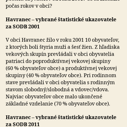
počas rokov v obci?
Havranec – vybrané štatistické ukazovatele
za SODB 2001
V obci Havranec žilo v roku 2001 10 obyvateľov,
z ktorých boli štyria muži a šesť žien. Z hľadiska
vekových skupín prevládali v obci obyvatelia
patriaci do poproduktívnej vekovej skupiny
(60 % obyvateľov obce) a produktívnej vekovej
skupiny (40 % obyvateľov obce). Pri rodinnom
stave prevládali v obci obyvatelia s rodinným
stavom slobodný/slobodná a vdovec/vdova.
Najviac obyvateľov obce malo ukončené
základné vzdelanie (70 % obyvateľov obce).
Havranec – vybrané štatistické ukazovatele
za SODB 2011