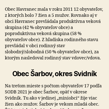
Obec Havranec mala v roku 2011 12 obyvateľov,
z ktorých bolo 7 žien a 5 mužov. Rovnako aj v
obci Havranec prevládala produktívna veková
skupina (42 % obyvateľov obce) a
poproduktívna veková skupina (58 %
obyvateľov obce). Z hľadiska rodinného stavu
prevládal v obci rodinný stav
slobodný/slobodná (50 % obyvateľov obce), za
ktorým nasledoval rodinný stav vdovec/vdova.
Obec Šarbov, okres Svidník
Na treťom mieste s počtom obyvateľov 17 podľa
SODB 2021 je obec Šarbov, opäť v okrese
Svidník. Tu ako v jedinej „miniobci“ žije viac
žien ako mužov. Šarbov je vekom mladá obec.