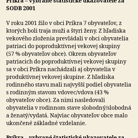
Príkra – vybrané štatistické ukazovatele za
SODB 2001
V roku 2001 žilo v obci Príkra 7 obyvateľov, z
ktorých boli traja muži a štyri ženy. Z hľadiska
vekového zloženia prevládali v obci obyvatelia
patriaci do poproduktívnej vekovej skupiny
(57 % obyvateľov obce). Okrem obyvateľov
patriacich do poproduktívnej vekovej skupiny
sa v obci Príkra nachádzali aj obyvatelia v
produktívnej vekovej skupine. Z hľadiska
rodinného stavu mali najvyšší podiel obyvatelia
s rodinným stavom vdovec/vdova (43 %
obyvateľov obce). Za nimi nasledovali
obyvatelia v rodinnom stave slobodný/slobodná
a ženatý/vydatá. Najviac obyvateľov obce malo
ukončené základné vzdelanie.
Príkra – vybrané štatistické ukazovatele za