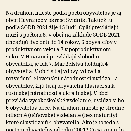
Na druhom mieste podľa počtu obyvateľov je aj
obec Havranec v okrese Svidník. Taktiež tu
podľa SODB 2021 žije 15 ľudí. Opäť prevládajú
muži s počtom 8. V obci na základe SODB 2021
dnes žijú dve deti do 14 rokov, 6 obyvateľov v
produktívnom veku a 7 v poproduktívnom
veku. V Havranci prevládajú slobodní
obyvatelia, je ich 7. Manželstvu holdujú 4
obyvatelia. V obci sú aj vdovy, vdovci a
rozvedení. Slovenskú národnosť si uvádza 12
obyvateľov, žijú tu aj obyvatelia hlásiaci sa k
rusínskej národnosti a ukrajinskej. V obci
prevláda vysokoškolské vzdelanie, uvádza si ho
6 obyvateľov obce. Na druhom mieste je stredné
odborné (učňovské) vzdelanie (bez maturity),
ktoré si uvádzajú 4 obyvatelia. Ako je to teda s
počtom obyvateľov od roku 2001? Čo sa zmenilo