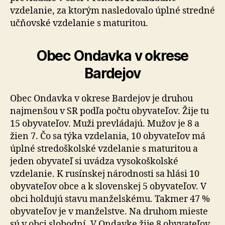
vzdelanie, za ktorým nasledovalo úplné stredné
učňovské vzdelanie s maturitou.
Obec Ondavka v okrese
Bardejov
Obec Ondavka v okrese Bardejov je druhou
najmenšou v SR podľa počtu obyvateľov. Žije tu
15 obyvateľov. Muži prevládajú. Mužov je 8 a
žien 7. Čo sa týka vzdelania, 10 obyvateľov má
úplné stredoškolské vzdelanie s maturitou a
jeden obyvateľ si uvádza vysokoškolské
vzdelanie. K rusínskej národnosti sa hlási 10
obyvateľov obce a k slovenskej 5 obyvateľov. V
obci holdujú stavu manželskému. Takmer 47 %
obyvateľov je v manželstve. Na druhom mieste
sú v obci slobodní. V Ondavke žije 8 obyvateľov