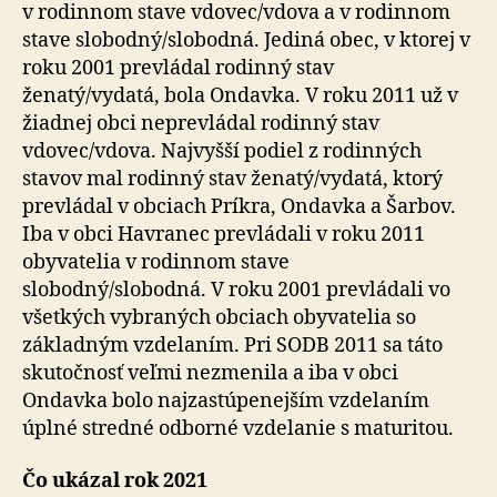
v rodinnom stave vdovec/vdova a v rodinnom
stave slobodný/slobodná. Jediná obec, v ktorej v
roku 2001 prevládal rodinný stav
ženatý/vydatá, bola Ondavka. V roku 2011 už v
žiadnej obci neprevládal rodinný stav
vdovec/vdova. Najvyšší podiel z rodinných
stavov mal rodinný stav ženatý/vydatá, ktorý
prevládal v obciach Príkra, Ondavka a Šarbov.
Iba v obci Havranec prevládali v roku 2011
obyvatelia v rodinnom stave
slobodný/slobodná. V roku 2001 prevládali vo
všetkých vybraných obciach obyvatelia so
základným vzdelaním. Pri SODB 2011 sa táto
skutočnosť veľmi nezmenila a iba v obci
Ondavka bolo najzastúpenejším vzdelaním
úplné stredné odborné vzdelanie s maturitou.
Čo ukázal rok 2021