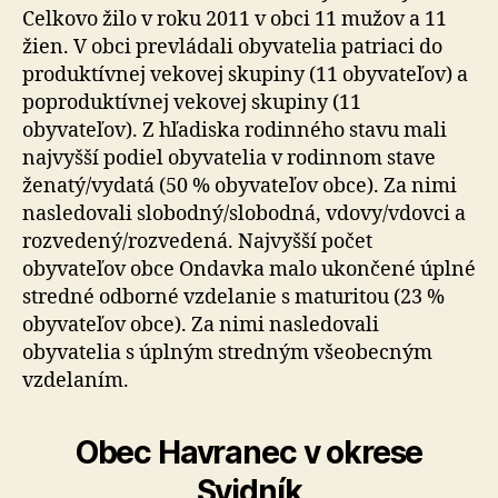
Celkovo žilo v roku 2011 v obci 11 mužov a 11
žien. V obci prevládali obyvatelia patriaci do
produktívnej vekovej skupiny (11 obyvateľov) a
poproduktívnej vekovej skupiny (11
obyvateľov). Z hľadiska rodinného stavu mali
najvyšší podiel obyvatelia v rodinnom stave
ženatý/vydatá (50 % obyvateľov obce). Za nimi
nasledovali slobodný/slobodná, vdovy/vdovci a
rozvedený/rozvedená. Najvyšší počet
obyvateľov obce Ondavka malo ukončené úplné
stredné odborné vzdelanie s maturitou (23 %
obyvateľov obce). Za nimi nasledovali
obyvatelia s úplným stredným všeobecným
vzdelaním.
Obec Havranec v okrese
Svidník