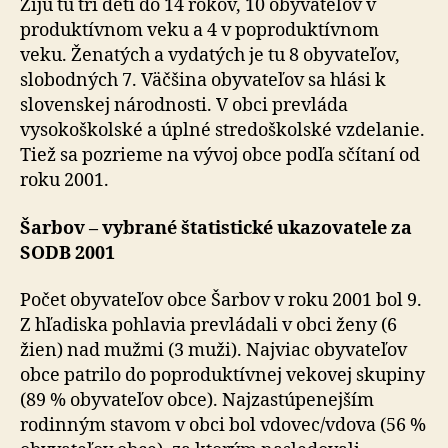
Žijú tu tri deti do 14 rokov, 10 obyvateľov v
produktívnom veku a 4 v poproduktívnom
veku. Ženatých a vydatých je tu 8 obyvateľov,
slobodných 7. Väčšina obyvateľov sa hlási k
slovenskej národnosti. V obci prevláda
vysokoškolské a úplné stredoškolské vzdelanie.
Tiež sa pozrieme na vývoj obce podľa sčítaní od
roku 2001.
Šarbov – vybrané štatistické ukazovatele za
SODB 2001
Počet obyvateľov obce Šarbov v roku 2001 bol 9.
Z hľadiska pohlavia prevládali v obci ženy (6
žien) nad mužmi (3 muži). Najviac obyvateľov
obce patrilo do poproduktívnej vekovej skupiny
(89 % obyvateľov obce). Najzastúpenejším
rodinným stavom v obci bol vdovec/vdova (56 %