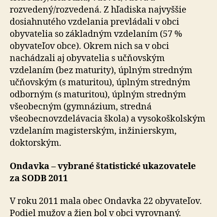
rozvedený/rozvedená. Z hľadiska najvyššie
dosiahnutého vzdelania prevládali v obci
obyvatelia so základným vzdelaním (57 %
obyvateľov obce). Okrem nich sa v obci
nachádzali aj obyvatelia s učňovským
vzdelaním (bez maturity), úplným stredným
učňovským (s maturitou), úplným stredným
odborným (s maturitou), úplným stredným
všeobecným (gymnázium, stredná
všeobecnovzdelávacia škola) a vysokoškolským
vzdelaním magisterským, inžinierskym,
doktorským.
Ondavka – vybrané štatistické ukazovatele
za SODB 2011
V roku 2011 mala obec Ondavka 22 obyvateľov.
Podiel mužov a žien bol v obci vyrovnaný.