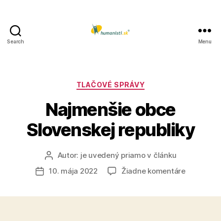
Search
Menu
Humanisti.sk
Kategórie
TLAČOVÉ SPRÁVY
Najmenšie obce
Slovenskej republiky
Autor:
je uvedený priamo v článku
Autor
článku
na
10. mája 2022
Žiadne komentáre
Dátum
Najmenši
článku
obce
Slovenske
republiky