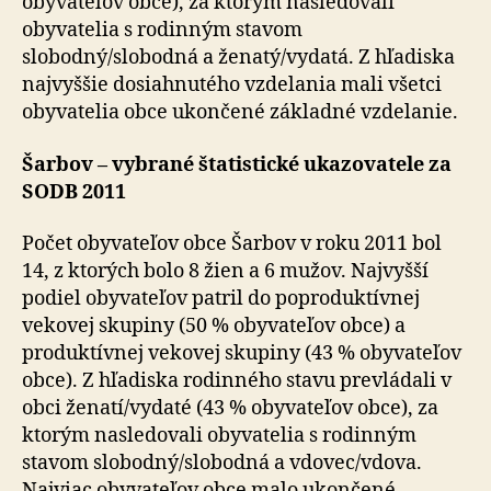
obyvateľov obce), za ktorým nasledovali
obyvatelia s rodinným stavom
slobodný/slobodná a ženatý/vydatá. Z hľadiska
najvyššie dosiahnutého vzdelania mali všetci
obyvatelia obce ukončené základné vzdelanie.
Šarbov – vybrané štatistické ukazovatele za
SODB 2011
Počet obyvateľov obce Šarbov v roku 2011 bol
14, z ktorých bolo 8 žien a 6 mužov. Najvyšší
podiel obyvateľov patril do poproduktívnej
vekovej skupiny (50 % obyvateľov obce) a
produktívnej vekovej skupiny (43 % obyvateľov
obce). Z hľadiska rodinného stavu prevládali v
obci ženatí/vydaté (43 % obyvateľov obce), za
ktorým nasledovali obyvatelia s rodinným
stavom slobodný/slobodná a vdovec/vdova.
Najviac obyvateľov obce malo ukončené