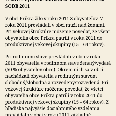
SODB 2011
V obci Príkra žilo v roku 2011 8 obyvateľov. V
roku 2011 prevládali v obci muži nad ženami.
Pri vekovej štruktúre môžeme povedať, že všetci
obyvatelia obce Príkra patrili v roku 2011 do
produktívnej vekovej skupiny (15 – 64 rokov).
Pri rodinnom stave prevládali v obci v roku
2011 obyvatelia v rodinnom stave ženatý/vydatá
(50 % obyvateľov obce). Okrem nich sa v obci
nachádzali obyvatelia s rodinným stavom
slobodný/slobodná a rozvedený/rozvedená. Pri
vekovej štruktúre môžeme povedať, že všetci
obyvatelia obce Príkra patrili v roku 2011 do
produktívnej vekovej skupiny (15 – 64 rokov). Z
hľadiska najvyššie dosiahnutého vzdelania
prevládalo v obci v roku 2011 základné