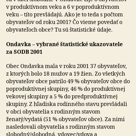
v produktívnom veku a 6 v poproduktívnom
veku – títo prevládajú. Ako je to teda s počtom
obyvateľov od roku 2001? Čo vieme povedať o
obyvateľoch obce? Tu sú štatistické údaje.
Ondavka – vybrané štatistické ukazovatele
za SODB 2001
Obec Ondavka mala v roku 2001 37 obyvateľov,
z ktorých bolo 18 mužov a 19 žien. Zo všetkých
obyvateľov obce patrilo 49 % obyvateľov obce do
poproduktívnej skupiny, 46 % do produktívnej
vekovej skupiny a 5 % do predproduktívnej
skupiny. Z hľadiska rodinného stavu prevládali
v obci obyvatelia s rodinným stavom
ženatý/vydatá (51 % obyvateľov obce). Za nimi
nasledovali obyvatelia s rodinným stavom
slobodný/slobodná, vdovec/vdova a