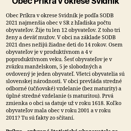
Obec Príkra v okrese Svidník
Obec Príkra v okrese Svidník je podľa SODB
2021 najmenšia obec v SR z hľadiska počtu
obyvateľov. Žije tu len 12 obyvateľov. Z toho tri
ženy a deväť mužov. V obci na základe SODB
2021 dnes nežijú žiadne deti do 14 rokov. Osem
obyvateľov je v produktívnom a 4 v
poproduktívnom veku. Šesť obyvateľov je v
zväzku manželskom, 5 je slobodných a
ovdovený je jeden obyvateľ. Všetci obyvatelia sú
slovenskej národnosti. V obci prevláda stredné
odborné (učňovské) vzdelanie (bez maturity) a
úplné stredné vzdelanie (s maturitou). Prvá
zmienka o obci sa datuje už v roku 1618. Koľko
obyvateľov mala obec v roku 2001 a v roku
2011? Tu sú fakty zo sčítaní.