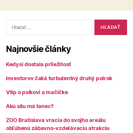
Vyhľadať:
Najnovšie články
Kedysi dostala príležitosť
Investorov čaká turbulentný druhý polrok
Vtip o psíkovi a mačičke
Akú silu má tanec?
ZOO Bratislava vracia do svojho areálu
obľúbenú zábavno-vzdelávaciu atrakciu