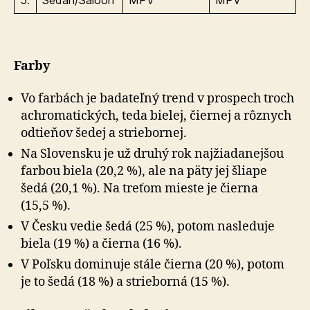
5.
Sedan/Saloon
MPV
MPV
Farby
Vo farbách je badateľný trend v prospech troch
achromatických, teda bielej, čiernej a rôznych
odtieňov šedej a striebornej.
Na Slovensku je už druhý rok najžiadanejšou
farbou biela (20,2 %), ale na päty jej šliape
šedá (20,1 %). Na treťom mieste je čierna
(15,5 %).
V Česku vedie šedá (25 %), potom nasleduje
biela (19 %) a čierna (16 %).
V Poľsku dominuje stále čierna (20 %), potom
je to šedá (18 %) a strieborná (15 %).