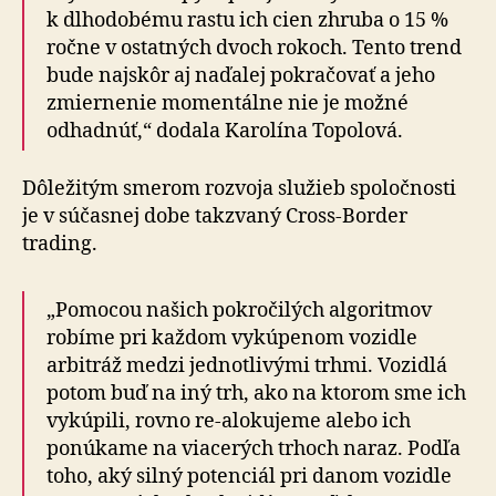
k dlhodobému rastu ich cien zhruba o 15 %
ročne v ostatných dvoch rokoch. Tento trend
bude najskôr aj naďalej pokračovať a jeho
zmiernenie momentálne nie je možné
odhadnúť,“ dodala Karolína Topolová.
Dôležitým smerom rozvoja služieb spoločnosti
je v súčasnej dobe takzvaný Cross-Border
trading.
„Pomocou našich pokročilých algoritmov
robíme pri každom vykúpenom vozidle
arbitráž medzi jednotlivými trhmi. Vozidlá
potom buď na iný trh, ako na ktorom sme ich
vykúpili, rovno re-alokujeme alebo ich
ponúkame na viacerých trhoch naraz. Podľa
toho, aký silný potenciál pri danom vozidle