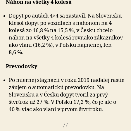
Náhon na všetky 4 kolesá
Dopyt po autách 4×4 sa zastavil. Na Slovensku
klesol dopyt po vozidlách s náhonom na 4
kolesá zo 16,8 % na 15,5 %, v Česku chcelo
náhon na všetky 4 kolesá rovnako zákazníkov
ako vlani (16,2 %), v Poľsku najmenej, len
8,6 %.
Prevodovky
Po miernej stagnácii v roku 2019 naďalej rastie
záujem o automatickú prevodovku. Na
Slovensku a v Česku dopyt tvoril za prvý
štvrťrok už 27 %. V Poľsku 17,2 %, čo je ale o
40 % viac ako vlani v prvom štvrťroku.