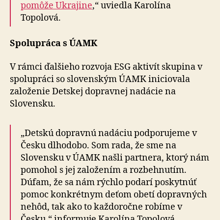
pomôže Ukrajine
,“ uviedla Karolína
Topolová.
Spolupráca s ÚAMK
V rámci ďalšieho rozvoja ESG aktivít skupina v
spolupráci so slovenským ÚAMK iniciovala
založenie Detskej dopravnej nadácie na
Slovensku.
„Detskú dopravnú nadáciu podporujeme v
Česku dlhodobo. Som rada, že sme na
Slovensku v ÚAMK našli partnera, ktorý nám
pomohol s jej založením a rozbehnutím.
Dúfam, že sa nám rýchlo podarí poskytnúť
pomoc konkrétnym deťom obetí dopravných
nehôd, tak ako to každoročne robíme v
Česku,“ informuje Karolína Topolová.