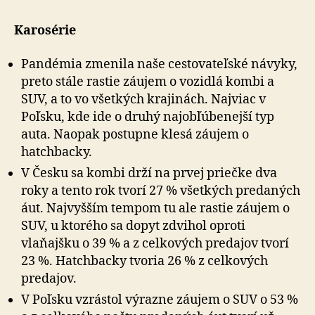
Karosérie
Pandémia zmenila naše cestovateľské návyky,
preto stále rastie záujem o vozidlá kombi a
SUV, a to vo všetkých krajinách. Najviac v
Poľsku, kde ide o druhý najobľúbenejší typ
auta. Naopak postupne klesá záujem o
hatchbacky.
V Česku sa kombi drží na prvej priečke dva
roky a tento rok tvorí 27 % všetkých predaných
áut. Najvyšším tempom tu ale rastie záujem o
SUV, u ktorého sa dopyt zdvihol oproti
vlaňajšku o 39 % a z celkových predajov tvorí
23 %. Hatchbacky tvoria 26 % z celkových
predajov.
V Poľsku vzrástol výrazne záujem o SUV o 53 %