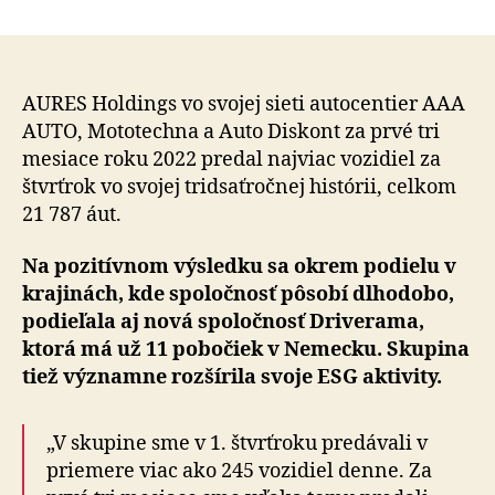
V
prvom
štvrťroku
AURES
Holdings
AURES Holdings vo svojej sieti autocentier AAA
predal
AUTO, Mototechna a Auto Diskont za prvé tri
v
mesiace roku 2022 predal najviac vozidiel za
sieti
štvrťrok vo svojej tridsaťročnej histórii, celkom
AAA
21 787 áut.
AUTO
najviac
Na pozitívnom výsledku sa okrem podielu v
áut
krajinách, kde spoločnosť pôsobí dlhodobo,
za
30
podieľala aj nová spoločnosť Driverama,
rokov
ktorá má už 11 pobočiek v Nemecku. Skupina
tiež významne rozšírila svoje ESG aktivity.
„V skupine sme v 1. štvrťroku predávali v
priemere viac ako 245 vozidiel denne. Za