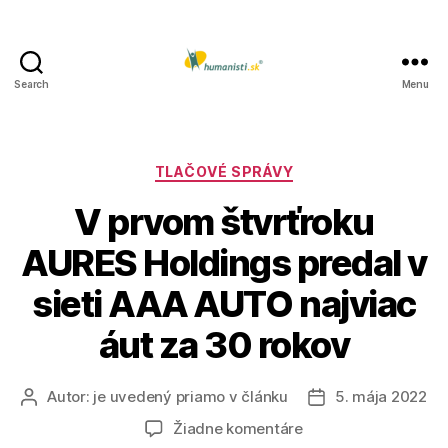
Search
Menu
Humanisti.sk
Kategórie
TLAČOVÉ SPRÁVY
V prvom štvrťroku
AURES Holdings predal v
sieti AAA AUTO najviac
áut za 30 rokov
Autor:
je uvedený priamo v článku
5. mája 2022
Autor
Dátum
článku
článku
na
Žiadne komentáre