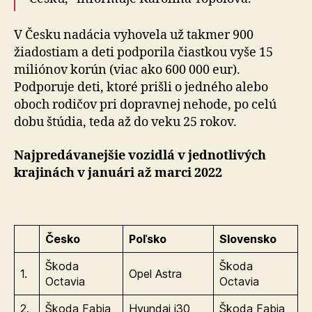
V Česku nadácia vyhovela už takmer 900
žiadostiam a deti podporila čiastkou vyše 15
miliónov korún (viac ako 600 000 eur).
Podporuje deti, ktoré prišli o jedného alebo
oboch rodičov pri dopravnej nehode, po celú
dobu štúdia, teda až do veku 25 rokov.
Najpredávanejšie vozidlá v jednotlivých
krajinách v januári až marci 2022
Česko
Poľsko
Slovensko
Škoda
Škoda
1.
Opel Astra
Octavia
Octavia
2.
Škoda Fabia
Hyundai i30
Škoda Fabia