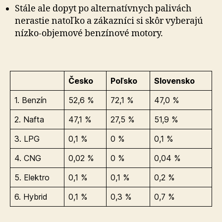
Stále ale dopyt po alternatívnych palivách
nerastie natoľko a zákazníci si skôr vyberajú
nízko-objemové benzínové motory.
Česko
Poľsko
Slovensko
1. Benzín
52,6 %
72,1 %
47,0 %
2. Nafta
47,1 %
27,5 %
51,9 %
3. LPG
0,1 %
0 %
0,1 %
4. CNG
0,02 %
0 %
0,04 %
5. Elektro
0,1 %
0,1 %
0,2 %
6. Hybrid
0,1 %
0,3 %
0,7 %