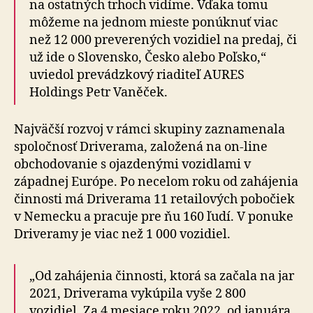
na ostatných trhoch vidíme. Vďaka tomu
môžeme na jednom mieste ponúknuť viac
než 12 000 preverených vozidiel na predaj, či
už ide o Slovensko, Česko alebo Poľsko,“
uviedol prevádzkový riaditeľ AURES
Holdings Petr Vaněček.
Najväčší rozvoj v rámci skupiny zaznamenala
spoločnosť Driverama, založená na on-line
obchodovanie s ojazdenými vozidlami v
západnej Európe. Po necelom roku od zahájenia
činnosti má Driverama 11 retailových pobočiek
v Nemecku a pracuje pre ňu 160 ľudí. V ponuke
Driveramy je viac než 1 000 vozidiel.
„Od zahájenia činnosti, ktorá sa začala na jar
2021, Driverama vykúpila vyše 2 800
vozidiel. Za 4 mesiace roku 2022, od januára