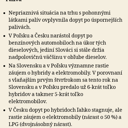
Nepriaznivá situácia na trhu s pohonnými
látkami palív ovplyvnila dopyt po úspornejších
palivách.
V Poľsku a Česku narástol dopyt po
benzínových automobiloch na úkor tých
dieselových, jediní Slováci si stále držia
nadpolovičnú väčšinu v obľube dieselov.
Na Slovensku a v Poľsku významne rastie
záujem o hybridy a elektromobily. V porovnaní
s vlaňajším prvým štvrťrokom sa tento rok na
Slovensku a v Poľsku predalo už 6-krát toľko
hybridov a takmer 5-krát toľko
elektromobilov.
V Česku dopyt po hybridoch ľahko stagnuje, ale
rastie záujem o elektromobily (nárast o 50 %) a
LPG (dvojnásobný nárast).