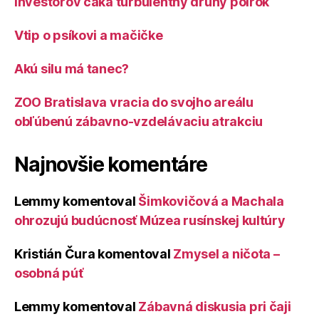
Investorov čaká turbulentný druhý polrok
Vtip o psíkovi a mačičke
Akú silu má tanec?
ZOO Bratislava vracia do svojho areálu
obľúbenú zábavno-vzdelávaciu atrakciu
Najnovšie komentáre
Lemmy
komentoval
Šimkovičová a Machala
ohrozujú budúcnosť Múzea rusínskej kultúry
Kristián Čura
komentoval
Zmysel a ničota –
osobná púť
Lemmy
komentoval
Zábavná diskusia pri čaji