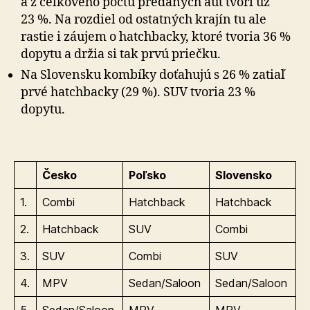
a z celkového počtu predaných áut tvorí už
23 %. Na rozdiel od ostatných krajín tu ale
rastie i záujem o hatchbacky, ktoré tvoria 36 %
dopytu a držia si tak prvú priečku.
Na Slovensku kombíky doťahujú s 26 % zatiaľ
prvé hatchbacky (29 %). SUV tvoria 23 %
dopytu.
Česko
Poľsko
Slovensko
1.
Combi
Hatchback
Hatchback
2.
Hatchback
SUV
Combi
3.
SUV
Combi
SUV
4.
MPV
Sedan/Saloon
Sedan/Saloon