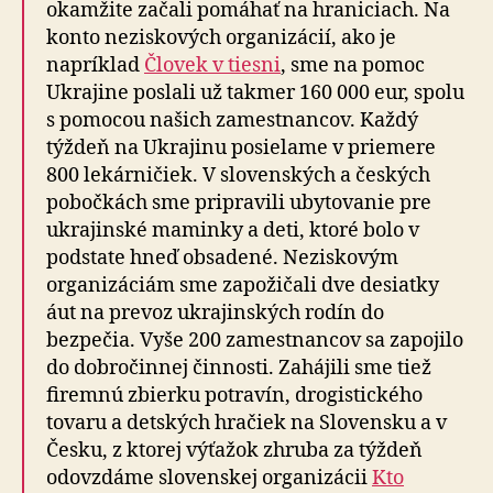
okamžite začali pomáhať na hraniciach. Na
konto neziskových organizácií, ako je
napríklad
Človek v tiesni
, sme na pomoc
Ukrajine poslali už takmer 160 000 eur, spolu
s pomocou našich zamestnancov. Každý
týždeň na Ukrajinu posielame v priemere
800 lekárničiek. V slovenských a českých
pobočkách sme pripravili ubytovanie pre
ukrajinské maminky a deti, ktoré bolo v
podstate hneď obsadené. Neziskovým
organizáciám sme zapožičali dve desiatky
áut na prevoz ukrajinských rodín do
bezpečia. Vyše 200 zamestnancov sa zapojilo
do dobročinnej činnosti. Zahájili sme tiež
firemnú zbierku potravín, drogistického
tovaru a detských hračiek na Slovensku a v
Česku, z ktorej výťažok zhruba za týždeň
odovzdáme slovenskej organizácii
Kto