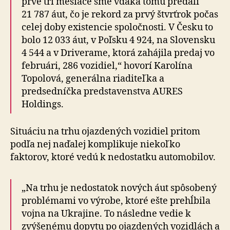
prvé tri mesiace sme vďaka tomu predali
21 787 áut, čo je rekord za prvý štvrťrok počas
celej doby existencie spoločnosti. V Česku to
bolo 12 033 áut, v Poľsku 4 924, na Slovensku
4 544 a v Driverame, ktorá zahájila predaj vo
februári, 286 vozidiel,“ hovorí Karolína
Topolová, generálna riaditeľka a
predsedníčka predstavenstva AURES
Holdings.
Situáciu na trhu ojazdených vozidiel pritom
podľa nej naďalej komplikuje niekoľko
faktorov, ktoré vedú k nedostatku automobilov.
„Na trhu je nedostatok nových áut spôsobený
problémami vo výrobe, ktoré ešte prehĺbila
vojna na Ukrajine. To následne vedie k
zvýšenému dopytu po ojazdených vozidlách a