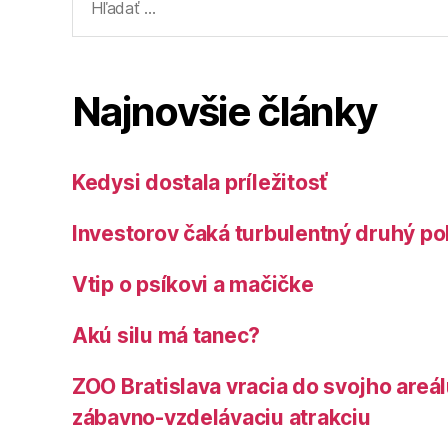
Najnovšie články
Kedysi dostala príležitosť
Investorov čaká turbulentný druhý po
Vtip o psíkovi a mačičke
Akú silu má tanec?
ZOO Bratislava vracia do svojho areá
zábavno-vzdelávaciu atrakciu