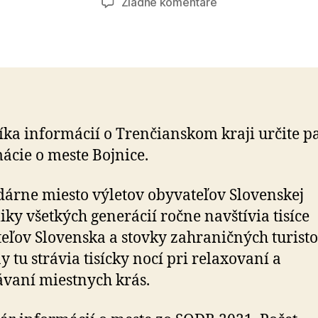
na
Žiadne komentáre
Bojnice
íka informácií o Trenčianskom kraji určite pa
ácie o meste Bojnice.
árne miesto výletov obyvateľov Slovenskej
iky všetkých generácií ročne navštívia tisíce
eľov Slovenska a stovky zahraničných turisto
y tu strávia tisícky nocí pri relaxovaní a
vaní miestnych krás.