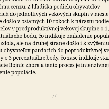
ému cenzu. Z hľadiska podielu obyvateľov
cich do jednotlivých vekových skupín v meste
e došlo v ostatných 10 rokoch k nárastu podie
eľov v predproduktívnej vekovej skupine o 1
tuálneho bodu, čo indikuje omladenie popul
 zdola, ale na druhej strane došlo i k zvýšeniu
u obyvateľov patriacich do poproduktívnej v
y o 3 percentuálne body, čo zase indikuje sta
cie Bojníc zhora a tento proces je intenzívnej
nie populácie.