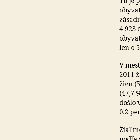
Tu je 
obyvat
zásadn
4 923 
obyvat
len o 
V mest
2011 ž
žien (
(47,7 
došlo 
0,2 pe
Žiaľ m
podľa 