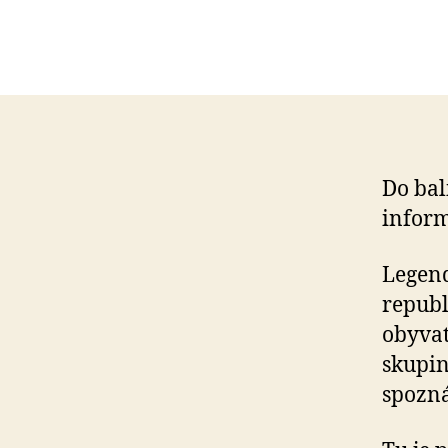
Do bal
inform
Legend
republ
obyvat
skupin
spozná