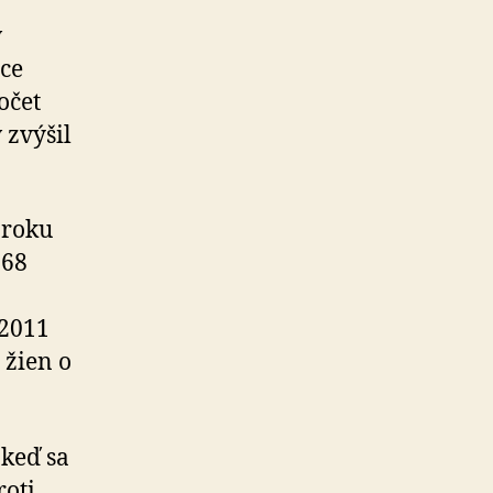
v
ce
očet
 zvýšil
 roku
568
 2011
 žien o
 keď sa
roti