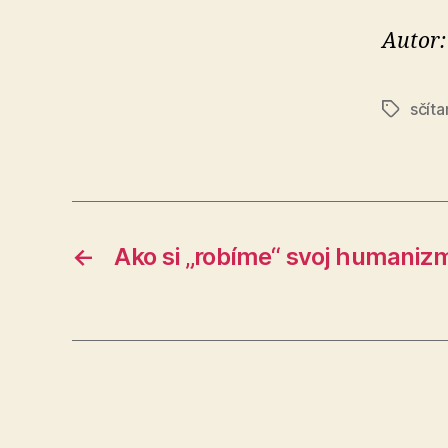
Autor:
sčíta
Značky
←
Ako si „robíme“ svoj humaniz