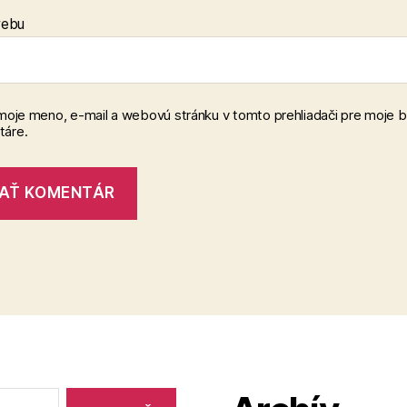
webu
 moje meno, e-mail a webovú stránku v tomto prehliadači pre moje 
áre.