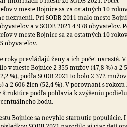
pár informácií o meste zo SODB 2021. Počet
eľov v meste Bojnice sa za ostatných 10 roko
e nezmenil. Pri SODB 2011 malo mesto Bojni
obyvateľov a v SODB 2021 4 978 obyvateľov. P
eľov v meste Bojnice sa za ostatných 10 rokov
55 obyvateľov.
e roky prevládajú ženy a ich počet narastá. V
ilo v meste Bojnice 2 355 mužov (47,8 %) a 2 
52,2 %), podľa SODB 2021 to bolo 2 372 mužov
%) a 2 606 žien (52,4 %). V porovnaní s rokom
v štruktúre podľa pohlavia k zvýšeniu podielu
rcentuálneho bodu.
estu Bojnice sa nevyhlo starnutie populácie. I
výsledkov SODB 2021 narodilo aj viac detí op