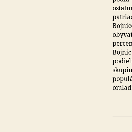
ostatn
patria
Bojnic
obyvat
percen
Bojníc
podiel
skupin
populá
omlade