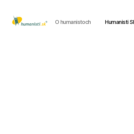
O humanistoch
Humanisti S
Humanisti.sk