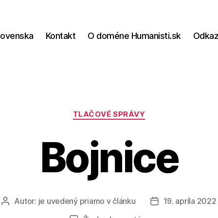
lovenska
Kontakt
O doméne Humanisti.sk
Odka
Kategórie
TLAČOVÉ SPRÁVY
Bojnice
Autor:
je uvedený priamo v článku
19. apríla 2022
Autor
Dátum
článku
článku