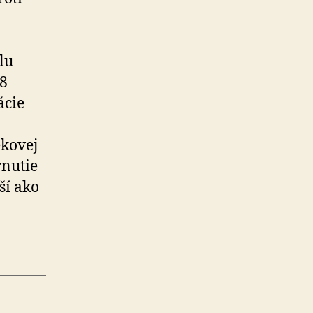
lu
,8
ácie
ekovej
rnutie
ší ako