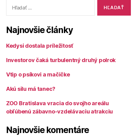
Vyhľadať:
Najnovšie články
Kedysi dostala príležitosť
Investorov čaká turbulentný druhý polrok
Vtip o psíkovi a mačičke
Akú silu má tanec?
ZOO Bratislava vracia do svojho areálu
obľúbenú zábavno-vzdelávaciu atrakciu
Najnovšie komentáre