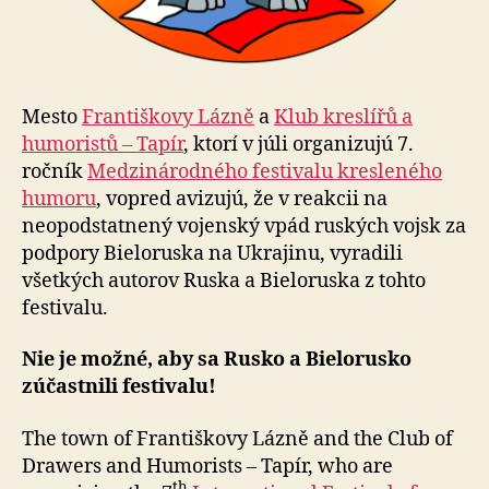
Mesto
Františkovy Lázně
a
Klub kreslířů a
humoristů – Tapír
, ktorí v júli organizujú 7.
ročník
Medzinárodného festivalu kresleného
humoru
, vopred avizujú, že v reakcii na
neopodstatnený vojenský vpád ruských vojsk za
podpory Bieloruska na Ukrajinu, vyradili
všetkých autorov Ruska a Bieloruska z tohto
festivalu.
Nie je možné, aby sa Rusko a Bielorusko
zúčastnili festivalu!
The town of Františkovy Lázně and the Club of
Drawers and Humorists – Tapír, who are
th