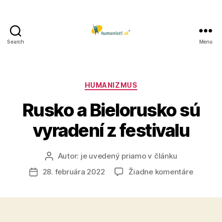
Search
Menu
Humanisti.sk
Kategórie
HUMANIZMUS
Rusko a Bielorusko sú
vyradení z festivalu
Autor:
je uvedený priamo v článku
Autor
článku
na
28. februára 2022
Žiadne komentáre
Dátum
Rusko
článku
a
Bielorus
sú