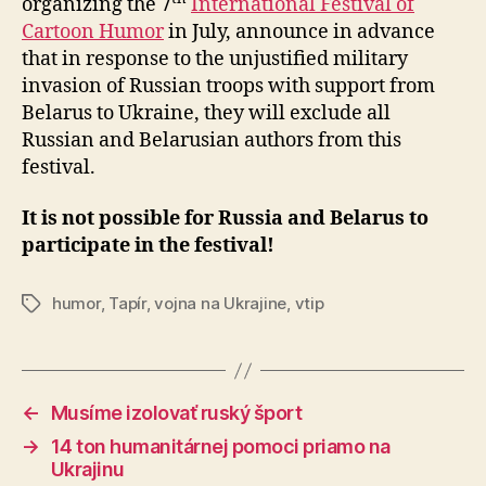
organizing the 7
International Festival of
Cartoon Humor
in July, announce in advance
that in response to the unjustified military
invasion of Russian troops with support from
Belarus to Ukraine, they will exclude all
Russian and Belarusian authors from this
festival.
It is not possible for Russia and Belarus to
participate in the festival!
humor
,
Tapír
,
vojna na Ukrajine
,
vtip
Značky
←
Musíme izolovať ruský šport
→
14 ton humanitárnej pomoci priamo na
Ukrajinu