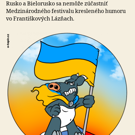
vyraden
Rusko a Bielorusko sa nemôže zúčastniť
z
Medzinárodného festivalu kresleného humoru
festival
vo Františkových Lázňach.